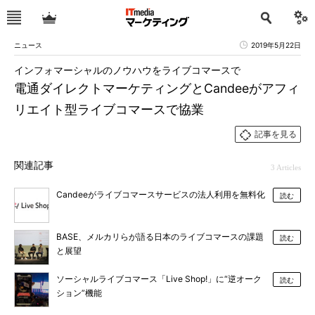
ニュース
2019年5月22日
インフォマーシャルのノウハウをライブコマースで
電通ダイレクトマーケティングとCandeeがアフィ
リエイト型ライブコマースで協業
記事を見る
関連記事
3 Articles
Candeeがライブコマースサービスの法人利用を無料化
読む
BASE、メルカリらが語る日本のライブコマースの課題
読む
と展望
ソーシャルライブコマース「Live Shop!」に“逆オーク
読む
ション”機能