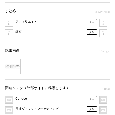
まとめ
5 Keywords
アフィリエイト
ダ
見る
動画
イ
見る
記事画像
＋
1 Images
1
関連リンク（外部サイトに移動します）
4 links
Candee
LI
見る
電通ダイレクトマーケティング
Liv
見る