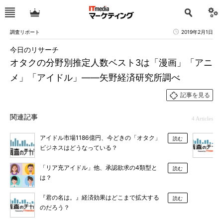
調査リポート
2019年2月1日
今日のリサーチ
オタクの分野別推定人数ベスト3は「漫画」「アニ
メ」「アイドル」――矢野経済研究所調べ
記事を見る
関連記事
4 Articles
アイドル市場1186億円、今どきの「オタク」
読む
ビジネスはどうなっている？
「リア充アイドル」他、承認欲求の4類型と
読む
は？
『君の名は。』経済効果はどこまで拡大する
読む
のだろう？