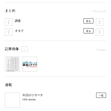
まとめ
5 Keywords
調査
ア
見る
オタク
矢
見る
記事画像
＋
2 Images
1
2
連載
今日のリサーチ
一覧
1429 Articles