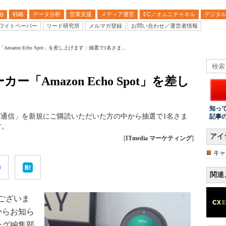
戦略
データ分析
営業支援
メディア運営
EC／オムニチャネル
デジタ
B
ワイトペーパー
リード研究所
メルマガ登録
お問い合わせ／運営者情報
azon Echo Spot」を差し上げます：抽選で1名さま...
「Amazon Echo Spot」を差し
知っ
ィング通信」を新規にご購読いただいた方の中から抽選で1名さま
記事
す。
アイ
[
ITmedia マーケティング
]
キャ
関連
ございま
部からお知ら
ィング編集部