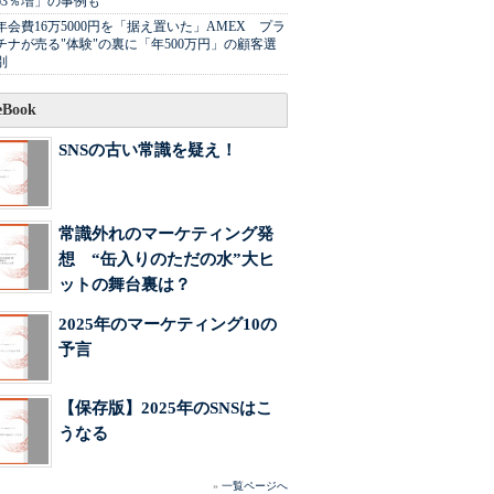
63％増」の事例も
年会費16万5000円を「据え置いた」AMEX プラ
チナが売る"体験"の裏に「年500万円」の顧客選
別
Book
SNSの古い常識を疑え！
常識外れのマーケティング発
想 “缶入りのただの水”大ヒ
ットの舞台裏は？
2025年のマーケティング10の
予言
【保存版】2025年のSNSはこ
うなる
»
一覧ページへ