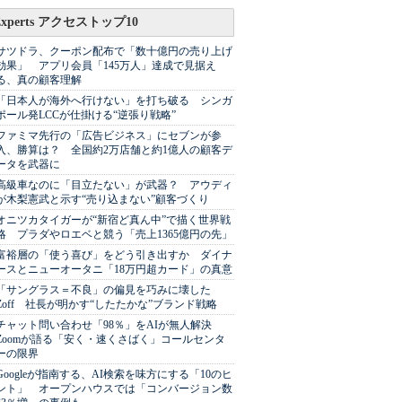
Experts アクセストップ10
サツドラ、クーポン配布で「数十億円の売り上げ
効果」 アプリ会員「145万人」達成で見据え
る、真の顧客理解
「日本人が海外へ行けない」を打ち破る シンガ
ポール発LCCが仕掛ける“逆張り戦略”
ファミマ先行の「広告ビジネス」にセブンが参
入、勝算は？ 全国約2万店舗と約1億人の顧客デ
ータを武器に
高級車なのに「目立たない」が武器？ アウディ
が木梨憲武と示す“売り込まない”顧客づくり
オニツカタイガーが“新宿ど真ん中”で描く世界戦
略 プラダやロエベと競う「売上1365億円の先」
富裕層の「使う喜び」をどう引き出すか ダイナ
ースとニューオータニ「18万円超カード」の真意
「サングラス＝不良」の偏見を巧みに壊した
Zoff 社長が明かす“したたかな”ブランド戦略
チャット問い合わせ「98％」をAIが無人解決
Zoomが語る「安く・速くさばく」コールセンタ
ーの限界
Googleが指南する、AI検索を味方にする「10のヒ
ント」 オープンハウスでは「コンバージョン数