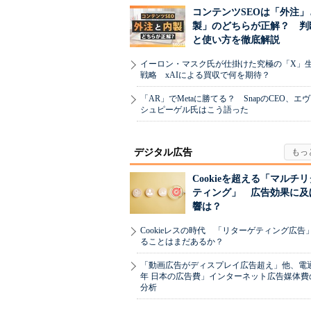
コンテンツSEOは「外注」
製」のどちらが正解？ 判
と使い方を徹底解説
イーロン・マスク氏が仕掛けた究極の「X」
戦略 xAIによる買収で何を期待？
「AR」でMetaに勝てる？ SnapのCEO、エ
シュピーゲル氏はこう語った
デジタル広告
Cookieを超える「マルチ
ティング」 広告効果に及
響は？
Cookieレスの時代 「リターゲティング広告
ることはまだあるか？
「動画広告がディスプレイ広告超え」他、電通「
年 日本の広告費」インターネット広告媒体費
分析