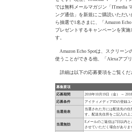
では無料メールマガジン「ITmedia
ング通信」を新規にご購読いただい
ら抽選で1名さまに、「Amazon Echo 
プレゼントするキャンペーンを実施
す。
Amazon Echo Spotは、ス
使うことができる他、「Alexaア
詳細は以下の応募要項をご覧くだ
募集要項
応募期間
2018年10月19日（金） ～ 20
応募条件
アイティメディアIDの登録ユ
当選された方には配送先の住
当選発表
す。配送先住所をご記入の上
Eメールのご返信は7日以内
当選無効
させていただく場合がありま