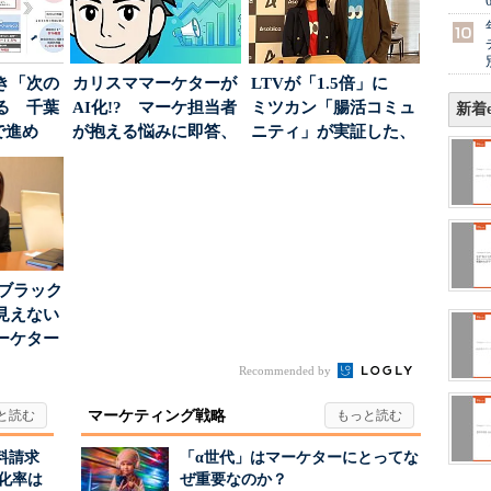
き「次の
カリスママーケターが
LTVが「1.5倍」に
る 千葉
AI化!? マーケ担当者
ミツカン「腸活コミュ
新着e
で進め
が抱える悩みに即答、
ニティ」が実証した、
.
実力は？
値上げ時代に選ば...
はブラック
見えない
ーケター
..
Recommended by
マーケティング戦略
料請求
「α世代」はマーケターにとってな
化率は
ぜ重要なのか？