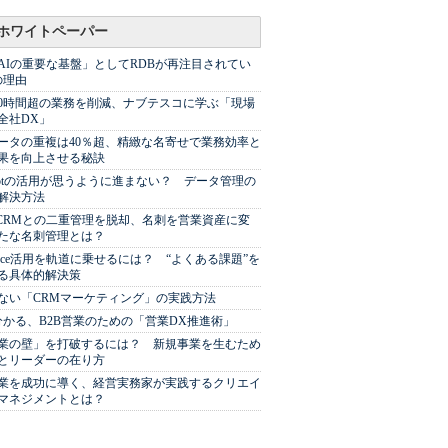
ホワイトペーパー
AIの重要な基盤」としてRDBが再注目されてい
の理由
00時間超の業務を削減、ナブテスコに学ぶ「現場
全社DX」
ータの重複は40％超、精緻な名寄せで業務効率と
果を向上させる秘訣
Spotの活用が思うように進まない？ データ管理の
解決方法
やCRMとの二重管理を脱却、名刺を営業資産に変
たな名刺管理とは？
sforce活用を軌道に乗せるには？ “よくある課題”を
る具体的解決策
ない「CRMマーケティング」の実践方法
分かる、B2B営業のための「営業DX推進術」
業の壁」を打破するには？ 新規事業を生むため
とリーダーの在り方
業を成功に導く、経営実務家が実践するクリエイ
マネジメントとは？