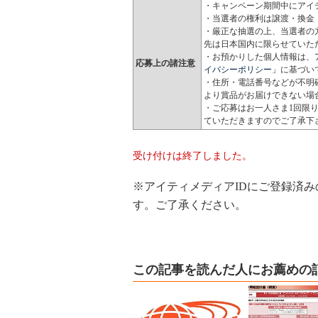
・キャンペーン期間中にアイ
・当選者の権利は譲渡・換金
・厳正な抽選の上、当選者の
先は日本国内に限らせていただ
・お預かりした個人情報は、
応募上の諸注意
イバシーポリシー」
に基づい
・住所・電話番号などが不明
より賞品がお届けできない場
・ご応募はお一人さま1回限
ていただきますのでご了承下
受け付けは終了しました。
※アイティメディアIDにご登録済
す。ご了承ください。
この記事を読んだ人にお薦めの