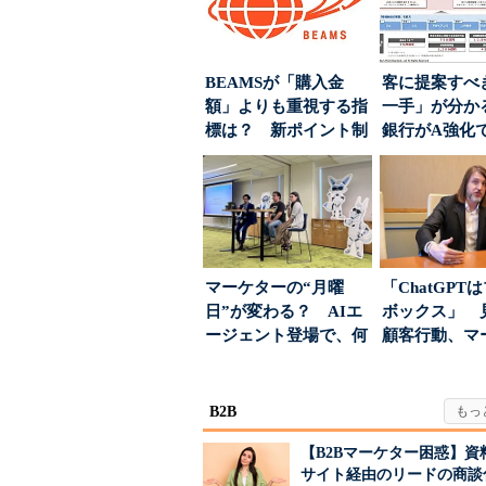
BEAMSが「購入金
客に提案すべ
額」よりも重視する指
一手」が分か
標は？ 新ポイント制
銀行がA強化
度の狙い
る“One to On..
マーケターの“月曜
「ChatGPT
日”が変わる？ AIエ
ボックス」 
ージェント登場で、何
顧客行動、マ
が起きるか
に残された打ち.
B2B
【B2Bマーケター困惑】資
サイト経由のリードの商談