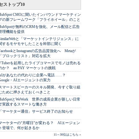
セストップ10
HubSpot CMOに聞いたインバウンドマーケティン
グの新フレームワーク「フライホイール」のこと
HubSpotが無料のCRMを強化、メール配信と広告
管理機能を提供
SimilarWebと「マーケットインテリジェンス」に
関するモヤモヤしたことを幹部に聞く
FacebookとInstagramの広告品質強化へ Metaが
「ブロックリスト」対応を拡大
VTuberを起用したライブコマースでモノは売れる
のか？ au PAY マーケットの挑戦
AIがあなたの代わりに企業へ電話……？
Google・AIエージェントの実力
スマートスピーカーのスキル開発、今すぐ取り組
むために押さえておくべきこと
HubSpotとWeWork 世界の成長企業が新しい日常
で実践するスマートな働き方
「マーケター通信」サービス終了のお知らせ
マーケターの“月曜日”が変わる？ AIエージェン
ト登場で、何が起きるか
11～30位はこちら »