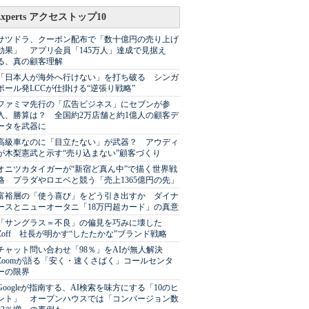
Experts アクセストップ10
サツドラ、クーポン配布で「数十億円の売り上げ
効果」 アプリ会員「145万人」達成で見据え
る、真の顧客理解
「日本人が海外へ行けない」を打ち破る シンガ
ポール発LCCが仕掛ける“逆張り戦略”
ファミマ先行の「広告ビジネス」にセブンが参
入、勝算は？ 全国約2万店舗と約1億人の顧客デ
ータを武器に
高級車なのに「目立たない」が武器？ アウディ
が木梨憲武と示す“売り込まない”顧客づくり
オニツカタイガーが“新宿ど真ん中”で描く世界戦
略 プラダやロエベと競う「売上1365億円の先」
富裕層の「使う喜び」をどう引き出すか ダイナ
ースとニューオータニ「18万円超カード」の真意
「サングラス＝不良」の偏見を巧みに壊した
Zoff 社長が明かす“したたかな”ブランド戦略
チャット問い合わせ「98％」をAIが無人解決
Zoomが語る「安く・速くさばく」コールセンタ
ーの限界
Googleが指南する、AI検索を味方にする「10のヒ
ント」 オープンハウスでは「コンバージョン数