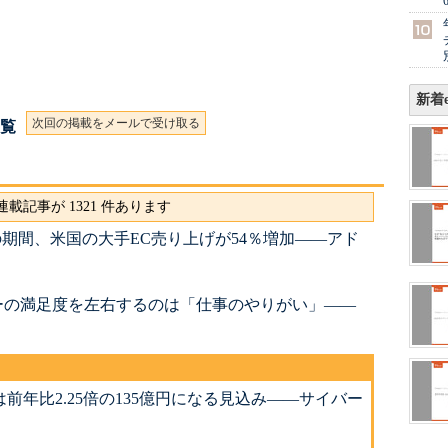
新着e
次回の掲載をメールで受け取る
一覧
載記事が 1321 件あります
 Day」の期間、米国の大手EC売り上げが54％増加――アド
ーの満足度を左右するのは「仕事のやりがい」――
年は前年比2.25倍の135億円になる見込み――サイバー