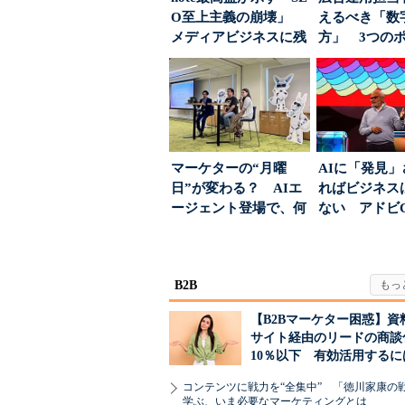
O至上主義の崩壊」
えるべき「数
メディアビジネスに残
方」 3つの
された“勝ち筋...
とは
マーケターの“月曜
AIに「発見
日”が変わる？ AIエ
ればビジネス
ージェント登場で、何
ない アドビ
が起きるか
った、AIエージ
B2B
【B2Bマーケター困惑】資
サイト経由のリードの商談
10％以下 有効活用するに
コンテンツに戦力を“全集中” 「徳川家康の
学ぶ、いま必要なマーケティングとは