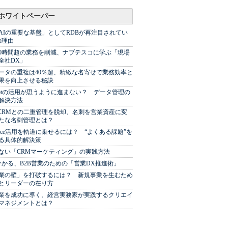
ホワイトペーパー
AIの重要な基盤」としてRDBが再注目されてい
の理由
00時間超の業務を削減、ナブテスコに学ぶ「現場
全社DX」
ータの重複は40％超、精緻な名寄せで業務効率と
果を向上させる秘訣
Spotの活用が思うように進まない？ データ管理の
解決方法
やCRMとの二重管理を脱却、名刺を営業資産に変
たな名刺管理とは？
sforce活用を軌道に乗せるには？ “よくある課題”を
る具体的解決策
ない「CRMマーケティング」の実践方法
分かる、B2B営業のための「営業DX推進術」
業の壁」を打破するには？ 新規事業を生むため
とリーダーの在り方
業を成功に導く、経営実務家が実践するクリエイ
マネジメントとは？