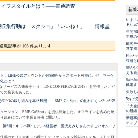
ライフスタイルとは？――電通調査
新着
いま「
る3つ
報収集行動は「スクショ」「いいね！」――博報堂
年間2
主導の
顧客デ
連載記事が 103 件あります
営業成
Hub
課題と
SFA
える新
8」レポート：LINE公式アカウントが月額0円からスタート可能に、他 マーケ
Sale
進化とは？
解消す
ービスの発表を行う「LINE CONFERENCE 2018」を開催した。ビ
失敗し
ての発表もあった。
5分で
2Oの取り組みを本格展開、「RMP-Go!Spot」の他社にない2つの強
「大企
の組織
ーション「RMP-Go!Spot」を提供開始した。オフラインを含めた統
り組みについて事業責任者に聞いた。
新規事
ティブ
 第6回：キャバ嬢×モデル×経営者 愛沢えみりさんのすごいオムニチ
伎町のカリスマキャバ嬢にしてファッション雑誌のモデル、そして経