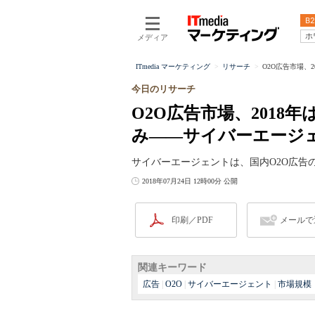
B2
ホ
メディア
ITmedia マーケティング
リサーチ
O2O広告市場、2
今日のリサーチ
O2O広告市場、2018年
み――サイバーエージ
サイバーエージェントは、国内O2O広告
2018年07月24日 12時00分 公開
印刷／PDF
メールで
関連キーワード
広告
|
O2O
|
サイバーエージェント
|
市場規模