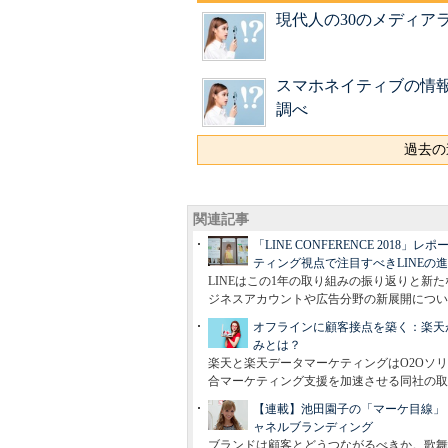
現代人の30のメディア
スマホネイティブの情
調べ
過去の
関連記事
「LINE CONFERENCE 201
ティング視点で注目すべきLINEの
LINEはこの1年の取り組みの振り返りと新たなサ
ジネスアカウントや広告分野の新展開につい
オフラインに顧客接点を築く：楽天がO
みとは？
楽天と楽天データマーケティングはO2Oソリュ
合マーケティング支援を加速させる同社の取
【連載】池田園子の「マーケ目線」
ャネルブランディング
ブランドは顧客とどうつながるべきか。歌舞