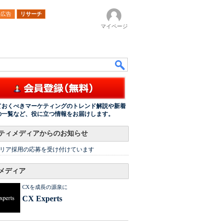
ル広告
リサーチ
マイページ
ておくべきマーケティングのトレンド解説や新着
の一覧など、役に立つ情報をお届けします。
ティメディアからのお知らせ
リア採用の応募を受け付けています
メディア
CXを成長の源泉に
CX Experts