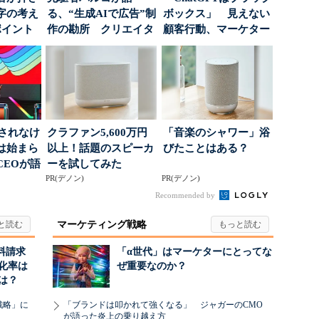
字の考え
る、“生成AIで広告”制
ボックス」 見えない
ポイント
作の勘所 クリエイタ
顧客行動、マーケター
ーに残る「重要な役
に残された打ち...
割...
」されなけ
クラファン5,600万円
「音楽のシャワー」浴
は始まら
以上！話題のスピーカ
びたことはある？
CEOが語
ーを試してみた
...
PR(デノン)
PR(デノン)
Recommended by
マーケティング戦略
料請求
「α世代」はマーケターにとってな
化率は
ぜ重要なのか？
は？
戦略」に
「ブランドは叩かれて強くなる」 ジャガーのCMO
が語った炎上の乗り越え方