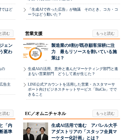
材ではど
「生成AIで作った広告」が物議 そのとき、コカ・コ
ーラはどう動いた？
営業支援
ージェン
製造業の8割が既存顧客深耕に注
う変わ
力 最もリソースを割いている施
策は？
れの
生成AIの活用、意外と進んだマーケティング部門と進
まない営業部門 どうして差が生じた？
、広告主
LINE公式アカウントを活用した営業・カスタマーサ
ポート向けビジネスチャットサービス「BizClo」でで
きること
EC／オムニチャネル
と「内
生成AI活用で進む アパレル大手
断基準
アダストリアの「スタッフ全員マ
ーケター化計画」とは？