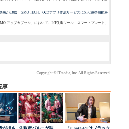
が3.8倍：GMO TECH、O2Oアプリ作成サービスにNFC連携機能を
「GMO アップカプセル」において、IoT促進ツール「スマートプレート」
Copyright © ITmedia, Inc. All Rights Reserved.
記事
者が押さ
先駆者パルコが語
「ChatGPTはブラック