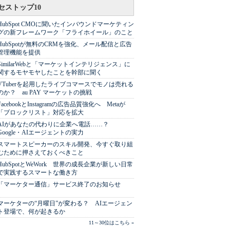
セストップ10
HubSpot CMOに聞いたインバウンドマーケティン
グの新フレームワーク「フライホイール」のこと
HubSpotが無料のCRMを強化、メール配信と広告
管理機能を提供
SimilarWebと「マーケットインテリジェンス」に
関するモヤモヤしたことを幹部に聞く
VTuberを起用したライブコマースでモノは売れる
のか？ au PAY マーケットの挑戦
FacebookとInstagramの広告品質強化へ Metaが
「ブロックリスト」対応を拡大
AIがあなたの代わりに企業へ電話……？
Google・AIエージェントの実力
スマートスピーカーのスキル開発、今すぐ取り組
むために押さえておくべきこと
HubSpotとWeWork 世界の成長企業が新しい日常
で実践するスマートな働き方
「マーケター通信」サービス終了のお知らせ
マーケターの“月曜日”が変わる？ AIエージェン
ト登場で、何が起きるか
11～30位はこちら »