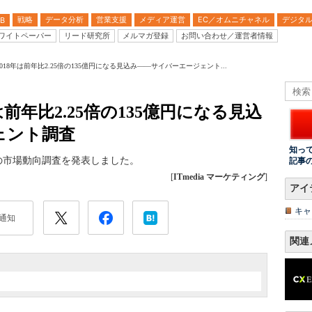
戦略
データ分析
営業支援
メディア運営
EC／オムニチャネル
デジタ
B
ワイトペーパー
リード研究所
メルマガ登録
お問い合わせ／運営者情報
018年は前年比2.25倍の135億円になる見込み――サイバーエージェント...
は前年比2.25倍の135億円になる見込
ェント調査
知っ
の市場動向調査を発表しました。
記事
[
ITmedia マーケティング
]
アイ
キャ
通知
関連