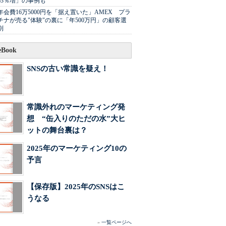
63％増」の事例も
年会費16万5000円を「据え置いた」AMEX プラ
チナが売る"体験"の裏に「年500万円」の顧客選
別
Book
SNSの古い常識を疑え！
常識外れのマーケティング発
想 “缶入りのただの水”大ヒ
ットの舞台裏は？
2025年のマーケティング10の
予言
【保存版】2025年のSNSはこ
うなる
»
一覧ページへ