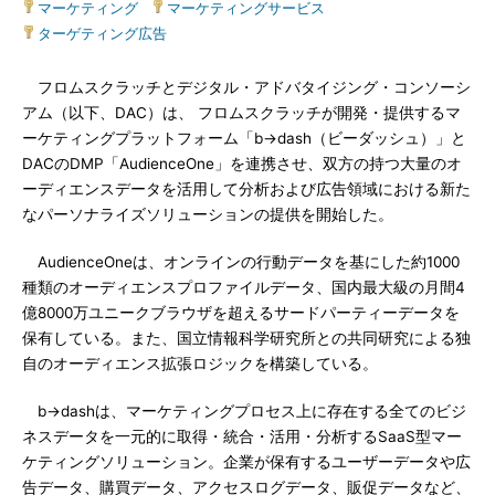
マーケティング
|
マーケティングサービス
|
ターゲティング広告
フロムスクラッチとデジタル・アドバタイジング・コンソーシ
アム（以下、DAC）は、 フロムスクラッチが開発・提供するマ
ーケティングプラットフォーム「b→dash（ビーダッシュ）」と
DACのDMP「AudienceOne」を連携させ、双方の持つ大量のオ
ーディエンスデータを活用して分析および広告領域における新た
なパーソナライズソリューションの提供を開始した。
AudienceOneは、オンラインの行動データを基にした約1000
種類のオーディエンスプロファイルデータ、国内最大級の月間4
億8000万ユニークブラウザを超えるサードパーティーデータを
保有している。また、国立情報科学研究所との共同研究による独
自のオーディエンス拡張ロジックを構築している。
b→dashは、マーケティングプロセス上に存在する全てのビジ
ネスデータを一元的に取得・統合・活用・分析するSaaS型マー
ケティングソリューション。企業が保有するユーザーデータや広
告データ、購買データ、アクセスログデータ、販促データなど、