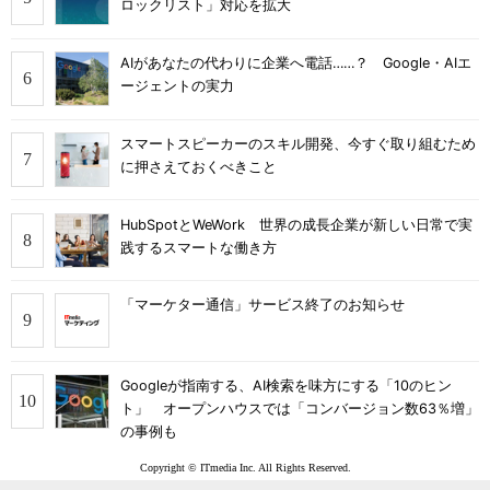
ロックリスト」対応を拡大
AIがあなたの代わりに企業へ電話……？ Google・AIエ
ージェントの実力
スマートスピーカーのスキル開発、今すぐ取り組むため
に押さえておくべきこと
HubSpotとWeWork 世界の成長企業が新しい日常で実
践するスマートな働き方
「マーケター通信」サービス終了のお知らせ
Googleが指南する、AI検索を味方にする「10のヒン
ト」 オープンハウスでは「コンバージョン数63％増」
の事例も
Copyright © ITmedia Inc. All Rights Reserved.