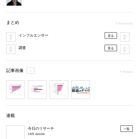
まとめ
5 Keywords
インフルエンサー
マ
見る
調査
サ
見る
記事画像
＋
4 Images
1
2
3
4
連載
今日のリサーチ
一覧
1429 Articles