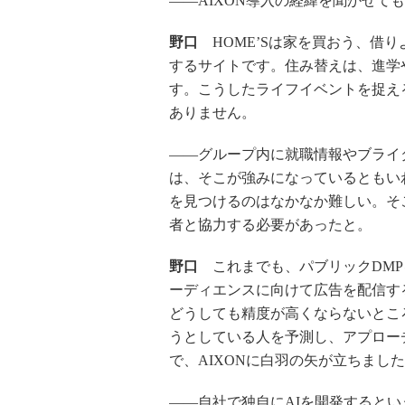
――AIXON導入の経緯を聞かせて
野口
HOME’Sは家を買おう、借
するサイトです。住み替えは、進学
す。こうしたライフイベントを捉え
ありません。
――グループ内に就職情報やブライ
は、そこが強みになっているともいわ
を見つけるのはなかなか難しい。そ
者と協力する必要があったと。
野口
これまでも、パブリックDMP
ーディエンスに向けて広告を配信す
どうしても精度が高くならないとこ
うとしている人を予測し、アプロー
で、AIXONに白羽の矢が立ちまし
――自社で独自にAIを開発すると