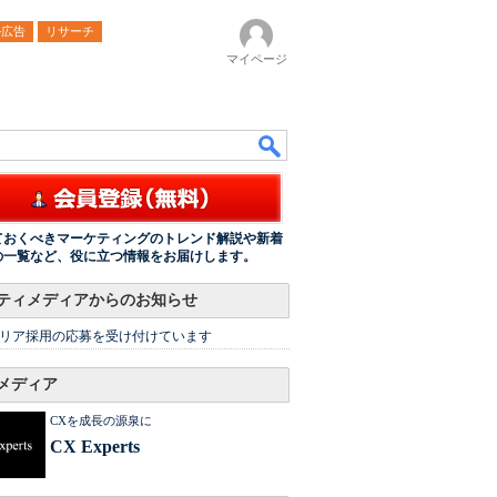
ル広告
リサーチ
マイページ
ておくべきマーケティングのトレンド解説や新着
の一覧など、役に立つ情報をお届けします。
ティメディアからのお知らせ
リア採用の応募を受け付けています
メディア
CXを成長の源泉に
CX Experts