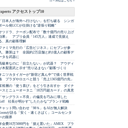
11～30位はこちら »
Experts アクセストップ10
「日本人が海外へ行けない」を打ち破る シンガ
ポール発LCCが仕掛ける“逆張り戦略”
サツドラ、クーポン配布で「数十億円の売り上げ
効果」 アプリ会員「145万人」達成で見据え
る、真の顧客理解
ファミマ先行の「広告ビジネス」にセブンが参
入、勝算は？ 全国約2万店舗と約1億人の顧客デ
ータを武器に
高級車なのに「目立たない」が武器？ アウディ
が木梨憲武と示す“売り込まない”顧客づくり
オニツカタイガーが“新宿ど真ん中”で描く世界戦
略 プラダやロエベと競う「売上1365億円の先」
富裕層の「使う喜び」をどう引き出すか ダイナ
ースとニューオータニ「18万円超カード」の真意
「サングラス＝不良」の偏見を巧みに壊した
Zoff 社長が明かす“したたかな”ブランド戦略
チャット問い合わせ「98％」をAIが無人解決
Zoomが語る「安く・速くさばく」コールセンタ
ーの限界
年会費16万5000円を「据え置いた」AMEX プラ