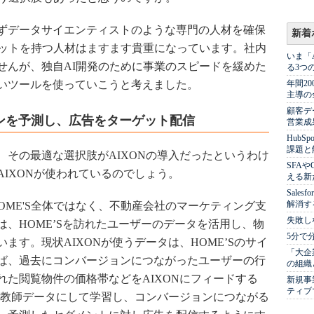
ずデータサイエンティストのような専門の人材を確保
新着
セットを持つ人材はますます貴重になっています。社内
いま「
せんが、独自AI開発のために事業のスピードを緩めた
る3つ
いツールを使っていこうと考えました。
年間2
主導の
顧客デ
ンを予測し、広告をターゲット配信
営業成
Hub
課題と
、その最適な選択肢がAIXONの導入だったというわけ
SFA
IXONが使われているのでしょう。
える新
Sale
解消す
OME'S全体ではなく、不動産会社のマーケティング支
失敗し
、HOME’Sを訪れたユーザーのデータを活用し、物
5分で
ます。現状AIXONが使うデータは、HOME’Sのサイ
「大企
ば、過去にコンバージョンにつながったユーザーの行
の組織
た閲覧物件の価格帯などをAIXONにフィードする
新規事
ティブ
ンを教師データにして学習し、コンバージョンにつながる