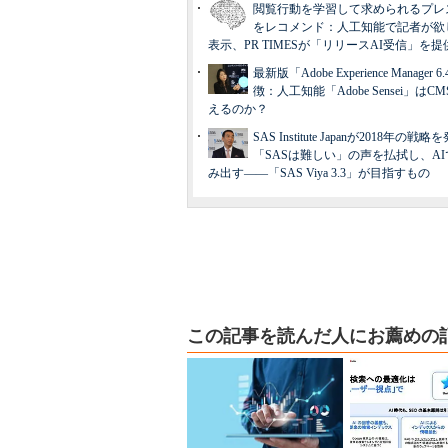
閲覧行動を学習して求められるプレ
をレコメンド：人工知能で記者が欲
表示、PR TIMESが「リリースAI受信」を
最新版「Adobe Experience Manager 
徴：人工知能「Adobe Sensei」はC
えるのか？
SAS Institute Japanが2018年の戦
「SASは難しい」の声を払拭し、A
み出す――「SAS Viya 3.3」が目指すもの
この記事を読んだ人にお薦めの