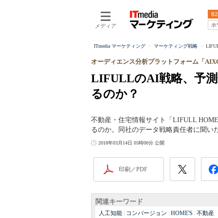
B2
ホ
メディア
ITmedia マーケティング
マーケティング戦略
LI
オーディエンス分析プラットフォーム「AIX
LIFULLのAI戦略
るのか？
不動産・住宅情報サイト「LIFULL HOM
るのか。同社のデータ戦略責任者に聞い
2018年03月14日 05時00分 公開
印刷／PDF
関連キーワード
人工知能
|
コンバージョン
|
HOME'S
|
不動産