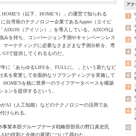
アク
HOME'S（以下、HOME’S）」の運営で知られる
10月に台湾発のテクノロジー企業であるAppier（エイピ
AIXON（アイソン）」を導入している。AIXONは
に強みを持ち、コンバージョン予測やキャンペーンレス
、マーケティングに必要なさまざまな予測分析を、専
いUIで提供してくれるものだ。
17年に「あらゆるLIFEを、FULLに。」という新たなビ
社名を変更して全面的なリブランディングを実施して
HOME'Sを核に世界一のライフデータベースを構築
ーションを提供するという。
がAI（人工知能）などのテクノロジーの活用であ
置付けられる。
cerでHOME'S事業本部グループデータ戦略部部長の野口真史氏
けるAIの役割と今後の展望について尋ねた。