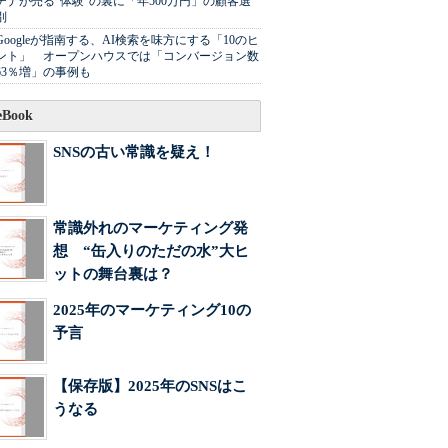
チナが売る"体験"の裏に「年500万円」の顧客選
別
Googleが指南する、AI検索を味方にする「10のヒ
ント」 オープンハウスでは「コンバージョン数
63％増」の事例も
Book
SNSの古い常識を疑え！
常識外れのマーケティング発
想 “缶入りのただの水”大ヒ
ットの舞台裏は？
2025年のマーケティング10の
予言
【保存版】2025年のSNSはこ
うなる