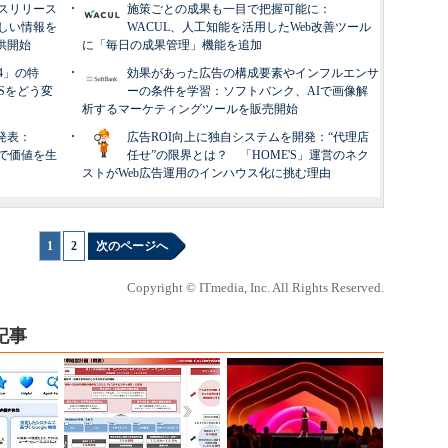
スリリース
施策ごとの成果も一目で把握可能に：
しい情報を
WACUL、人工知能を活用したWeb改善ツール
提供開始
に「毎日の成果管理」機能を追加
6.4」の特
効果があった広告の構成要素やインフルエンサ
MSをどう変
ーの条件を学習：ソフトバンク、AIで画像解
析するマーケティングツールを販売開始
略を発表：
広告ROI向上に独自システムを開発：“代理店
Iで価値を生
任せ”の限界とは？ 「HOME'S」運営のネク
ストがWeb広告運用のインハウス化に挑む理由
1
|
2
次のページへ
Copyright © ITmedia, Inc. All Rights Reserved.
記事