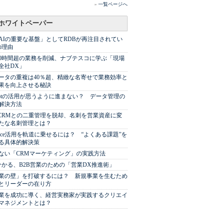
»
一覧ページへ
ホワイトペーパー
AIの重要な基盤」としてRDBが再注目されてい
の理由
00時間超の業務を削減、ナブテスコに学ぶ「現場
全社DX」
ータの重複は40％超、精緻な名寄せで業務効率と
果を向上させる秘訣
Spotの活用が思うように進まない？ データ管理の
解決方法
やCRMとの二重管理を脱却、名刺を営業資産に変
たな名刺管理とは？
sforce活用を軌道に乗せるには？ “よくある課題”を
る具体的解決策
ない「CRMマーケティング」の実践方法
分かる、B2B営業のための「営業DX推進術」
業の壁」を打破するには？ 新規事業を生むため
とリーダーの在り方
業を成功に導く、経営実務家が実践するクリエイ
マネジメントとは？