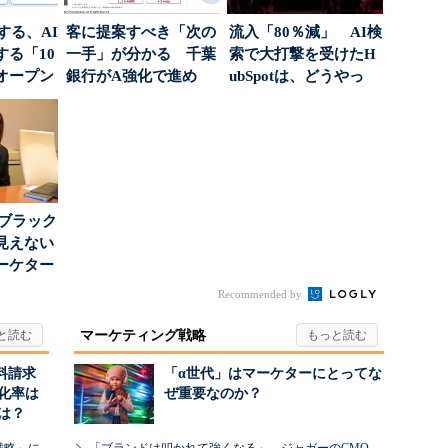
南する、AI
客に提案すべき「次の
流入「80％減」 AI検
る「10
一手」が分かる 千葉
索で大打撃を受けたH
オープン
銀行がA強化で進め
ubSpotは、どうやっ
る“One to On...
て“未来の顧...
はブラック
見えない
ーケター
..
Recommended by
マーケティング戦略
料請求
「α世代」はマーケターにとってな
化率は
ぜ重要なのか？
は？