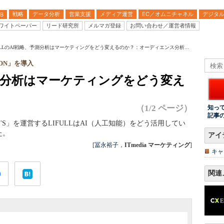
戦略
データ分析
営業支援
メディア運営
EC／オムニチャネル
デジタ
B
ワイトペーパー
リード研究所
メルマガ登録
お問い合わせ／運営者情報
FULLのAI戦略、予測分析はマーケティングをどう変えるのか？：オーディエンス分析...
ON」を導入
、予測分析はマーケティングをどう変え
（1/2 ページ）
知っ
記事
E'S」を運営するLIFULLはAI（人工知能）をどう活用してい
た。
アイ
[
冨永裕子
，
ITmedia マーケティング
]
キャ
関連