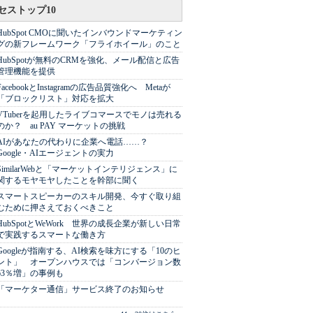
セストップ10
HubSpot CMOに聞いたインバウンドマーケティン
グの新フレームワーク「フライホイール」のこと
HubSpotが無料のCRMを強化、メール配信と広告
管理機能を提供
FacebookとInstagramの広告品質強化へ Metaが
「ブロックリスト」対応を拡大
VTuberを起用したライブコマースでモノは売れる
のか？ au PAY マーケットの挑戦
AIがあなたの代わりに企業へ電話……？
Google・AIエージェントの実力
SimilarWebと「マーケットインテリジェンス」に
関するモヤモヤしたことを幹部に聞く
スマートスピーカーのスキル開発、今すぐ取り組
むために押さえておくべきこと
HubSpotとWeWork 世界の成長企業が新しい日常
で実践するスマートな働き方
Googleが指南する、AI検索を味方にする「10のヒ
ント」 オープンハウスでは「コンバージョン数
63％増」の事例も
「マーケター通信」サービス終了のお知らせ