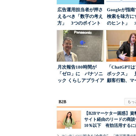
広告運用担当者が押さ
Googleが指
えるべき「数字の考え
検索を味方にす
方」 3つのポイント
のヒント」 
とは
ハウスでは...
月次報告180時間が
「ChatGPT
「ゼロ」に パナソニ
ボックス」 
ック くらしアプライア
顧客行動、マ
ンス社が挑んだVo...
に残された打ち.
B2B
【B2Bマーケター困惑】資
サイト経由のリードの商談
10％以下 有効活用するに