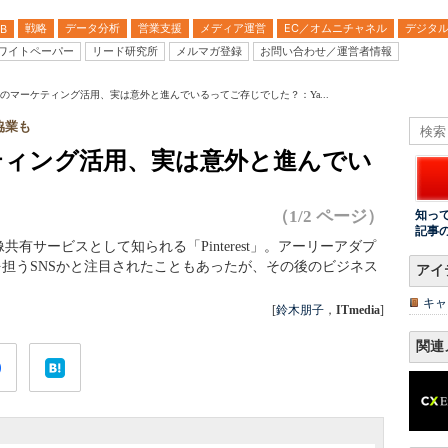
戦略
データ分析
営業支援
メディア運営
EC／オムニチャネル
デジタ
B
ワイトペーパー
リード研究所
メルマガ登録
お問い合わせ／運営者情報
rest」のマーケティング活用、実は意外と進んでいるってご存じでした？：Ya...
協業も
マーケティング活用、実は意外と進んでい
（1/2 ページ）
知っ
記事
有サービスとして知られる「Pinterest」。アーリーアダプ
の「次」を担うSNSかと注目されたこともあったが、その後のビジネス
アイ
キャ
[
鈴木朋子
，
ITmedia
]
関連