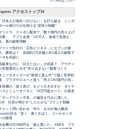
11～30位はこちら »
Experts アクセストップ10
「日本人が海外へ行けない」を打ち破る シンガ
ポール発LCCが仕掛ける“逆張り戦略”
サツドラ、クーポン配布で「数十億円の売り上げ
効果」 アプリ会員「145万人」達成で見据え
る、真の顧客理解
ファミマ先行の「広告ビジネス」にセブンが参
入、勝算は？ 全国約2万店舗と約1億人の顧客デ
ータを武器に
高級車なのに「目立たない」が武器？ アウディ
が木梨憲武と示す“売り込まない”顧客づくり
オニツカタイガーが“新宿ど真ん中”で描く世界戦
略 プラダやロエベと競う「売上1365億円の先」
富裕層の「使う喜び」をどう引き出すか ダイナ
ースとニューオータニ「18万円超カード」の真意
「サングラス＝不良」の偏見を巧みに壊した
Zoff 社長が明かす“したたかな”ブランド戦略
チャット問い合わせ「98％」をAIが無人解決
Zoomが語る「安く・速くさばく」コールセンタ
ーの限界
年会費16万5000円を「据え置いた」AMEX プラ