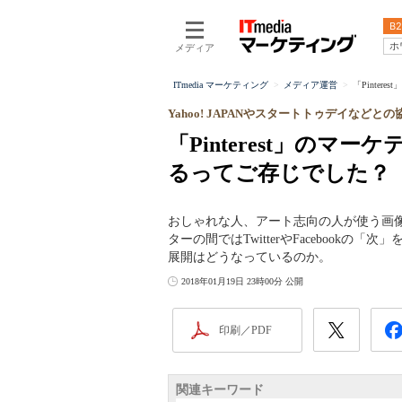
B2
ホ
メディア
ITmedia マーケティング
メディア運営
「Pinte
Yahoo! JAPANやスタートトゥデイなどとの
「Pinterest」の
るってご存じでした？
おしゃれな人、アート志向の人が使う画像共
ターの間ではTwitterやFacebook
展開はどうなっているのか。
2018年01月19日 23時00分 公開
印刷／PDF
関連キーワード