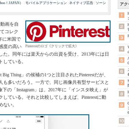
hoo！JAPAN）
|
モバイルアプリケーション
|
ネイティブ広告
|
ソーシ
アク
や動画を自
してコレク
0年に米国で
も感度の高い
Pinterestのロゴ《クリックで拡大》
た。同年には楽天からの出資を受け、2013年には日
トしている。
xt Big Thing」の候補の1つと注目されたPinterestだが、
人も多いだろう。一方で、同じ画像共有型サービスと
傘下の「Instagram」は、2017年に「インスタ映え」が
ている。それと比較してしまえば、Pinterestに動
めない。