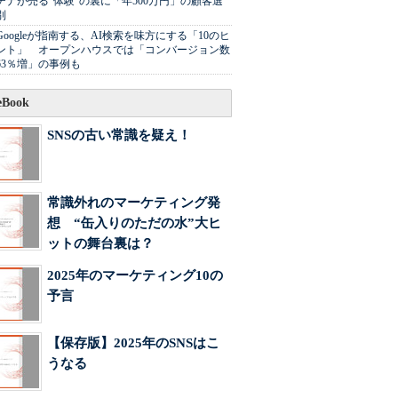
チナが売る"体験"の裏に「年500万円」の顧客選
別
Googleが指南する、AI検索を味方にする「10のヒ
ント」 オープンハウスでは「コンバージョン数
63％増」の事例も
Book
SNSの古い常識を疑え！
常識外れのマーケティング発
想 “缶入りのただの水”大ヒ
ットの舞台裏は？
2025年のマーケティング10の
予言
【保存版】2025年のSNSはこ
うなる