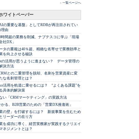
»
一覧ページへ
ホワイトペーパー
AIの重要な基盤」としてRDBが再注目されてい
の理由
00時間超の業務を削減、ナブテスコに学ぶ「現場
全社DX」
ータの重複は40％超、精緻な名寄せで業務効率と
果を向上させる秘訣
Spotの活用が思うように進まない？ データ管理の
解決方法
やCRMとの二重管理を脱却、名刺を営業資産に変
たな名刺管理とは？
sforce活用を軌道に乗せるには？ “よくある課題”を
る具体的解決策
ない「CRMマーケティング」の実践方法
分かる、B2B営業のための「営業DX推進術」
業の壁」を打破するには？ 新規事業を生むため
とリーダーの在り方
業を成功に導く、経営実務家が実践するクリエイ
マネジメントとは？