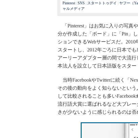
Pinterest
|
SNS
|
スタートトゥデイ
|
ヤフー（Ya
ャルメディア
「Pinterest」はお気に入りの写真
分が作成した「ボード」に「Pin」
ションできるWebサービスだ。201
スタートし、2012年ごろに日本で
アーリーアダプター層の間で大流行し
本法人を設立して日本語版をスター
当時FacebookやTwitterに続く「Ne
その後の動向をよく知らないという
して比較されることも多いFacebook
流行語大賞に選ばれるなど大ブレークし
きが少ないように感じられるのは否