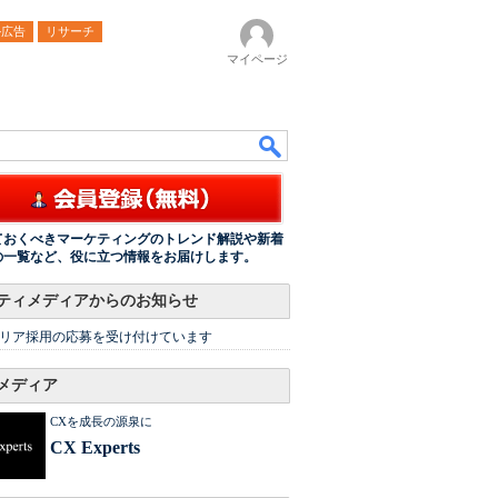
ル広告
リサーチ
マイページ
ておくべきマーケティングのトレンド解説や新着
の一覧など、役に立つ情報をお届けします。
ティメディアからのお知らせ
リア採用の応募を受け付けています
メディア
CXを成長の源泉に
CX Experts