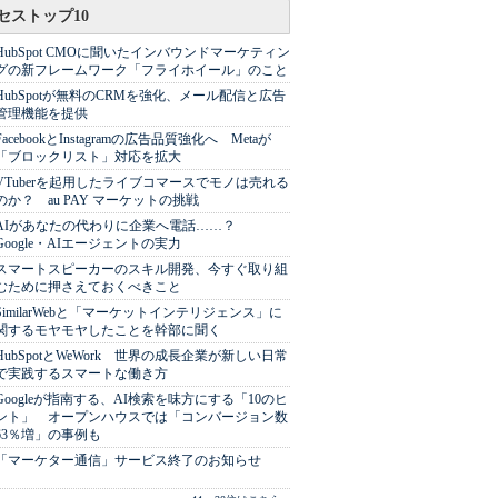
セストップ10
HubSpot CMOに聞いたインバウンドマーケティン
グの新フレームワーク「フライホイール」のこと
HubSpotが無料のCRMを強化、メール配信と広告
管理機能を提供
FacebookとInstagramの広告品質強化へ Metaが
「ブロックリスト」対応を拡大
VTuberを起用したライブコマースでモノは売れる
のか？ au PAY マーケットの挑戦
AIがあなたの代わりに企業へ電話……？
Google・AIエージェントの実力
スマートスピーカーのスキル開発、今すぐ取り組
むために押さえておくべきこと
SimilarWebと「マーケットインテリジェンス」に
関するモヤモヤしたことを幹部に聞く
HubSpotとWeWork 世界の成長企業が新しい日常
で実践するスマートな働き方
Googleが指南する、AI検索を味方にする「10のヒ
ント」 オープンハウスでは「コンバージョン数
63％増」の事例も
「マーケター通信」サービス終了のお知らせ