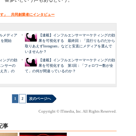
動も促す」 共同創業者にインタビュー
ルメディア
【連載】インフルエンサーマーケティングの効
クトを開始
果を可視化する 最終回：「流行りものだから
取りあえずInstagram」などと安直にメディアを選んで
いませんか？
ィングの効
【連載】インフルエンサーマーケティングの効
エンサーの
果を可視化する 第1回：「フォロワー数が全
え方」の
て」の何が間違っているのか？
1
|
2
次のページへ
Copyright © ITmedia, Inc. All Rights Reserved.
記事