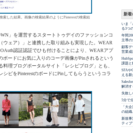
新着
」で検索した結果。画像の検索結果のようにPinterestの検索結
いま「
る3つ
OWN」を運営するスタートトゥデイのファッションコ
年間2
主導の
（ウェア）」と連携した取り組みも実現した。WEAR
顧客デ
ントをOAuth認証認証でひも付けることにより、WEARアプ
営業成
stのボードにお気に入りのコーデ画像がPinされるという
Hub
課題と
る料理ブログポータルサイト「レシピブログ」とも、
SFA
をPinterestのボードにPinしてもらうというコラ
える新
Sale
解消す
失敗し
5分で
「大企
の組織
新規事
ティブ