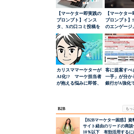
【マーケター即実践の
【マーケター
プロンプト】インス
プロンプト】S
タ、Xの口コミ投稿を
のエンゲージ
分析→戦略立案に生か
高めるAI活用、
す...
カリスママーケターが
客に提案すべ
AI化!? マーケ担当者
一手」が分か
が抱える悩みに即答、
銀行がA強化
実力は？
る“One to On..
B2B
【B2Bマーケター困惑】資
サイト経由のリードの商談
10％以下 有効活用するに