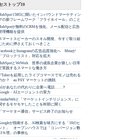
セストップ10
HubSpot CMOに聞いたインバウンドマーケティン
グの新フレームワーク「フライホイール」のこと
HubSpotが無料のCRMを強化、メール配信と広告
管理機能を提供
スマートスピーカーのスキル開発、今すぐ取り組
むために押さえておくべきこと
FacebookとInstagramの広告品質強化へ Metaが
「ブロックリスト」対応を拡大
HubSpotとWeWork 世界の成長企業が新しい日常
で実践するスマートな働き方
VTuberを起用したライブコマースでモノは売れる
のか？ au PAY マーケットの挑戦
AIがあなたの代わりに企業へ電話……？
Google・AIエージェントの実力
SimilarWebと「マーケットインテリジェンス」に
関するモヤモヤしたことを幹部に聞く
「マーケター通信」サービス終了のお知らせ
Googleが指南する、AI検索を味方にする「10のヒ
ント」 オープンハウスでは「コンバージョン数
63％増」の事例も