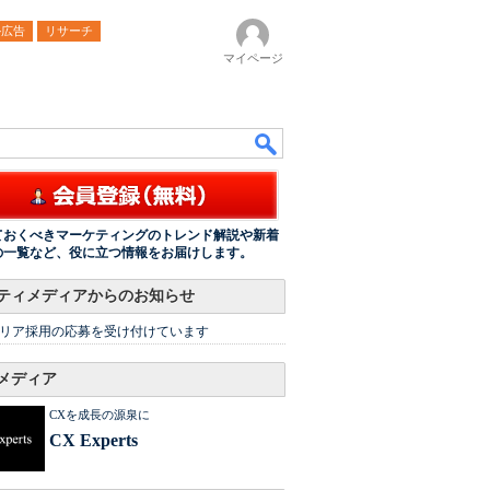
ル広告
リサーチ
マイページ
ておくべきマーケティングのトレンド解説や新着
の一覧など、役に立つ情報をお届けします。
ティメディアからのお知らせ
リア採用の応募を受け付けています
メディア
CXを成長の源泉に
CX Experts