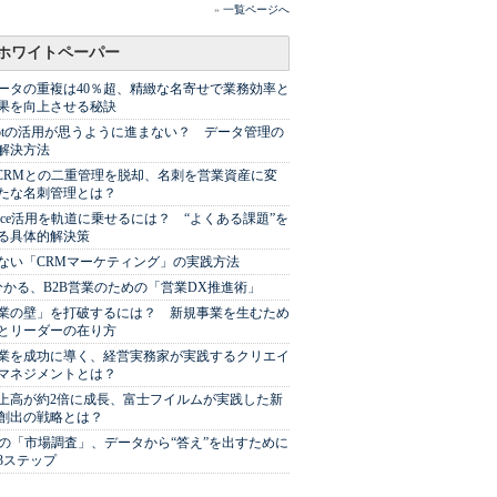
»
一覧ページへ
ホワイトペーパー
ータの重複は40％超、精緻な名寄せで業務効率と
果を向上させる秘訣
Spotの活用が思うように進まない？ データ管理の
解決方法
やCRMとの二重管理を脱却、名刺を営業資産に変
たな名刺管理とは？
sforce活用を軌道に乗せるには？ “よくある課題”を
る具体的解決策
ない「CRMマーケティング」の実践方法
分かる、B2B営業のための「営業DX推進術」
業の壁」を打破するには？ 新規事業を生むため
とリーダーの在り方
業を成功に導く、経営実務家が実践するクリエイ
マネジメントとは？
上高が約2倍に成長、富士フイルムが実践した新
創出の戦略とは？
代の「市場調査」、データから“答え”を出すために
3ステップ