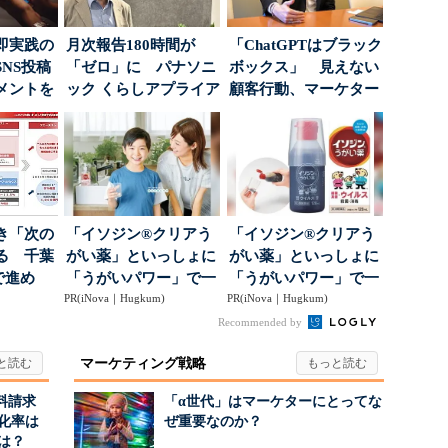
即実践の
月次報告180時間が
「ChatGPTはブラック
NS投稿
「ゼロ」に パナソニ
ボックス」 見えない
メントを
ック くらしアプライア
顧客行動、マーケター
ポ...
ンス社が挑んだVo...
に残された打ち...
き「次の
「イソジン®クリアう
「イソジン®クリアう
る 千葉
がい薬」といっしょに
がい薬」といっしょに
で進め
「うがいパワー」で一
「うがいパワー」で一
.
PR(iNova｜Hugkum)
年中！ 健やか
PR(iNova｜Hugkum)
年中！ 健やか
Recommended by
マーケティング戦略
料請求
「α世代」はマーケターにとってな
化率は
ぜ重要なのか？
は？