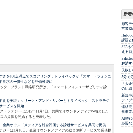
新着
顧客デ
営業成
Hub
課題と
SFA
える新
Sale
解消す
失敗し
すさを100点満点でスコアリング：トライベックが「スマートフォンユ
5分で
ド訴求の一貫性などを評価可能に
「大企
ック・ブランド戦略研究所は、「スマートフォンユーザビリティ診
の組織
新規事
ティブ
ド化を実現：クリーク・アンド・リバーとトライベック・ストラテジ
サービスを開始
連結売
トラテジーは2015年11月4日、共同でオウンドメディアを軸とした
規事業
スの提供を開始すると発表した。
AI時
必要な
、企業オウンドメディアを総合評価する診断サービスを共同で提供
テジーは3月18日、企業オウンドメディアの総合診断サービスで業務提