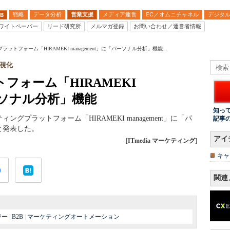
戦略
データ分析
営業支援
メディア運営
EC／オムニチャネル
デジタ
B
ワイトペーパー
リード研究所
メルマガ登録
お問い合わせ／運営者情報
ットフォーム「HIRAMEKI management」に「パーソナル分析」機能...
視化
フォーム「HIRAMEKI
パーソナル分析」機能
知っ
プラットフォーム「HIRAMEKI management」に「パ
記事
と発表した。
アイ
[
ITmedia マーケティング
]
キャ
関連
ジー
|
B2B
|
マーケティングオートメーション