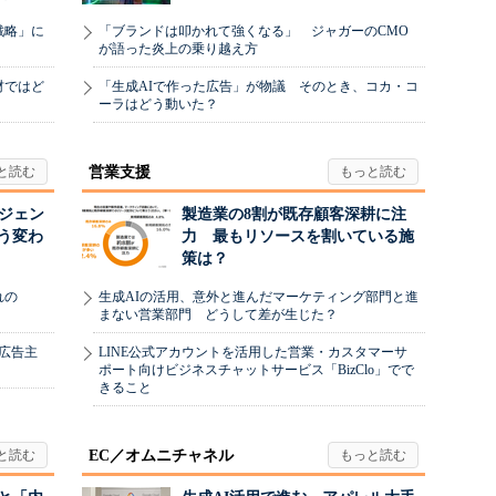
戦略」に
「ブランドは叩かれて強くなる」 ジャガーのCMO
が語った炎上の乗り越え方
材ではど
「生成AIで作った広告」が物議 そのとき、コカ・コ
ーラはどう動いた？
営業支援
ージェン
製造業の8割が既存顧客深耕に注
う変わ
力 最もリソースを割いている施
策は？
れの
生成AIの活用、意外と進んだマーケティング部門と進
まない営業部門 どうして差が生じた？
、広告主
LINE公式アカウントを活用した営業・カスタマーサ
ポート向けビジネスチャットサービス「BizClo」でで
きること
EC／オムニチャネル