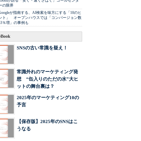
Zoomが語る「安く・速くさばく」コールセンタ
ーの限界
Googleが指南する、AI検索を味方にする「10のヒ
ント」 オープンハウスでは「コンバージョン数
63％増」の事例も
Book
SNSの古い常識を疑え！
常識外れのマーケティング発
想 “缶入りのただの水”大ヒ
ットの舞台裏は？
2025年のマーケティング10の
予言
【保存版】2025年のSNSはこ
うなる