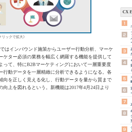
CX 
クリックで拡大》
ementではインバウンド施策からユーザー行動分析、マーケ
ーケター必須の業務を幅広く網羅する機能を提供して
よって、特にB2Bマーケティングにおいて一層重要度
ー行動データを一層精緻に分析できるようになる。各
傾向を正しく見える化し、行動データを量から質まで
向上を図れるという。新機能は2017年4月24日より