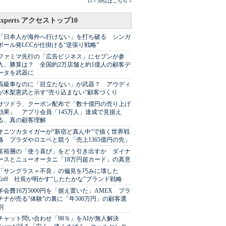
11～30位はこちら »
Experts アクセストップ10
「日本人が海外へ行けない」を打ち破る シンガ
ポール発LCCが仕掛ける“逆張り戦略”
ファミマ先行の「広告ビジネス」にセブンが参
入、勝算は？ 全国約2万店舗と約1億人の顧客デ
ータを武器に
高級車なのに「目立たない」が武器？ アウディ
が木梨憲武と示す“売り込まない”顧客づくり
サツドラ、クーポン配布で「数十億円の売り上げ
効果」 アプリ会員「145万人」達成で見据え
る、真の顧客理解
オニツカタイガーが“新宿ど真ん中”で描く世界戦
略 プラダやロエベと競う「売上1365億円の先」
富裕層の「使う喜び」をどう引き出すか ダイナ
ースとニューオータニ「18万円超カード」の真意
「サングラス＝不良」の偏見を巧みに壊した
Zoff 社長が明かす“したたかな”ブランド戦略
年会費16万5000円を「据え置いた」AMEX プラ
チナが売る"体験"の裏に「年500万円」の顧客選
別
チャット問い合わせ「98％」をAIが無人解決