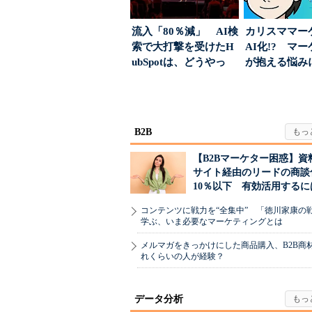
流入「80％減」 AI検
カリスママー
索で大打撃を受けたH
AI化!? マ
ubSpotは、どうやっ
が抱える悩み
て“未来の顧...
実力は？
B2B
【B2Bマーケター困惑】資
サイト経由のリードの商談
10％以下 有効活用するに
コンテンツに戦力を“全集中” 「徳川家康の
学ぶ、いま必要なマーケティングとは
メルマガをきっかけにした商品購入、B2B商
れくらいの人が経験？
データ分析