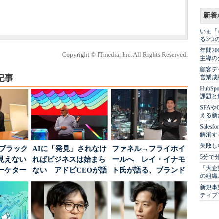
新着
いま「
る3つ
年間2
Copyright © ITmedia, Inc. All Rights Reserved.
主導の
顧客デ
記事
営業成
Hub
課題と
SFA
える新
Sale
解消す
失敗し
はブラック
AIに「発見」されなけ
ファネル→フライホイ
5分で
見えない
ればビジネスは始まら
ールへ レイ・イナモ
「大企
ーケター
ない アドビCEOが語
ト氏が語る、ブランド
の組織
..
った、AIエージ...
が「信頼」を得るた
新規事
め...
ティブ