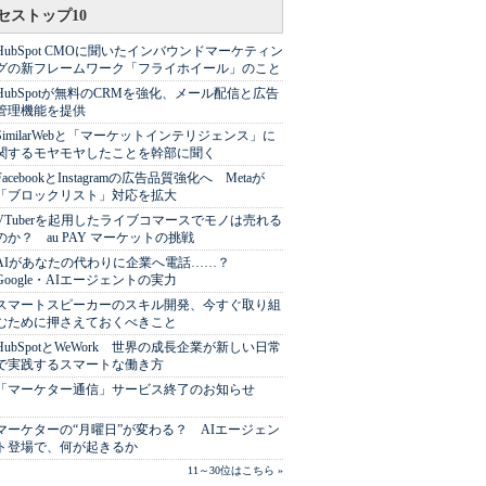
セストップ10
HubSpot CMOに聞いたインバウンドマーケティン
グの新フレームワーク「フライホイール」のこと
HubSpotが無料のCRMを強化、メール配信と広告
管理機能を提供
SimilarWebと「マーケットインテリジェンス」に
関するモヤモヤしたことを幹部に聞く
FacebookとInstagramの広告品質強化へ Metaが
「ブロックリスト」対応を拡大
VTuberを起用したライブコマースでモノは売れる
のか？ au PAY マーケットの挑戦
AIがあなたの代わりに企業へ電話……？
Google・AIエージェントの実力
スマートスピーカーのスキル開発、今すぐ取り組
むために押さえておくべきこと
HubSpotとWeWork 世界の成長企業が新しい日常
で実践するスマートな働き方
「マーケター通信」サービス終了のお知らせ
マーケターの“月曜日”が変わる？ AIエージェン
ト登場で、何が起きるか
11～30位はこちら »