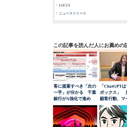
LOCUS
ニュースリリース
この記事を読んだ人にお薦めの
客に提案すべき「次の
「ChatGPT
一手」が分かる 千葉
ボックス」 
銀行がA強化で進め
顧客行動、マ
る“One to On...
に残された打ち.