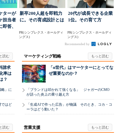
ケターが
新卒200人超を即戦力
20代が成長できる企業
ーケ担当者
に。その育成設計とは
1位。その育て方
に即答、
PR(シンプレクス・ホールディ
PR(シンプレクス・ホールディ
ングス)
ングス)
Recommended by
マーケティング戦略
料請求
「α世代」はマーケターにとってな
化率は
ぜ重要なのか？
は？
戦略」に
「ブランドは叩かれて強くなる」 ジャガーのCMO
が語った炎上の乗り越え方
材ではど
「生成AIで作った広告」が物議 そのとき、コカ・コ
ーラはどう動いた？
営業支援