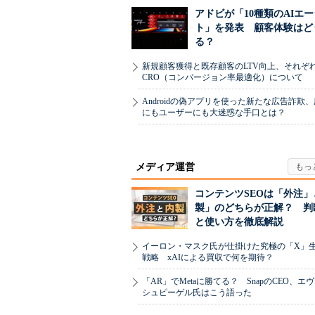
アドビが「10種類のAIエ
ト」を発表 顧客体験はど
る？
新規顧客獲得と既存顧客のLTV向上、それぞ
CRO（コンバージョン率最適化）について
Androidの偽アプリを使った新たな広告詐欺
にもユーザーにも大迷惑な手口とは？
メディア運営
コンテンツSEOは「外注」
製」のどちらが正解？ 判
と使い方を徹底解説
イーロン・マスク氏が仕掛けた究極の「X」
戦略 xAIによる買収で何を期待？
「AR」でMetaに勝てる？ SnapのCEO、エ
シュピーゲル氏はこう語った