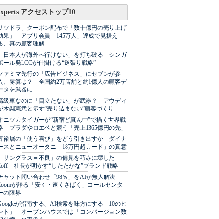
Experts アクセストップ10
サツドラ、クーポン配布で「数十億円の売り上げ
効果」 アプリ会員「145万人」達成で見据え
る、真の顧客理解
「日本人が海外へ行けない」を打ち破る シンガ
ポール発LCCが仕掛ける“逆張り戦略”
ファミマ先行の「広告ビジネス」にセブンが参
入、勝算は？ 全国約2万店舗と約1億人の顧客デ
ータを武器に
高級車なのに「目立たない」が武器？ アウディ
が木梨憲武と示す“売り込まない”顧客づくり
オニツカタイガーが“新宿ど真ん中”で描く世界戦
略 プラダやロエベと競う「売上1365億円の先」
富裕層の「使う喜び」をどう引き出すか ダイナ
ースとニューオータニ「18万円超カード」の真意
「サングラス＝不良」の偏見を巧みに壊した
Zoff 社長が明かす“したたかな”ブランド戦略
チャット問い合わせ「98％」をAIが無人解決
Zoomが語る「安く・速くさばく」コールセンタ
ーの限界
Googleが指南する、AI検索を味方にする「10のヒ
ント」 オープンハウスでは「コンバージョン数