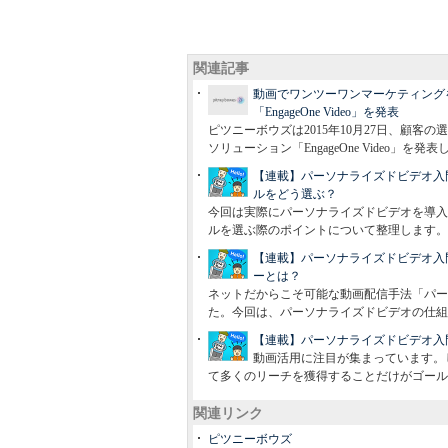
関連記事
動画でワンツーワンマーケティング
「EngageOne Video」を発表
ピツニーボウズは2015年10月27日、顧
ソリューション「EngageOne Video」を発表
【連載】パーソナライズドビデオ入
ルをどう選ぶ？
今回は実際にパーソナライズドビデオを導入
ルを選ぶ際のポイントについて整理します。
【連載】パーソナライズドビデオ入
ーとは？
ネットだからこそ可能な動画配信手法「パー
た。今回は、パーソナライズドビデオの仕組
【連載】パーソナライズドビデオ入
動画活用に注目が集まっています。
て多くのリーチを獲得することだけがゴール
関連リンク
ピツニーボウズ