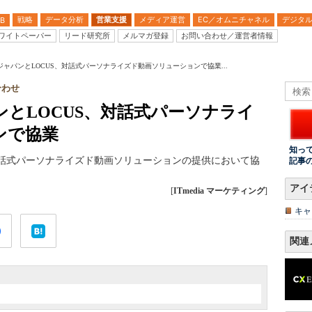
戦略
データ分析
営業支援
メディア運営
EC／オムニチャネル
デジタ
B
ワイトペーパー
リード研究所
メルマガ登録
お問い合わせ／運営者情報
ャパンとLOCUS、対話式パーソナライズド動画ソリューションで協業...
み合わせ
とLOCUS、対話式パーソナライ
ンで協業
知っ
対話式パーソナライズド動画ソリューションの提供において協
記事
アイ
[
ITmedia マーケティング
]
キャ
関連