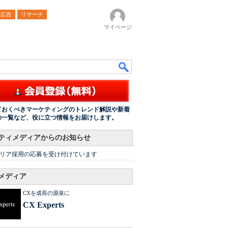
ル広告
リサーチ
マイページ
ておくべきマーケティングのトレンド解説や新着
の一覧など、役に立つ情報をお届けします。
ティメディアからのお知らせ
リア採用の応募を受け付けています
メディア
CXを成長の源泉に
CX Experts