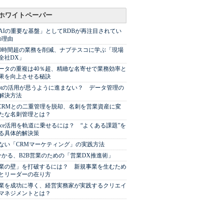
ホワイトペーパー
AIの重要な基盤」としてRDBが再注目されてい
の理由
00時間超の業務を削減、ナブテスコに学ぶ「現場
全社DX」
ータの重複は40％超、精緻な名寄せで業務効率と
果を向上させる秘訣
Spotの活用が思うように進まない？ データ管理の
解決方法
やCRMとの二重管理を脱却、名刺を営業資産に変
たな名刺管理とは？
sforce活用を軌道に乗せるには？ “よくある課題”を
る具体的解決策
ない「CRMマーケティング」の実践方法
分かる、B2B営業のための「営業DX推進術」
業の壁」を打破するには？ 新規事業を生むため
とリーダーの在り方
業を成功に導く、経営実務家が実践するクリエイ
マネジメントとは？