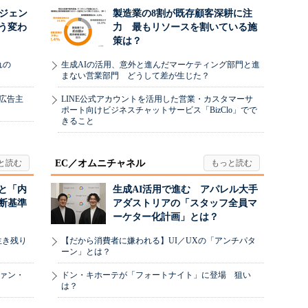
ージェン
製造業の8割が既存顧客深耕に注
う変わ
力 最もリソースを割いている施
策は？
れの
生成AIの活用、意外と進んだマーケティング部門と進
まない営業部門 どうして差が生じた？
、広告主
LINE公式アカウントを活用した営業・カスタマーサ
ポート向けビジネスチャットサービス「BizClo」でで
きること
EC／オムニチャネル
と「内
生成AI活用で進む アパレル大手
断基準
アダストリアの「スタッフ全員マ
ーケター化計画」とは？
生き残り
【だから消費者に嫌われる】UI／UXの「アンチパタ
ーン」とは？
ヴァン・
ドン・キホーテが「フォートナイト」に登場 狙い
は？