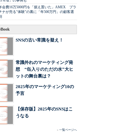
63％増」の事例も
年会費16万5000円を「据え置いた」AMEX プラ
チナが売る"体験"の裏に「年500万円」の顧客選
別
Book
SNSの古い常識を疑え！
常識外れのマーケティング発
想 “缶入りのただの水”大ヒ
ットの舞台裏は？
2025年のマーケティング10の
予言
【保存版】2025年のSNSはこ
うなる
»
一覧ページへ