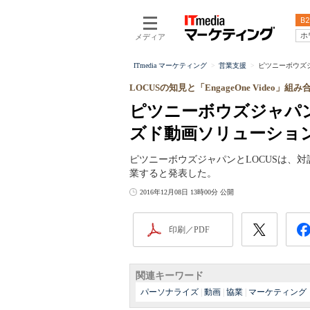
B2
ホ
メディア
ITmedia マーケティング
営業支援
ピツニーボウズジ
LOCUSの知見と「EngageOne Video」組
ピツニーボウズジャパン
ズド動画ソリューショ
ピツニーボウズジャパンとLOCUSは、
業すると発表した。
2016年12月08日 13時00分 公開
印刷／PDF
関連キーワード
パーソナライズ
|
動画
|
協業
|
マーケティング