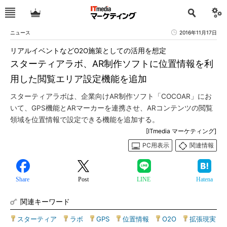
ニュース
2016年11月17日
リアルイベントなどO2O施策としての活用を想定
スターティアラボ、AR制作ソフトに位置情報を利
用した閲覧エリア設定機能を追加
スターティアラボは、企業向けAR制作ソフト「COCOAR」にお
いて、GPS機能とARマーカーを連携させ、ARコンテンツの閲覧
領域を位置情報で設定できる機能を追加する。
[ITmedia マーケティング]
PC用表示
関連情報
Share
Post
LINE
Hatena
関連キーワード
スターティア
|
ラボ
|
GPS
|
位置情報
|
O2O
|
拡張現実