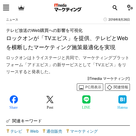
ニュース
2016年8月26日
テレビ放送のWeb購買への影響を可視化
ロックオンが「TVエビス」を提供、テレビとWeb
を横断したマーケティング施策最適化を実現
ロックオンはトライステージと共同で、マーケティングプラット
フォーム「アドエビス」の新サービスとして「TVエビス」をリ
リースすると発表した。
[ITmedia マーケティング]
PC用表示
関連情報
Share
Post
LINE
Hatena
関連キーワード
テレビ
|
Web
|
通信販売
|
マーケティング