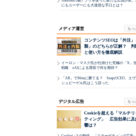
Androidの偽アプリを使った新たな広告詐欺
にもユーザーにも大迷惑な手口とは？
メディア運営
コンテンツSEOは「外注」
製」のどちらが正解？ 判
と使い方を徹底解説
イーロン・マスク氏が仕掛けた究極の「X」
戦略 xAIによる買収で何を期待？
「AR」でMetaに勝てる？ SnapのCEO、エ
シュピーゲル氏はこう語った
デジタル広告
Cookieを超える「マルチ
ティング」 広告効果に及
響は？
Cookieレスの時代 「リターゲティング広告