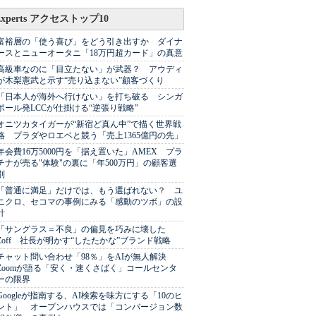
Experts アクセストップ10
富裕層の「使う喜び」をどう引き出すか ダイナ
ースとニューオータニ「18万円超カード」の真意
高級車なのに「目立たない」が武器？ アウディ
が木梨憲武と示す“売り込まない”顧客づくり
「日本人が海外へ行けない」を打ち破る シンガ
ポール発LCCが仕掛ける“逆張り戦略”
オニツカタイガーが“新宿ど真ん中”で描く世界戦
略 プラダやロエベと競う「売上1365億円の先」
年会費16万5000円を「据え置いた」AMEX プラ
チナが売る"体験"の裏に「年500万円」の顧客選
別
「普通に満足」だけでは、もう選ばれない？ ユ
ニクロ、セコマの事例にみる「感動のツボ」の設
計
「サングラス＝不良」の偏見を巧みに壊した
Zoff 社長が明かす“したたかな”ブランド戦略
チャット問い合わせ「98％」をAIが無人解決
Zoomが語る「安く・速くさばく」コールセンタ
ーの限界
Googleが指南する、AI検索を味方にする「10のヒ
ント」 オープンハウスでは「コンバージョン数