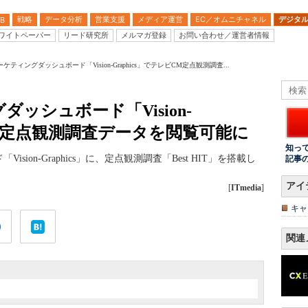
戦略
データ分析
営業支援
メディア運営
EC／オムニチャネル
デジタ
B
ワイトペーパー
リード研究所
メルマガ登録
お問い合わせ／運営者情報
ティングダッシュボード「Vision-Graphics」でテレビCM定点観測調査...
ッシュボード「Vision-
ビCM定点観測調査データを閲覧可能に
知っ
ion-Graphics」に、定点観測調査「Best HIT」を搭載し
記事
アイ
[
ITmedia
]
キャ
関連