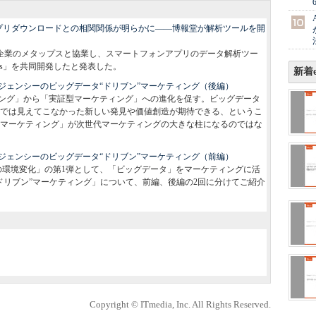
プリダウンロードとの相関関係が明らかに——博報堂が解析ツールを開
支援企業のメタップスと協業し、スマートフォンアプリのデータ解析ツー
d by Metaps」を共同開発したと発表した。
新着e
ジェンシーのビッグデータ“ドリブン”マーケティング（後編）
ング」から「実証型マーケティング」への進化を促す。ビッグデータ
では見えてこなかった新しい発見や価値創造が期待できる、というこ
マーケティング」が次世代マーケティングの大きな柱になるのではな
ジェンシーのビッグデータ“ドリブン”マーケティング（前編）
の環境変化」の第1弾として、「ビッグデータ」をマーケティングに活
ドリブン”マーケティング」について、前編、後編の2回に分けてご紹介
Copyright © ITmedia, Inc. All Rights Reserved.