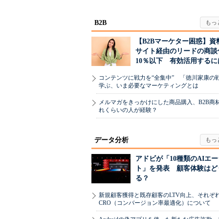
B2B
【B2Bマーケター困惑】資
サイト経由のリードの商談
10％以下 有効活用するに
コンテンツに戦力を“全集中” 「徳川家康の
学ぶ、いま必要なマーケティングとは
メルマガをきっかけにした商品購入、B2B商
れくらいの人が経験？
データ分析
アドビが「10種類のAIエ
ト」を発表 顧客体験はど
る？
新規顧客獲得と既存顧客のLTV向上、それぞ
CRO（コンバージョン率最適化）について