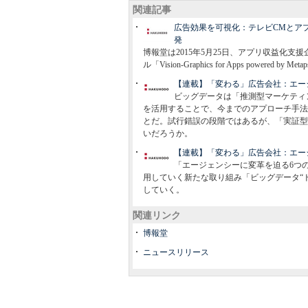
関連記事
広告効果を可視化：テレビCMとア
発
博報堂は2015年5月25日、アプリ収益化
ル「Vision-Graphics for Apps powere
【連載】「変わる」広告会社：エー
ビッグデータは「推測型マーケティ
を活用することで、今までのアプローチ手法
とだ。試行錯誤の段階ではあるが、「実証型
いだろうか。
【連載】「変わる」広告会社：エー
「エージェンシーに変革を迫る6つ
用していく新たな取り組み「ビッグデータ“
していく。
関連リンク
博報堂
ニュースリリース