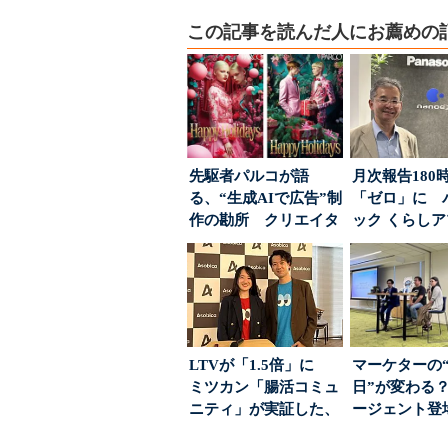
この記事を読んだ人にお薦めの
先駆者パルコが語
月次報告180
る、“生成AIで広告”制
「ゼロ」に 
作の勘所 クリエイタ
ック くらし
ーに残る「重要な役
ンス社が挑んだV
割...
LTVが「1.5倍」に
マーケターの
ミツカン「腸活コミュ
日”が変わる？
ニティ」が実証した、
ージェント登
値上げ時代に選ば...
が起きるか