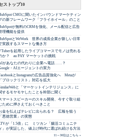
セストップ10
HubSpot CMOに聞いたインバウンドマーケティン
グの新フレームワーク「フライホイール」のこと
HubSpotが無料のCRMを強化、メール配信と広告
管理機能を提供
HubSpotとWeWork 世界の成長企業が新しい日常
で実践するスマートな働き方
VTuberを起用したライブコマースでモノは売れる
のか？ au PAY マーケットの挑戦
AIがあなたの代わりに企業へ電話……？
Google・AIエージェントの実力
FacebookとInstagramの広告品質強化へ Metaが
「ブロックリスト」対応を拡大
SimilarWebと「マーケットインテリジェンス」に
関するモヤモヤしたことを幹部に聞く
スマートスピーカーのスキル開発、今すぐ取り組
むために押さえておくべきこと
お金を払えばテレビに出られる？ 広報を狙う
「悪徳営業」の実態
LTVが「1.5倍」に ミツカン「腸活コミュニテ
ィ」が実証した、値上げ時代に選ばれ続ける方法
11～30位はこちら »