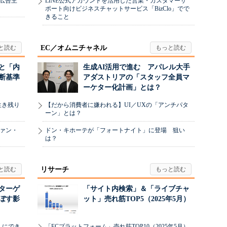
、広告主
LINE公式アカウントを活用した営業・カスタマーサ
ポート向けビジネスチャットサービス「BizClo」でで
きること
EC／オムニチャネル
と「内
生成AI活用で進む アパレル大手
断基準
アダストリアの「スタッフ全員マ
ーケター化計画」とは？
生き残り
【だから消費者に嫌われる】UI／UXの「アンチパタ
ーン」とは？
ヴァン・
ドン・キホーテが「フォートナイト」に登場 狙い
は？
リサーチ
リターゲ
「サイト内検索」＆「ライブチャ
ぼす影
ット」売れ筋TOP5（2025年5月）
」にでき
「ECプラットフォーム」売れ筋TOP10（2025年5月）