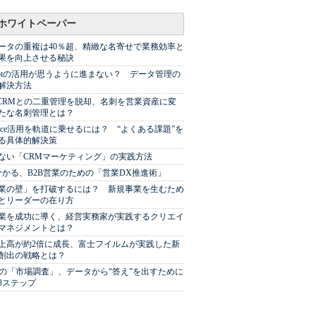
ホワイトペーパー
ータの重複は40％超、精緻な名寄せで業務効率と
果を向上させる秘訣
Spotの活用が思うように進まない？ データ管理の
解決方法
やCRMとの二重管理を脱却、名刺を営業資産に変
たな名刺管理とは？
sforce活用を軌道に乗せるには？ “よくある課題”を
る具体的解決策
ない「CRMマーケティング」の実践方法
分かる、B2B営業のための「営業DX推進術」
業の壁」を打破するには？ 新規事業を生むため
とリーダーの在り方
業を成功に導く、経営実務家が実践するクリエイ
マネジメントとは？
上高が約2倍に成長、富士フイルムが実践した新
創出の戦略とは？
代の「市場調査」、データから“答え”を出すために
3ステップ