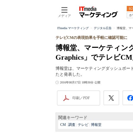
B2
ホ
メディア
ITmedia マーケティング
デジタル広告
博報堂、マーケ
テレビCMの表現効果を手軽に確認可能に
博報堂、マーケティングダ
Graphics」でテレ
博報堂は、マーケティングダッシュボード「Vis
たと発表した。
2016年08月17日 18時30分 公開
印刷／PDF
関連キーワード
CM
|
調査
|
テレビ
|
博報堂