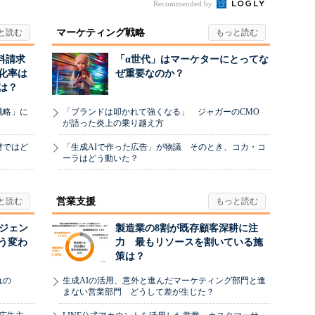
Recommended by
マーケティング戦略
料請求
「α世代」はマーケターにとってな
化率は
ぜ重要なのか？
は？
戦略」に
「ブランドは叩かれて強くなる」 ジャガーのCMO
が語った炎上の乗り越え方
材ではど
「生成AIで作った広告」が物議 そのとき、コカ・コ
ーラはどう動いた？
営業支援
ージェン
製造業の8割が既存顧客深耕に注
う変わ
力 最もリソースを割いている施
策は？
れの
生成AIの活用、意外と進んだマーケティング部門と進
まない営業部門 どうして差が生じた？