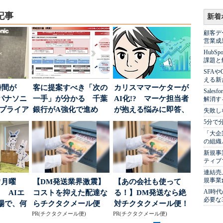
記事
新着
顧客デ
営業成
Hub
課題と
SFA
える新
時間が
客に提案すべき「次の
カリスママーケターが
Sale
パナソニ
一手」が分かる 千葉
AI化!? マーケ担当者
解消す
アプライア
銀行がA強化で進め
が抱える悩みに即答、
失敗し
o...
る“One to On...
実力は？
5分で
「大企
の組織
新規事
ティブ
連結売
規事業
“月曜
【DM発送業界激震】
【あの会社も使って
AI時
 AIエ
コストを抑えた配達な
る！】DM発送なら絶
必要な
場で、何
らチクタクメール便
対チクタクメール便！
PR(チクタクメール便)
PR(チクタクメール便)