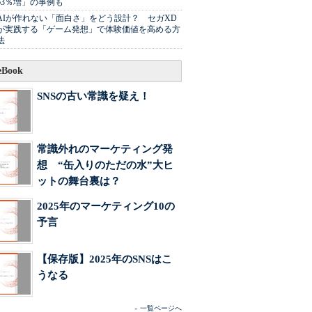
63％増」の事例も
AIが作れない「面白さ」をどう設計？ セガXD
が実践する「ゲーム発想」で体験価値を高める方
法
Book
SNSの古い常識を疑え！
常識外れのマーケティング発
想 “缶入りのただの水”大ヒ
ットの舞台裏は？
2025年のマーケティング10の
予言
【保存版】2025年のSNSはこ
うなる
»
一覧ページへ