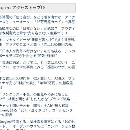
Experts アクセストップ10
富裕層の「使う喜び」をどう引き出すか ダイナ
ースとニューオータニ「18万円超カード」の真意
高級車なのに「目立たない」が武器？ アウディ
が木梨憲武と示す“売り込まない”顧客づくり
オニツカタイガーが“新宿ど真ん中”で描く世界戦
略 プラダやロエベと競う「売上1365億円の先」
「日本人が海外へ行けない」を打ち破る シンガ
ポール発LCCが仕掛ける“逆張り戦略”
「普通に満足」だけでは、もう選ばれない？ ユ
ニクロ、セコマの事例にみる「感動のツボ」の設
計
年会費16万5000円を「据え置いた」AMEX プラ
チナが売る"体験"の裏に「年500万円」の顧客選
別
「サングラス＝不良」の偏見を巧みに壊した
Zoff 社長が明かす“したたかな”ブランド戦略
チャット問い合わせ「98％」をAIが無人解決
Zoomが語る「安く・速くさばく」コールセンタ
ーの限界
Googleが指南する、AI検索を味方にする「10のヒ
ント」 オープンハウスでは「コンバージョン数