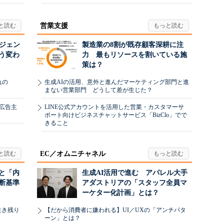
営業支援
ージェン
製造業の8割が既存顧客深耕に注
う変わ
力 最もリソースを割いている施
策は？
れの
生成AIの活用、意外と進んだマーケティング部門と進
まない営業部門 どうして差が生じた？
、広告主
LINE公式アカウントを活用した営業・カスタマーサ
ポート向けビジネスチャットサービス「BizClo」でで
きること
EC／オムニチャネル
と「内
生成AI活用で進む アパレル大手
断基準
アダストリアの「スタッフ全員マ
ーケター化計画」とは？
生き残り
【だから消費者に嫌われる】UI／UXの「アンチパタ
ーン」とは？