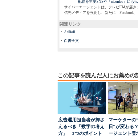
配信を主要SNSや「niconico」にも
サイバーエージェントは、テレビCMが届きにく
信先メディアを強化し、新たに「Facebook」「Twi
関連リンク
AdRoll
白書全文
この記事を読んだ人にお薦めの
広告運用担当者が押さ
マーケターの
えるべき「数字の考え
日”が変わる？
方」 3つのポイント
ージェント登