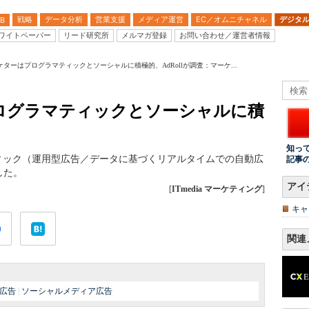
戦略
データ分析
営業支援
メディア運営
EC／オムニチャネル
デジタ
B
ワイトペーパー
リード研究所
メルマガ登録
お問い合わせ／運営者情報
ターはプログラマティックとソーシャルに積極的、AdRollが調査：マーケ...
ログラマティックとソーシャルに積
知っ
マティック（運用型広告／データに基づくリアルタイムでの自動広
記事
した。
アイ
[
ITmedia マーケティング
]
キャ
関連
広告
|
ソーシャルメディア広告