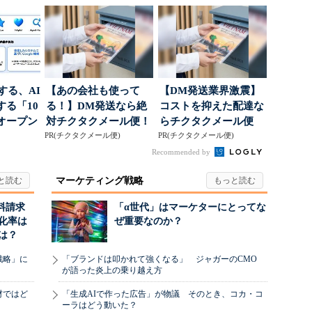
に残された打ち...
高めるAI活用、ポ...
南する、AI
【あの会社も使って
【DM発送業界激震】
る「10
る！】DM発送なら絶
コストを抑えた配達な
オープン
対チクタクメール便！
らチクタクメール便
PR(チクタクメール便)
PR(チクタクメール便)
Recommended by
マーケティング戦略
料請求
「α世代」はマーケターにとってな
化率は
ぜ重要なのか？
は？
戦略」に
「ブランドは叩かれて強くなる」 ジャガーのCMO
が語った炎上の乗り越え方
材ではど
「生成AIで作った広告」が物議 そのとき、コカ・コ
ーラはどう動いた？