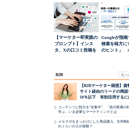
とは
が起きるか
【マーケター即実践の
Googleが指
プロンプト】インス
検索を味方にす
タ、Xの口コミ投稿を
のヒント」 
分析→戦略立案に生か
ハウスでは...
す...
B2B
【B2Bマーケター困惑】資
サイト経由のリードの商談
10％以下 有効活用するに
コンテンツに戦力を“全集中” 「徳川家康の
学ぶ、いま必要なマーケティングとは
メルマガをきっかけにした商品購入、B2B商
れくらいの人が経験？