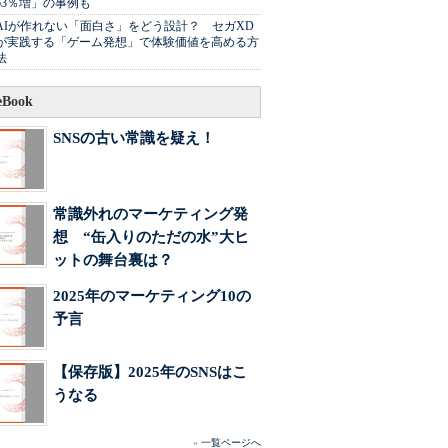
63％増」の事例も
AIが作れない「面白さ」をどう設計？ セガXD
が実践する「ゲーム発想」で体験価値を高める方
法
Book
SNSの古い常識を疑え！
常識外れのマーケティング発
想 “缶入りのただの水”大ヒ
ットの舞台裏は？
2025年のマーケティング10の
予言
【保存版】2025年のSNSはこ
うなる
»
一覧ページへ