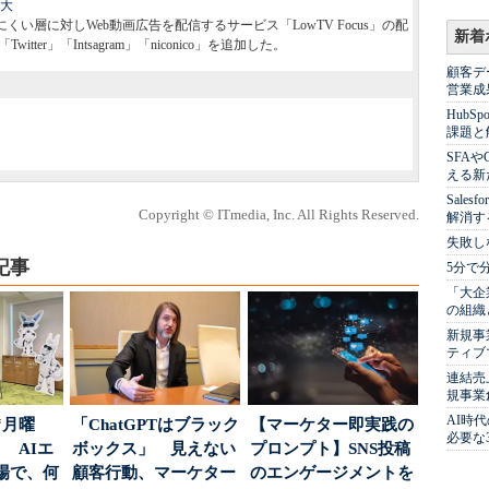
拡大
い層に対しWeb動画広告を配信するサービス「LowTV Focus」の配
新着
tter」「Intsagram」「niconico」を追加した。
顧客デ
営業成
Hub
課題と
SFA
える新
Sale
Copyright © ITmedia, Inc. All Rights Reserved.
解消す
失敗し
記事
5分で
「大企
の組織
新規事
ティブ
連結売
規事業
AI時
“月曜
「ChatGPTはブラック
【マーケター即実践の
必要な
 AIエ
ボックス」 見えない
プロンプト】SNS投稿
場で、何
顧客行動、マーケター
のエンゲージメントを