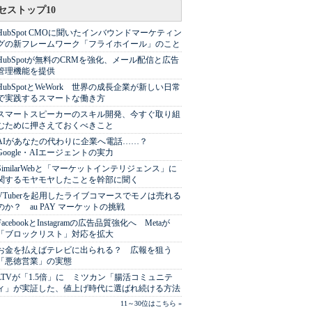
セストップ10
HubSpot CMOに聞いたインバウンドマーケティン
グの新フレームワーク「フライホイール」のこと
HubSpotが無料のCRMを強化、メール配信と広告
管理機能を提供
HubSpotとWeWork 世界の成長企業が新しい日常
で実践するスマートな働き方
スマートスピーカーのスキル開発、今すぐ取り組
むために押さえておくべきこと
AIがあなたの代わりに企業へ電話……？
Google・AIエージェントの実力
SimilarWebと「マーケットインテリジェンス」に
関するモヤモヤしたことを幹部に聞く
VTuberを起用したライブコマースでモノは売れる
のか？ au PAY マーケットの挑戦
FacebookとInstagramの広告品質強化へ Metaが
「ブロックリスト」対応を拡大
お金を払えばテレビに出られる？ 広報を狙う
「悪徳営業」の実態
LTVが「1.5倍」に ミツカン「腸活コミュニテ
ィ」が実証した、値上げ時代に選ばれ続ける方法
11～30位はこちら »