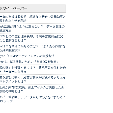
ホワイトペーパー
ータの重複は40％超、精緻な名寄せで業務効率と
果を向上させる秘訣
Spotの活用が思うように進まない？ データ管理の
解決方法
やCRMとの二重管理を脱却、名刺を営業資産に変
たな名刺管理とは？
sforce活用を軌道に乗せるには？ “よくある課題”を
る具体的解決策
ない「CRMマーケティング」の実践方法
分かる、B2B営業のための「営業DX推進術」
業の壁」を打破するには？ 新規事業を生むため
とリーダーの在り方
業を成功に導く、経営実務家が実践するクリエイ
マネジメントとは？
上高が約2倍に成長、富士フイルムが実践した新
創出の戦略とは？
代の「市場調査」、データから“答え”を出すために
3ステップ