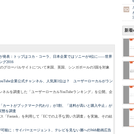
新着e
が発表：トップはコカ・コーラ、日本企業ではソニーが4位に――世界
グ2016
のグローバルサイトについて米国、英国、シンガポールの3国を対象
ouTube企業公式チャンネル、人気第1位は？ ユーザーローカルがラン
ャンネルを調査した「ユーザーローカルYouTubeランキング」を公開。企
「カートがブックマーク代わり」が3割、「送料が高いと購入中止」が
実態を調査
「Fastask」を利用して「ECでの上手な買い方調査」を実施。その結
チが可能に：サイバーエージェント、テレビを見ない層へのWeb動画広告