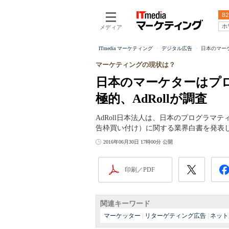
B2
ホ
メディア
ITmedia マーケティング
デジタル広告
日本のマーケ
マーケティングの現状は？
日本のマーケターはプ
極的、AdRollが調査
AdRoll日本法人は、日本のプログラ
告枠買い付け）に関する業界白書を発表
2016年06月30日 17時00分 公開
印刷／PDF
関連キーワード
マーケッター
|
リターゲティング広告
|
ネット