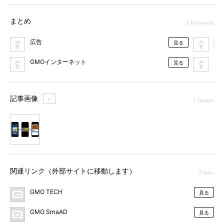
まとめ
5 Keywords
広告
動
見る
GMOインターネット
広
見る
記事画像
＋
1 Images
1
関連リンク（外部サイトに移動します）
2 links
GMO TECH
見る
GMO SmaAD
見る