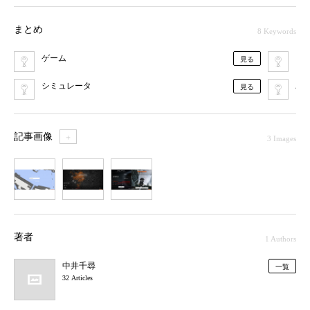
まとめ
8 Keywords
ゲーム
キ
見る
シミュレータ
パ
見る
記事画像
＋
3 Images
1
2
3
著者
1 Authors
中井千尋
一覧
32 Articles