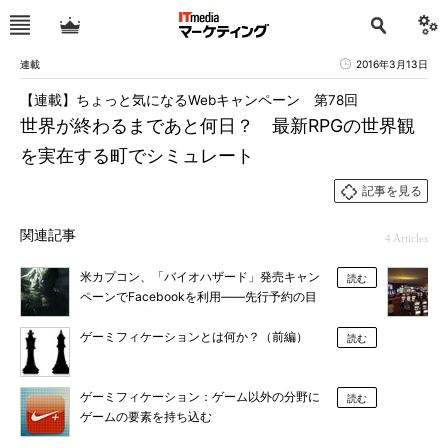
連載
2016年3月13日
【連載】ちょっと気になるWebキャンペーン 第78回
世界が終わるまであと何日？ 最新RPGの世界観
を実在する町でシミュレート
記事を見る
関連記事
4 Articles
米カプコン、「バイオハザード」発売キャン
読む
ペーンでFacebookを利用――先行予約の目
標数値50％増を達成
ゲーミフィケーションとは何か？（前編）
読む
ゲーミフィケーション：ゲーム以外の分野に
読む
ゲームの要素を持ち込む