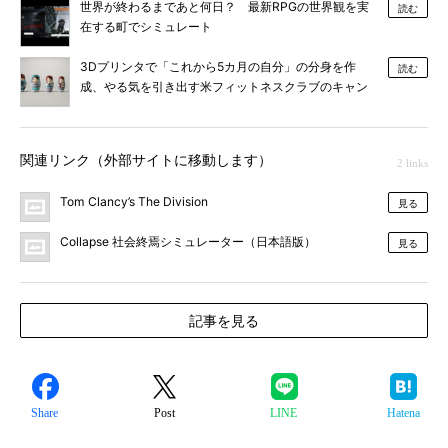
世界が終わるまであと何日？ 最新RPGの世界観を実
読む
在する町でシミュレート
3Dプリンタで「これから5カ月の自分」の分身を作
読む
成、やる気を引き出す米フィットネスクラブのキャン
ペーン
関連リンク（外部サイトに移動します）
2 links
Tom Clancy’s The Division
見る
Collapse 社会終焉シミュレーター（日本語版）
見る
記事を見る
Share
Post
LINE
Hatena