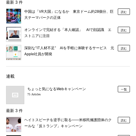
最新 3 件
中国は「VR大国」になるか 東京ドーム約28個分、巨
読む
大テーマパークの正体
オンラインで完結する「本人確認」 AIで顔認識 エ
読む
ストニアに注目
深刻な“IT人材不足” AIを手軽に体験するサービス 元
読む
Apple社員が開発
連載
ちょっと気になるWebキャンペーン
一覧
75 Articles
最新 3 件
ヘイトスピーチを逆手に取る――米移民擁護団体のク
読む
ールな「反トランプ」キャンペーン