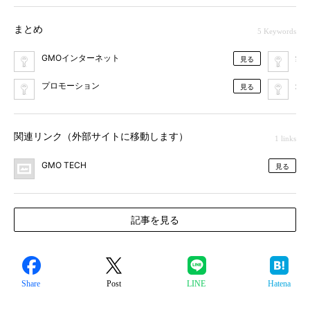
まとめ
5 Keywords
GMOインターネット
集
見る
プロモーション
最
見る
関連リンク（外部サイトに移動します）
1 links
GMO TECH
見る
記事を見る
Share
Post
LINE
Hatena