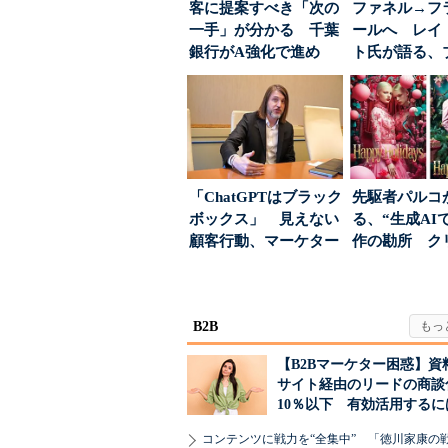
客に提案すべき「次の
ファネル→フ
一手」が分かる 千葉
ールへ レイ
銀行がA強化で進め
ト氏が語る、
る“One to On...
が「信頼」を
め...
「ChatGPTはブラック
先駆者パルコ
ボックス」 見えない
る、“生成AI
顧客行動、マーケター
作の勘所 ク
に残された打ち...
ーに残る「重
割...
B2B
【B2Bマーケター困惑】資
サイト経由のリードの商談
10％以下 有効活用するに
コンテンツに戦力を“全集中” 「徳川家康の