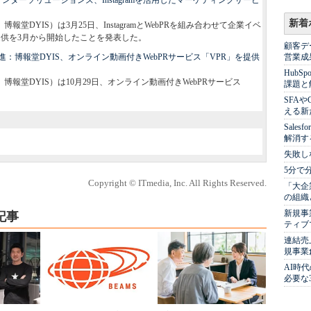
ターソリューションズ、Instagramを活用したマーケティングサービ
新着
DYIS）は3月25日、InstagramとWebPRを組み合わせて企業イベ
提供を3月から開始したことを発表した。
顧客デ
：博報堂DYIS、オンライン動画付きWebPRサービス「VPR」を提供
営業成
Hub
報堂DYIS）は10月29日、オンライン動画付きWebPRサービス
課題と
SFA
える新
Sale
解消す
失敗し
5分で
Copyright © ITmedia, Inc. All Rights Reserved.
「大企
の組織
新規事
記事
ティブ
連結売
規事業
AI時
必要な