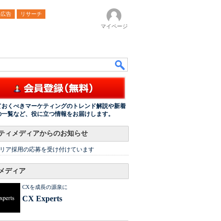
ル広告
リサーチ
マイページ
ておくべきマーケティングのトレンド解説や新着
の一覧など、役に立つ情報をお届けします。
ティメディアからのお知らせ
リア採用の応募を受け付けています
メディア
CXを成長の源泉に
CX Experts