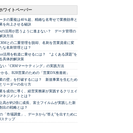
ホワイトペーパー
ータの重複は40％超、精緻な名寄せで業務効率と
果を向上させる秘訣
Spotの活用が思うように進まない？ データ管理の
解決方法
やCRMとの二重管理を脱却、名刺を営業資産に変
たな名刺管理とは？
sforce活用を軌道に乗せるには？ “よくある課題”を
る具体的解決策
ない「CRMマーケティング」の実践方法
分かる、B2B営業のための「営業DX推進術」
業の壁」を打破するには？ 新規事業を生むため
とリーダーの在り方
業を成功に導く、経営実務家が実践するクリエイ
マネジメントとは？
上高が約2倍に成長、富士フイルムが実践した新
創出の戦略とは？
代の「市場調査」、データから“答え”を出すために
3ステップ