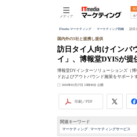
B2
ホ
メディア
ITmedia マーケティング
マーケティング戦略
訪日
国内外の5社と提携し提供
訪日タイ人向けインバ
イ」、博報堂DYISが提
博報堂DYインターソリューションズ（博報
ドおよびアウトバウンド施策をサポート
2016年01月27日 15時40分 公開
印刷／PDF
関連キーワード
マーケティング
|
マーケティングサービス