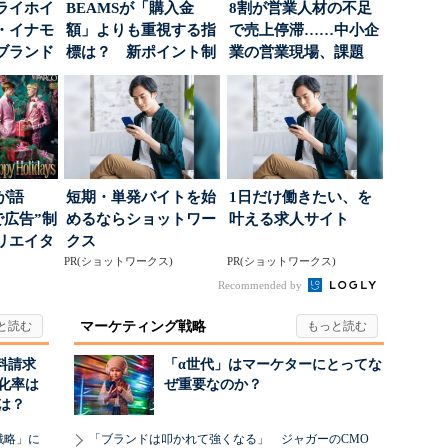
ライホイ
BEAMSが「購入金
8割が営業人材の不足
・イナモ
額」よりも重視する指
で売上停滞……中小企
ブランド
標は？ 新ポイント制
業の営業現場、課題
得るた
度の狙い
は？
が語
短期・単発バイトを始
1日だけ働きたい、を
で広告”制
めるならショットワー
叶える求人サイト
リエイタ
クス
要な役
PR(ショットワークス)
PR(ショットワークス)
Recommended by
マーケティング戦略
料請求
「α世代」はマーケターにとってな
化率は
ぜ重要なのか？
は？
戦略」に
「ブランドは叩かれて強くなる」 ジャガーのCMO