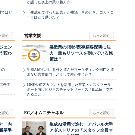
が語った炎上の乗り越え方
材ではど
「生成AIで作った広告」が物議 そのとき、コカ・コ
ーラはどう動いた？
営業支援
ージェン
製造業の8割が既存顧客深耕に注
う変わ
力 最もリソースを割いている施
策は？
れの
生成AIの活用、意外と進んだマーケティング部門と進
まない営業部門 どうして差が生じた？
、広告主
LINE公式アカウントを活用した営業・カスタマーサ
ポート向けビジネスチャットサービス「BizClo」でで
きること
EC／オムニチャネル
と「内
生成AI活用で進む アパレル大手
断基準
アダストリアの「スタッフ全員マ