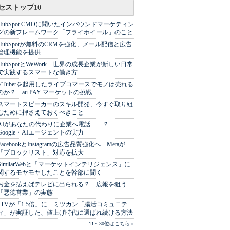
セストップ10
HubSpot CMOに聞いたインバウンドマーケティン
グの新フレームワーク「フライホイール」のこと
HubSpotが無料のCRMを強化、メール配信と広告
管理機能を提供
HubSpotとWeWork 世界の成長企業が新しい日常
で実践するスマートな働き方
VTuberを起用したライブコマースでモノは売れる
のか？ au PAY マーケットの挑戦
スマートスピーカーのスキル開発、今すぐ取り組
むために押さえておくべきこと
AIがあなたの代わりに企業へ電話……？
Google・AIエージェントの実力
FacebookとInstagramの広告品質強化へ Metaが
「ブロックリスト」対応を拡大
SimilarWebと「マーケットインテリジェンス」に
関するモヤモヤしたことを幹部に聞く
お金を払えばテレビに出られる？ 広報を狙う
「悪徳営業」の実態
LTVが「1.5倍」に ミツカン「腸活コミュニテ
ィ」が実証した、値上げ時代に選ばれ続ける方法
11～30位はこちら »