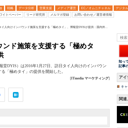
戦略
データ分析
営業支援
メディア運営
EC／オムニチャネル
デジタ
B
ワイトペーパー
リード研究所
メルマガ登録
お問い合わせ／運営者情報
タイ人向けインバウンド施策を支援する「極めタイ」、博報堂DYISが提供：国内外...
ウンド施策を支援する「極めタ
供
知っ
堂DYIS）は2016年1月27日、訪日タイ人向けのインバウン
記事
する「極めタイ」の提供を開始した。
アイ
[
ITmedia マーケティング
]
キャ
関連