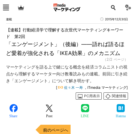
連載
2015年12月30日
【連載】行動経済学で理解する次世代マーケティングキーワー
ド 第2回
「エンゲージメント」（後編）――語れば語るほ
ど愛着が強化される「IKEA効果」のメカニズム
（2/2 ページ）
マーケティングを語る上で鍵になる概念を経済コラムニストの視
点から理解するマーケター向け教養読みもの連載。前回に引き続
き「エンゲージメント」について解き明かす。
[
佐々木 一寿
，ITmedia マーケティング]
PC用表示
関連情報
Share
Post
LINE
Hatena
前のページへ