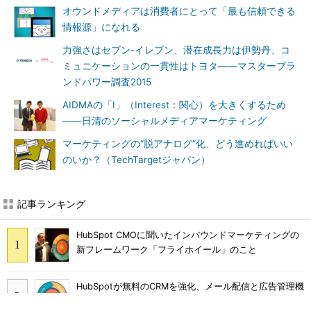
オウンドメディアは消費者にとって「最も信頼できる
情報源」になれる
力強さはセブン-イレブン、潜在成長力は伊勢丹、コ
ミュニケーションの一貫性はトヨタ――マスターブラ
ンドパワー調査2015
AIDMAの「I」（Interest：関心）を大きくするため
――日清のソーシャルメディアマーケティング
マーケティングの“脱アナログ”化、どう進めればいい
のいか？（TechTargetジャパン）
記事ランキング
HubSpot CMOに聞いたインバウンドマーケティングの
新フレームワーク「フライホイール」のこと
HubSpotが無料のCRMを強化、メール配信と広告管理機
能を提供