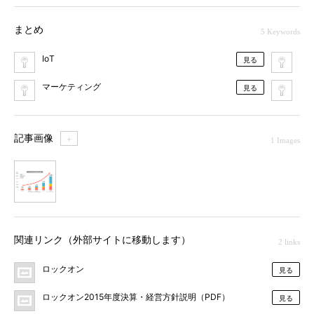
まとめ
5 Keywords
IoT
ロ
見る
マーケティング
ビ
見る
記事画像
＋
1 Images
1
関連リンク（外部サイトに移動します）
2 links
ロックオン
見る
ロックオン2015年度決算・経営方針説明（PDF）
見る