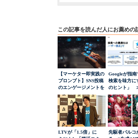
この記事を読んだ人にお薦めの
【マーケター即実践の
Googleが指
プロンプト】SNS投稿
検索を味方にす
のエンゲージメントを
のヒント」 
高めるAI活用、ポ...
ハウスでは...
LTVが「1.5倍」に
先駆者パルコ