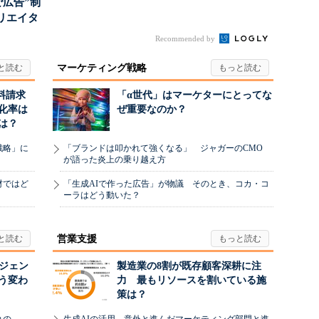
で広告”制
リエイタ
要な役
Recommended by
マーケティング戦略
料請求
「α世代」はマーケターにとってな
化率は
ぜ重要なのか？
は？
戦略」に
「ブランドは叩かれて強くなる」 ジャガーのCMO
が語った炎上の乗り越え方
材ではど
「生成AIで作った広告」が物議 そのとき、コカ・コ
ーラはどう動いた？
営業支援
ージェン
製造業の8割が既存顧客深耕に注
う変わ
力 最もリソースを割いている施
策は？