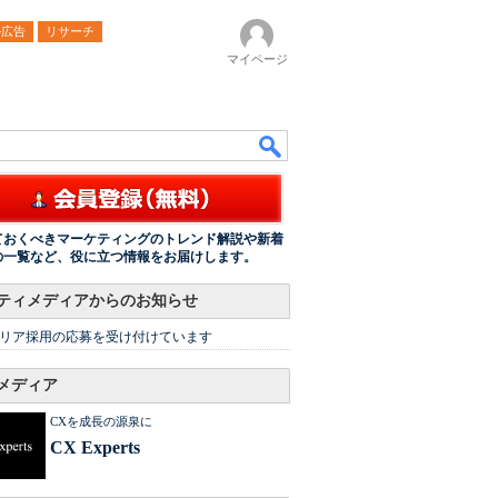
ル広告
リサーチ
マイページ
ておくべきマーケティングのトレンド解説や新着
の一覧など、役に立つ情報をお届けします。
ティメディアからのお知らせ
リア採用の応募を受け付けています
メディア
CXを成長の源泉に
CX Experts