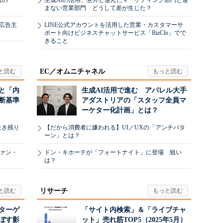
れの
生成AIの活用、意外と進んだマーケティング部門と進
まない営業部門 どうして差が生じた？
、広告主
LINE公式アカウントを活用した営業・カスタマーサ
ポート向けビジネスチャットサービス「BizClo」でで
きること
EC／オムニチャネル
と「内
生成AI活用で進む アパレル大手
断基準
アダストリアの「スタッフ全員マ
ーケター化計画」とは？
生き残り
【だから消費者に嫌われる】UI／UXの「アンチパタ
ーン」とは？
ヴァン・
ドン・キホーテが「フォートナイト」に登場 狙い
は？
リサーチ
リターゲ
「サイト内検索」＆「ライブチャ
ぼす影
ット」売れ筋TOP5（2025年5月）