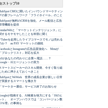
セストップ10
HubSpot CMOに聞いたインバウンドマーケティン
グの新フレームワーク「フライホイール」のこと
HubSpotが無料のCRMを強化、メール配信と広告
管理機能を提供
SimilarWebと「マーケットインテリジェンス」に
関するモヤモヤしたことを幹部に聞く
VTuberを起用したライブコマースでモノは売れる
のか？ au PAY マーケットの挑戦
FacebookとInstagramの広告品質強化へ Metaが
「ブロックリスト」対応を拡大
AIがあなたの代わりに企業へ電話……？
Google・AIエージェントの実力
スマートスピーカーのスキル開発、今すぐ取り組
むために押さえておくべきこと
HubSpotとWeWork 世界の成長企業が新しい日常
で実践するスマートな働き方
「マーケター通信」サービス終了のお知らせ
Googleが指南する、AI検索を味方にする「10のヒ
ント」 オープンハウスでは「コンバージョン数
63％増」の事例も