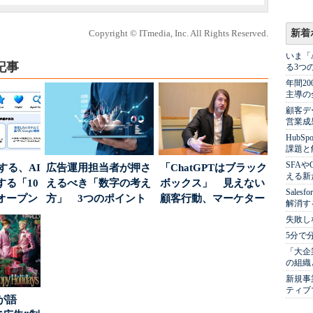
Copyright © ITmedia, Inc. All Rights Reserved.
新着
いま「
記事
る3つ
年間2
主導の
顧客デ
営業成
Hub
課題と
SFA
南する、AI
広告運用担当者が押さ
「ChatGPTはブラック
える新
る「10
えるべき「数字の考え
ボックス」 見えない
Sale
オープン
方」 3つのポイント
顧客行動、マーケター
解消す
とは
に残された打ち...
失敗し
5分で
「大企
の組織
新規事
ティブ
が語