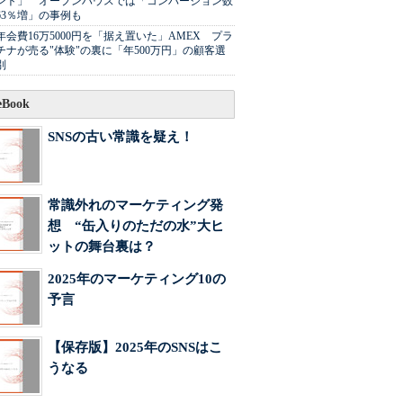
ント」 オープンハウスでは「コンバージョン数
63％増」の事例も
年会費16万5000円を「据え置いた」AMEX プラ
チナが売る"体験"の裏に「年500万円」の顧客選
別
Book
SNSの古い常識を疑え！
常識外れのマーケティング発
想 “缶入りのただの水”大ヒ
ットの舞台裏は？
2025年のマーケティング10の
予言
【保存版】2025年のSNSはこ
うなる