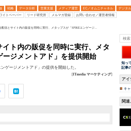
戦略
データ分析
営業支援
メディア運営
EC／オムニチャネル
デジタ
B
ワイトペーパー
リード研究所
メルマガ登録
お問い合わせ／運営者情報
配信とサイト内の販促を同時に実行、メタップスが「SPIKEエンゲージ...
サイト内の販促を同時に実行、メタ
ンゲージメントアド」を提供開始
知っ
IKEエンゲージメントアド」の提供を開始した。
記事
[
ITmedia マーケティング
]
アイ
キャ
関連