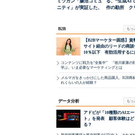
ミツカン「腸活コミュ
る、“生成AI
ニティ」が実証した、
作の勘所 ク
値上げ時代に選ば...
ーに残る「重
割...
B2B
【B2Bマーケター困惑】資
サイト経由のリードの商談
10％以下 有効活用するに
コンテンツに戦力を“全集中” 「徳川家康の
学ぶ、いま必要なマーケティングとは
メルマガをきっかけにした商品購入、B2B商
れくらいの人が経験？
データ分析
アドビが「10種類のAIエ
ト」を発表 顧客体験はど
る？