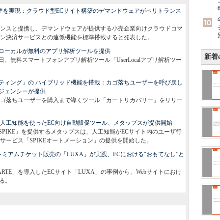
ィ水準を実現：クラウド型ECサイト構築のデマンドウェアがベリトランス
リトランスと提携し、デマンドウェアが提供する小売企業向けクラウドコマ
ン決済サービスとの連係機能を標準搭載すると発表した。
ローカルが無料のアプリ解析ツールを提供
新着e
6日、無料スマートフォンアプリ解析ツール「UserLocalアプリ解析ツー
ティング」の ハイブリッド機能を搭載：カゴ落ちユーザーを呼び戻し
ジェンシーが提供
日、カゴ落ちユーザーを購入まで導くツール「カートリカバリー」をリリー
：人工知能を使ったEC向け自動販促ツール、メタップスが提供開始
PIKE」を提供するメタップスは、人工知能がECサイト内のユーザ行
サービス「SPIKEオートメーション」の提供を開始した。
レミアムチケット販売の「LUXA」が実践、ECにおける“おもてなし”と
RTE」を導入したECサイト「LUXA」の事例から、Webサイトにおけ
る。