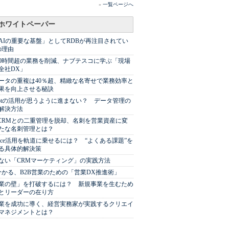
»
一覧ページへ
ホワイトペーパー
AIの重要な基盤」としてRDBが再注目されてい
の理由
00時間超の業務を削減、ナブテスコに学ぶ「現場
全社DX」
ータの重複は40％超、精緻な名寄せで業務効率と
果を向上させる秘訣
Spotの活用が思うように進まない？ データ管理の
解決方法
やCRMとの二重管理を脱却、名刺を営業資産に変
たな名刺管理とは？
sforce活用を軌道に乗せるには？ “よくある課題”を
る具体的解決策
ない「CRMマーケティング」の実践方法
分かる、B2B営業のための「営業DX推進術」
業の壁」を打破するには？ 新規事業を生むため
とリーダーの在り方
業を成功に導く、経営実務家が実践するクリエイ
マネジメントとは？