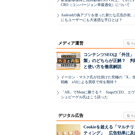
新規顧客獲得と既存顧客のLTV向上、それぞ
CRO（コンバージョン率最適化）について
Androidの偽アプリを使った新たな広告詐欺
にもユーザーにも大迷惑な手口とは？
メディア運営
コンテンツSEOは「外注」
製」のどちらが正解？ 判
と使い方を徹底解説
イーロン・マスク氏が仕掛けた究極の「X」
戦略 xAIによる買収で何を期待？
「AR」でMetaに勝てる？ SnapのCEO、エ
シュピーゲル氏はこう語った
デジタル広告
Cookieを超える「マルチ
ティング」 広告効果に及