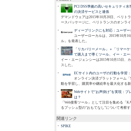
PCI DSS準拠の高いセキュリテ
の決済サービスと連係
デマンドウェアは2015年10月20日、ベ
ースパッケージに、ベリトランスのオンライ
ディープリンクにも対応：ユーザー
ユーザーローカルは、2015年10月1
ル」を発表した。
「リカバリーメール」＋「リマーケ
て購入まで導くツール、イー・エー
イー・エージェンシーは2015年10月15
スした。
ECサイト内のユーザの行動を学習
オンライン決済プラットフォーム「S
動を学習し、購買率や継続率を最大化する新
Webサイトで“お声掛け”を実現：プ
は？
「Web接客ツール」として注目を集める「KA
るプッシュ型の“おもてなし”について考察す
関連リンク
SPIKE