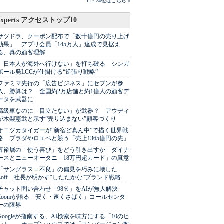
11～30位はこちら »
Experts アクセストップ10
サツドラ、クーポン配布で「数十億円の売り上げ
効果」 アプリ会員「145万人」達成で見据え
る、真の顧客理解
「日本人が海外へ行けない」を打ち破る シンガ
ポール発LCCが仕掛ける“逆張り戦略”
ファミマ先行の「広告ビジネス」にセブンが参
入、勝算は？ 全国約2万店舗と約1億人の顧客デ
ータを武器に
高級車なのに「目立たない」が武器？ アウディ
が木梨憲武と示す“売り込まない”顧客づくり
オニツカタイガーが“新宿ど真ん中”で描く世界戦
略 プラダやロエベと競う「売上1365億円の先」
富裕層の「使う喜び」をどう引き出すか ダイナ
ースとニューオータニ「18万円超カード」の真意
「サングラス＝不良」の偏見を巧みに壊した
Zoff 社長が明かす“したたかな”ブランド戦略
チャット問い合わせ「98％」をAIが無人解決
Zoomが語る「安く・速くさばく」コールセンタ
ーの限界
Googleが指南する、AI検索を味方にする「10のヒ