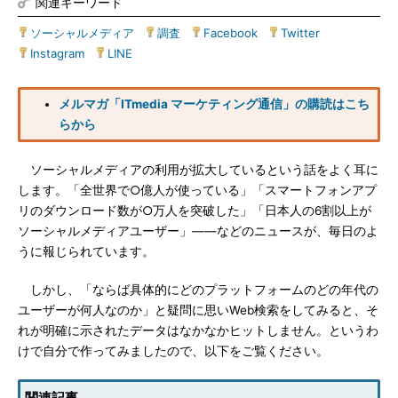
関連キーワード
ソーシャルメディア
|
調査
|
Facebook
|
Twitter
|
Instagram
|
LINE
メルマガ「ITmedia マーケティング通信」の購読はこち
らから
ソーシャルメディアの利用が拡大しているという話をよく耳に
します。「全世界で○億人が使っている」「スマートフォンアプ
リのダウンロード数が○万人を突破した」「日本人の6割以上が
ソーシャルメディアユーザー」――などのニュースが、毎日のよ
うに報じられています。
しかし、「ならば具体的にどのプラットフォームのどの年代の
ユーザーが何人なのか」と疑問に思いWeb検索をしてみると、そ
れが明確に示されたデータはなかなかヒットしません。というわ
けで自分で作ってみましたので、以下をご覧ください。
関連記事