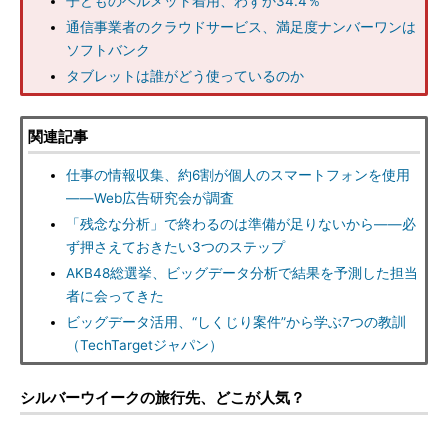
子どものヘルメット着用、わずか34.4％
通信事業者のクラウドサービス、満足度ナンバーワンは
ソフトバンク
タブレットは誰がどう使っているのか
関連記事
仕事の情報収集、約6割が個人のスマートフォンを使用
――Web広告研究会が調査
「残念な分析」で終わるのは準備が足りないから――必
ず押さえておきたい3つのステップ
AKB48総選挙、ビッグデータ分析で結果を予測した担当
者に会ってきた
ビッグデータ活用、“しくじり案件”から学ぶ7つの教訓
（TechTargetジャパン）
シルバーウイークの旅行先、どこが人気？