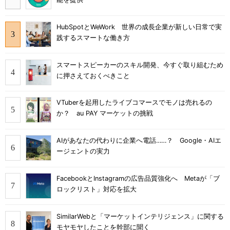
HubSpotとWeWork 世界の成長企業が新しい日常で実
践するスマートな働き方
スマートスピーカーのスキル開発、今すぐ取り組むため
に押さえておくべきこと
VTuberを起用したライブコマースでモノは売れるの
か？ au PAY マーケットの挑戦
AIがあなたの代わりに企業へ電話……？ Google・AIエ
ージェントの実力
FacebookとInstagramの広告品質強化へ Metaが「ブ
ロックリスト」対応を拡大
SimilarWebと「マーケットインテリジェンス」に関する
モヤモヤしたことを幹部に聞く