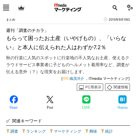
まとめ
2015年9月19日
週刊「調査のチカラ」
もらって困ったお土産（いやげもの）、「いらな
い」と本人に伝えられた人はわずか7.2％
秋の行楽に人気のスポットに行楽地の不人気なお土産、使えるク
ラウドサービス事業者に子どものヘルメット着用率など、調査が
伝える意外（？）な現実をお届けします。
[
織茂洋介
，ITmedia マーケティング]
PC用表示
関連情報
Share
Post
LINE
Hatena
関連キーワード
調査
|
ランキング
|
マーケティング
|
興味
|
統計