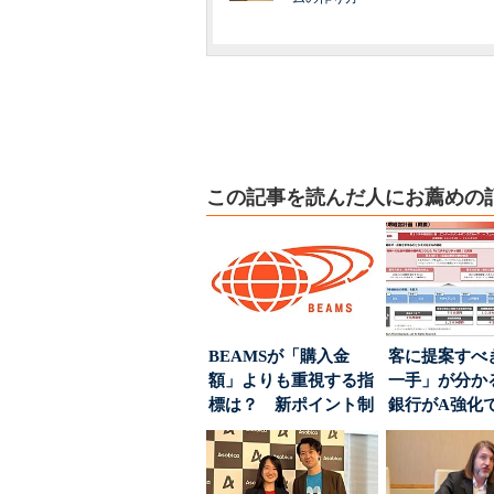
この記事を読んだ人にお薦めの
BEAMSが「購入金
客に提案すべ
額」よりも重視する指
一手」が分か
標は？ 新ポイント制
銀行がA強化
度の狙い
る“One to On..