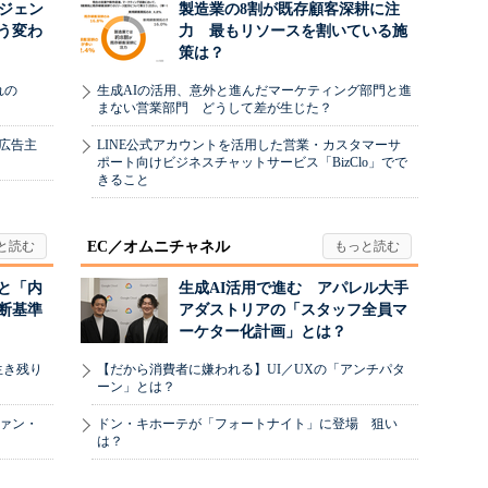
ージェン
製造業の8割が既存顧客深耕に注
う変わ
力 最もリソースを割いている施
策は？
れの
生成AIの活用、意外と進んだマーケティング部門と進
まない営業部門 どうして差が生じた？
、広告主
LINE公式アカウントを活用した営業・カスタマーサ
ポート向けビジネスチャットサービス「BizClo」でで
きること
EC／オムニチャネル
と「内
生成AI活用で進む アパレル大手
断基準
アダストリアの「スタッフ全員マ
ーケター化計画」とは？
生き残り
【だから消費者に嫌われる】UI／UXの「アンチパタ
ーン」とは？
ヴァン・
ドン・キホーテが「フォートナイト」に登場 狙い
は？