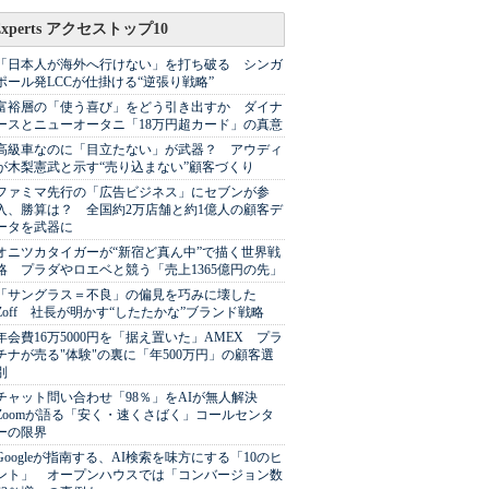
Experts アクセストップ10
「日本人が海外へ行けない」を打ち破る シンガ
ポール発LCCが仕掛ける“逆張り戦略”
富裕層の「使う喜び」をどう引き出すか ダイナ
ースとニューオータニ「18万円超カード」の真意
高級車なのに「目立たない」が武器？ アウディ
が木梨憲武と示す“売り込まない”顧客づくり
ファミマ先行の「広告ビジネス」にセブンが参
入、勝算は？ 全国約2万店舗と約1億人の顧客デ
ータを武器に
オニツカタイガーが“新宿ど真ん中”で描く世界戦
略 プラダやロエベと競う「売上1365億円の先」
「サングラス＝不良」の偏見を巧みに壊した
Zoff 社長が明かす“したたかな”ブランド戦略
年会費16万5000円を「据え置いた」AMEX プラ
チナが売る"体験"の裏に「年500万円」の顧客選
別
チャット問い合わせ「98％」をAIが無人解決
Zoomが語る「安く・速くさばく」コールセンタ
ーの限界
Googleが指南する、AI検索を味方にする「10のヒ
ント」 オープンハウスでは「コンバージョン数