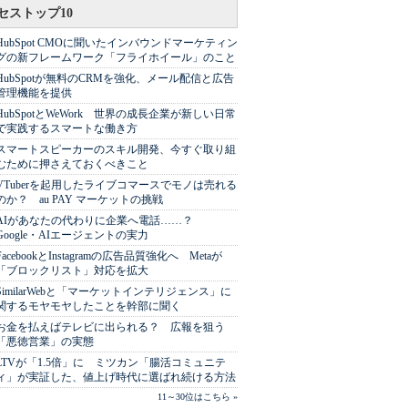
セストップ10
HubSpot CMOに聞いたインバウンドマーケティン
グの新フレームワーク「フライホイール」のこと
HubSpotが無料のCRMを強化、メール配信と広告
管理機能を提供
HubSpotとWeWork 世界の成長企業が新しい日常
で実践するスマートな働き方
スマートスピーカーのスキル開発、今すぐ取り組
むために押さえておくべきこと
VTuberを起用したライブコマースでモノは売れる
のか？ au PAY マーケットの挑戦
AIがあなたの代わりに企業へ電話……？
Google・AIエージェントの実力
FacebookとInstagramの広告品質強化へ Metaが
「ブロックリスト」対応を拡大
SimilarWebと「マーケットインテリジェンス」に
関するモヤモヤしたことを幹部に聞く
お金を払えばテレビに出られる？ 広報を狙う
「悪徳営業」の実態
LTVが「1.5倍」に ミツカン「腸活コミュニテ
ィ」が実証した、値上げ時代に選ばれ続ける方法
11～30位はこちら »