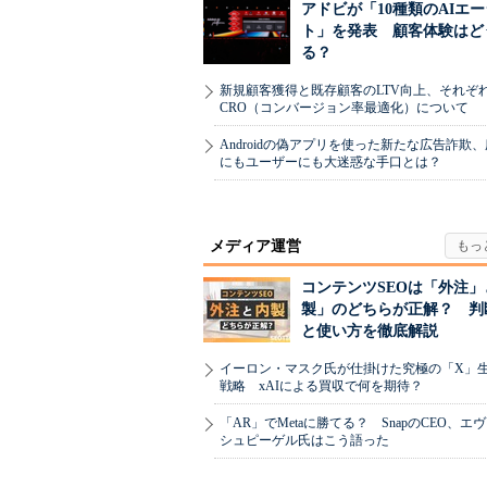
アドビが「10種類のAIエ
ト」を発表 顧客体験はど
る？
新規顧客獲得と既存顧客のLTV向上、それぞ
CRO（コンバージョン率最適化）について
Androidの偽アプリを使った新たな広告詐欺
にもユーザーにも大迷惑な手口とは？
メディア運営
コンテンツSEOは「外注」
製」のどちらが正解？ 判
と使い方を徹底解説
イーロン・マスク氏が仕掛けた究極の「X」
戦略 xAIによる買収で何を期待？
「AR」でMetaに勝てる？ SnapのCEO、エ
シュピーゲル氏はこう語った