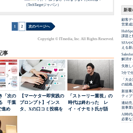
（TechTargetジャパン）
新着
顧客デ
営業成
1
|
2
次のページへ
Hub
課題と
Copyright © ITmedia, Inc. All Rights Reserved.
SFA
える新
記事
Sale
解消す
失敗し
5分で
「大企
の組織
新規事
き「次の
【マーケター即実践の
「ストーリー重視」の
ティブ
る 千葉
プロンプト】インス
時代は終わった レ
連結売
規事業
で進め
タ、Xの口コミ投稿を
イ・イナモト氏が語
AI時
.
分析→戦略立案に生か
る、信頼を軸にしたブ
必要な
す...
ラン...