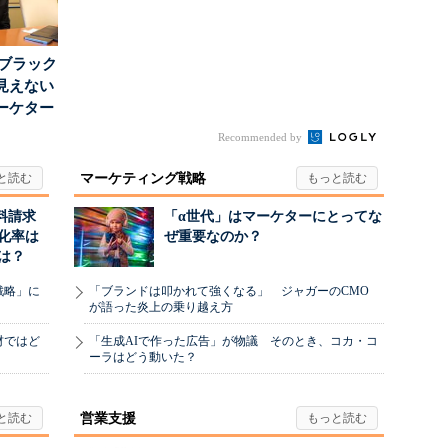
はブラック
見えない
ーケター
..
Recommended by
マーケティング戦略
料請求
「α世代」はマーケターにとってな
化率は
ぜ重要なのか？
は？
戦略」に
「ブランドは叩かれて強くなる」 ジャガーのCMO
が語った炎上の乗り越え方
材ではど
「生成AIで作った広告」が物議 そのとき、コカ・コ
ーラはどう動いた？
営業支援