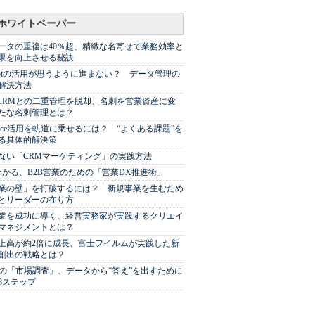
ホワイトペーパー
ータの重複は40％超、精緻な名寄せで業務効率と
果を向上させる秘訣
Spotの活用が思うように進まない？ データ管理の
解決方法
やCRMとの二重管理を脱却、名刺を営業資産に変
たな名刺管理とは？
sforce活用を軌道に乗せるには？ “よくある課題”を
る具体的解決策
ない「CRMマーケティング」の実践方法
分かる、B2B営業のための「営業DX推進術」
業の壁」を打破するには？ 新規事業を生むため
とリーダーの在り方
業を成功に導く、経営実務家が実践するクリエイ
マネジメントとは？
上高が約2倍に成長、富士フイルムが実践した新
創出の戦略とは？
代の「市場調査」、データから“答え”を出すために
3ステップ