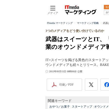
B2
ホ
メディア
ITmedia マーケティング
マーケティング戦略
武器
3つのメディアをどう使い分けているのか
武器はスイーツとIT、
業のオウンドメディア
IT×スイーツを掲げる異色のスタートア
ウンドメディアも続々とリリース。BAK
2015年09月15日 08時00分 公開
印刷／PDF
関連キーワード
おやつ／お菓子
|
スタートアップ
|
オウンドメ