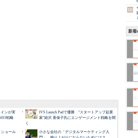
新着e
ラインが実
IVS Launch Padで優勝 “スタートアップ起業
EO戦略
家”経沢 香保子氏にエンゲージメント戦略を聞
く
」ショール
小さな会社の「デジタルマーケティング入
門」、独りよがりにならないためには？