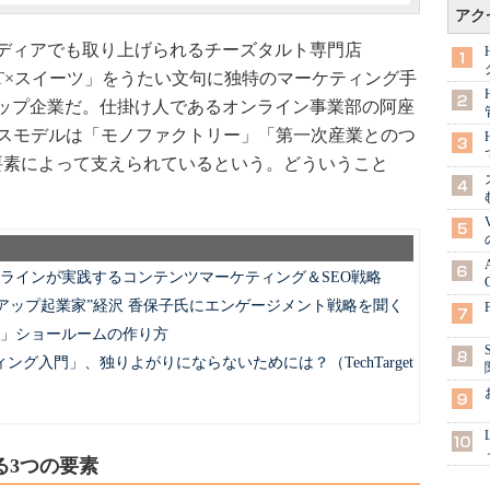
アク
ディアでも取り上げられるチーズタルト専門店
「IT×スイーツ」をうたい文句に独特のマーケティング手
ップ企業だ。仕掛け人であるオンライン事業部の阿座
ネスモデルは「モノファクトリー」「第一次産業とのつ
要素によって支えられているという。どういうこと
オンラインが実践するコンテンツマーケティング＆SEO戦略
“スタートアップ起業家”経沢 香保子氏にエンゲージメント戦略を聞く
流」ショールームの作り方
グ入門」、独りよがりにならないためには？（TechTarget
る3つの要素