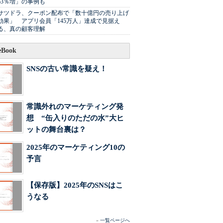
63％増」の事例も
サツドラ、クーポン配布で「数十億円の売り上げ
効果」 アプリ会員「145万人」達成で見据え
る、真の顧客理解
Book
SNSの古い常識を疑え！
常識外れのマーケティング発
想 “缶入りのただの水”大ヒ
ットの舞台裏は？
2025年のマーケティング10の
予言
【保存版】2025年のSNSはこ
うなる
»
一覧ページへ