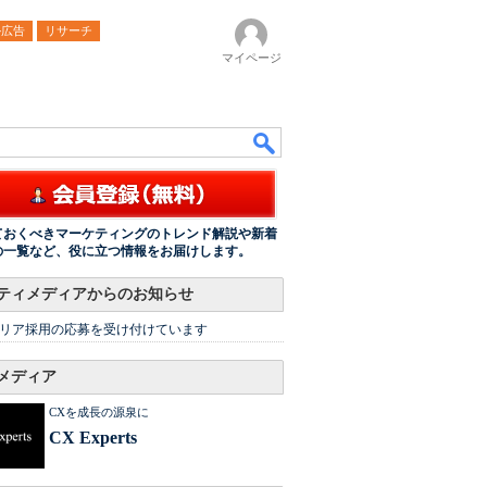
ル広告
リサーチ
マイページ
ておくべきマーケティングのトレンド解説や新着
の一覧など、役に立つ情報をお届けします。
ティメディアからのお知らせ
リア採用の応募を受け付けています
メディア
CXを成長の源泉に
CX Experts