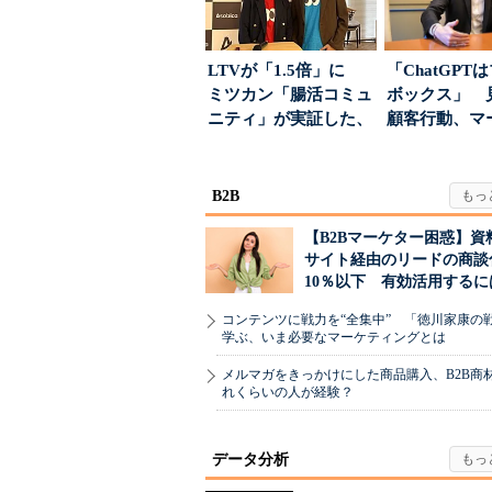
LTVが「1.5倍」に
「ChatGPT
ミツカン「腸活コミュ
ボックス」 
ニティ」が実証した、
顧客行動、マ
値上げ時代に選ば...
に残された打ち.
B2B
【B2Bマーケター困惑】資
サイト経由のリードの商談
10％以下 有効活用するに
コンテンツに戦力を“全集中” 「徳川家康の
学ぶ、いま必要なマーケティングとは
メルマガをきっかけにした商品購入、B2B商
れくらいの人が経験？
データ分析