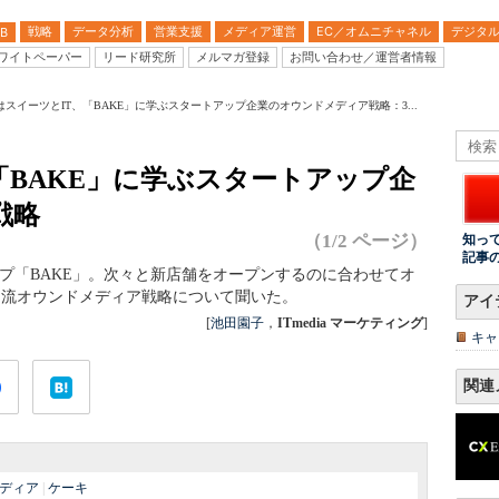
戦略
データ分析
営業支援
メディア運営
EC／オムニチャネル
デジタ
B
ワイトペーパー
リード研究所
メルマガ登録
お問い合わせ／運営者情報
はスイーツとIT、「BAKE」に学ぶスタートアップ企業のオウンドメディア戦略：3...
「BAKE」に学ぶスタートアップ企
戦略
（1/2 ページ）
知っ
記事
ップ「BAKE」。次々と新店舗をオープンするのに合わせてオ
E流オウンドメディア戦略について聞いた。
アイ
[
池田園子
，
ITmedia マーケティング
]
キャ
関連
ディア
|
ケーキ