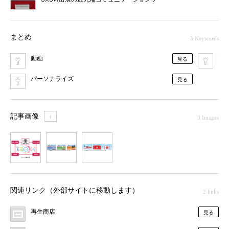
ルを体験してみた
まとめ
3 Keywords
動画
マ
見る
パーソナライズ
見る
記事画像
＋
3 Images
1
2
3
関連リンク（外部サイトに移動します）
2 links
再生商店
見る