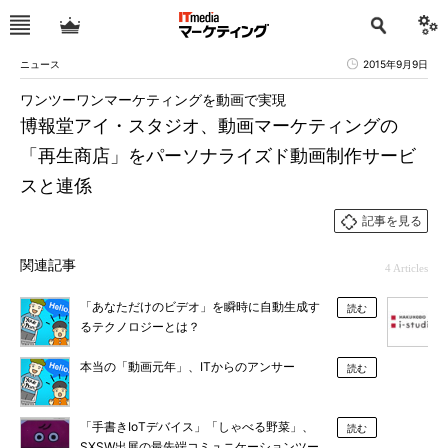
ニュース
2015年9月9日
ワンツーワンマーケティングを動画で実現
博報堂アイ・スタジオ、動画マーケティングの
「再生商店」をパーソナライズド動画制作サービ
スと連係
記事を見る
関連記事
4 Articles
「あなただけのビデオ」を瞬時に自動生成す
読む
るテクノロジーとは？
本当の「動画元年」、ITからのアンサー
読む
「手書きIoTデバイス」「しゃべる野菜」、
読む
SXSW出展の最先端コミュニケーションツー