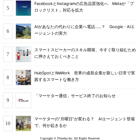
FacebookとInstagramの広告品質強化へ Metaが「ブ
ロックリスト」対応を拡大
AIがあなたの代わりに企業へ電話……？ Google・AIエ
ージェントの実力
スマートスピーカーのスキル開発、今すぐ取り組むため
に押さえておくべきこと
HubSpotとWeWork 世界の成長企業が新しい日常で実
践するスマートな働き方
「マーケター通信」サービス終了のお知らせ
マーケターの“月曜日”が変わる？ AIエージェント登場
で、何が起きるか
Copyright © ITmedia Inc. All Rights Reserved.