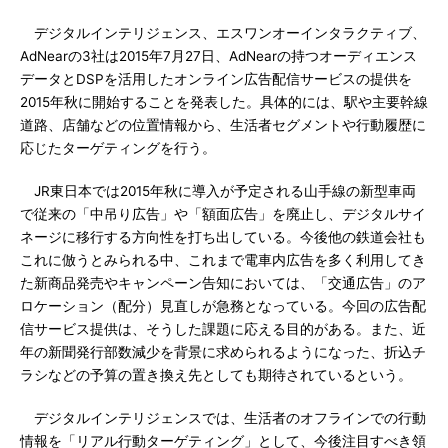
デジタルインテリジェンス、エスワンオーインタラクティブ、
AdNearの3社は2015年7月27日、AdNearの持つオーディエンス
データとDSPを活用したオンライン広告配信サービスの提供を
2015年秋に開始することを発表した。具体的には、駅や主要幹線
道路、店舗などの位置情報から、生活者セグメントや行動履歴に
応じたターゲティングを行う。
JR東日本では2015年秋に導入が予定される山手線の新型車両
で従来の「中吊り広告」や「額面広告」を廃止し、デジタルサイ
ネージに移行する方向性を打ち出している。今後他の鉄道会社も
これに倣うとみられる中、これまで電車内広告を多く利用してき
た新商品発売やキャンペーン告知においては、「交通広告」のア
ロケーション（配分）見直しが急務となっている。今回の広告配
信サービス提供は、そうした課題に応える目的がある。また、近
年の新聞発行部数減少を背景に求められるようになった、折込チ
ラシなどの予算の置き換え先としても期待されているという。
デジタルインテリジェンスでは、生活者のオフラインでの行動
情報を「リアル行動ターゲティング」として、今後注目すべき領