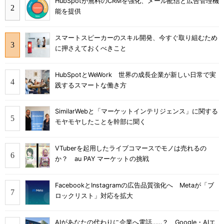
HubSpotが無料のCRMを強化、メール配信と広告管理機
能を提供
スマートスピーカーのスキル開発、今すぐ取り組むため
に押さえておくべきこと
HubSpotとWeWork 世界の成長企業が新しい日常で実
践するスマートな働き方
SimilarWebと「マーケットインテリジェンス」に関する
モヤモヤしたことを幹部に聞く
VTuberを起用したライブコマースでモノは売れるの
か？ au PAY マーケットの挑戦
FacebookとInstagramの広告品質強化へ Metaが「ブ
ロックリスト」対応を拡大
AIがあなたの代わりに企業へ電話……？ Google・AIエ