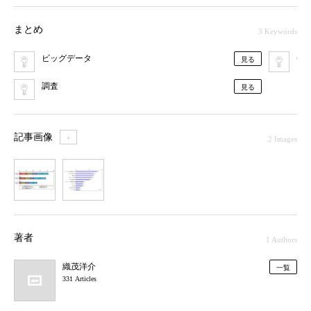
まとめ
3 Keywords
ビッグデータ
Gar
見る
調査
見る
記事画像
＋
2 Images
1
2
著者
1 Authors
織茂洋介
一覧
331 Articles