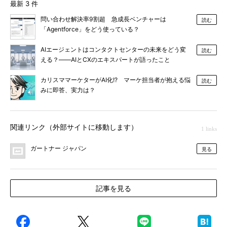
最新 3 件
問い合わせ解決率9割超 急成長ベンチャーは
読む
「Agentforce」をどう使っている？
AIエージェントはコンタクトセンターの未来をどう変
読む
える？――AIとCXのエキスパートが語ったこと
カリスママーケターがAI化!? マーケ担当者が抱える悩
読む
みに即答、実力は？
関連リンク（外部サイトに移動します）
1 links
ガートナー ジャパン
見る
記事を見る