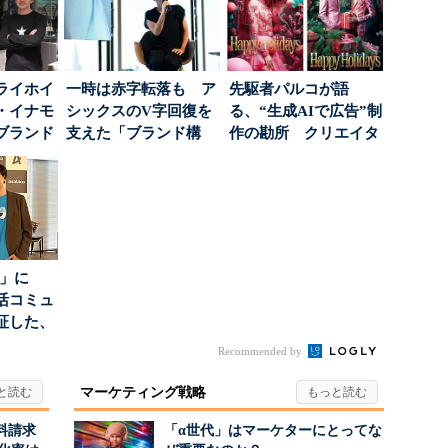
ライホイ
一時は赤字転落も ア
先駆者パルコが語
・イナモ
シックスのV字回復を
る、“生成AIで広告”制
ブランド
支えた「ブランド構
作の勘所 クリエイタ
得るた
築」の考え方
ーに残る「重要な役
割...
5倍」に
活コミュ
証した、
...
Recommended by
マーケティング戦略
料請求
「α世代」はマーケターにとってな