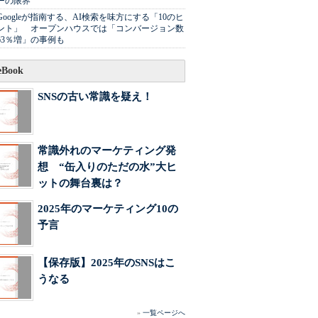
ーの限界
Googleが指南する、AI検索を味方にする「10のヒ
ント」 オープンハウスでは「コンバージョン数
63％増」の事例も
Book
SNSの古い常識を疑え！
常識外れのマーケティング発
想 “缶入りのただの水”大ヒ
ットの舞台裏は？
2025年のマーケティング10の
予言
【保存版】2025年のSNSはこ
うなる
»
一覧ページへ