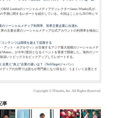
anson氏とO&M LondonのソーシャルメディアディレクターJames Whatley氏が、
5年の予測に関するレポートを紹介している。今回はここから2015年にマ
主要企業のソーシャルメディア利用率、世界主要企業に出遅れ
と世界の主要企業のソーシャルメディア公式アカウントの利用率を独自に
：ブランドコンテンツは国境を超えて拡散する
vy（ソーシャル・アット・オグルヴィ）が主催するアジア最大規模のソーシャルメデ
l Matters」が今年2度目となるイベントを香港で開催した。海外のソー
味深いトピックスをピックアップしてレポートする。
と“炎上”企業の違いは？（TechTargetジャパン）
メディアの分野では誰もが専門家になり得るが、うまくいく企業とそ
Copyright © ITmedia, Inc. All Rights Reserved.
記事