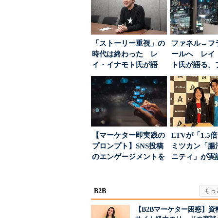
「ストーリー重視」の
ファネル→フ
時代は終わった レ
ールへ レイ
イ・イナモト氏が語
ト氏が語る、
る、信頼を軸にしたブ
が「信頼」を
ラン...
め...
【マーケター即実践の
LTVが「1.
プロンプト】SNS投稿
ミツカン「腸
のエンゲージメントを
ニティ」が実
高めるAI活用、ポ...
値上げ時代に選ば
B2B
【B2Bマーケター困惑】資