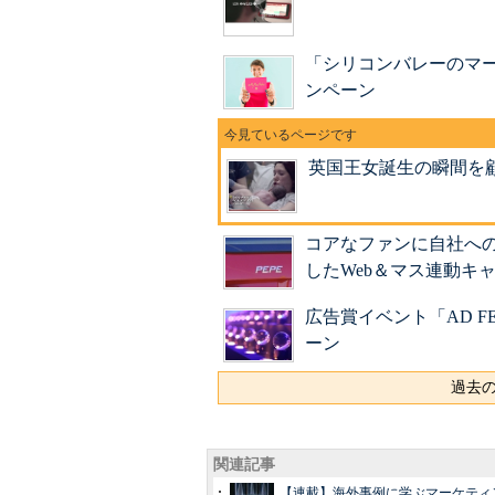
「シリコンバレーのマ
ンペーン
英国王女誕生の瞬間を
コアなファンに自社へ
したWeb＆マス連動キ
広告賞イベント「AD F
ーン
過去の
関連記事
【連載】海外事例に学ぶマーケティン