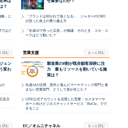
化率は
ぜ重要なのか？
は？
戦略」に
「ブランドは叩かれて強くなる」 ジャガーのCMO
が語った炎上の乗り越え方
材ではど
「生成AIで作った広告」が物議 そのとき、コカ・コ
ーラはどう動いた？
営業支援
ージェン
製造業の8割が既存顧客深耕に注
う変わ
力 最もリソースを割いている施
策は？
れの
生成AIの活用、意外と進んだマーケティング部門と進
まない営業部門 どうして差が生じた？
、広告主
LINE公式アカウントを活用した営業・カスタマーサ
ポート向けビジネスチャットサービス「BizClo」でで
きること
EC／オムニチャネル