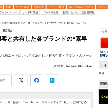
戦略
データ分析
営業支援
メディア運営
EC／オムニチャネル
デジタ
B
ワイトペーパー
リード研究所
メルマガ登録
お問い合わせ／運営者情報
王女誕生の瞬間を顧客と共有した各ブランドの“素早い仕事”：【連載】ちょっと...
 第59回
顧客と共有した各ブランドの“素早
知っ
の祝福ムードにいち早く反応した有名企業・ブランドのソーシ
記事
アイ
[
岡 徳之
，
Noriyuki Oka Tokyo
]
キャ
通知
関連
ter
|
出産
|
お祝い
|
YouTube
|
ソーシャルメディア
|
ちょっと気になる