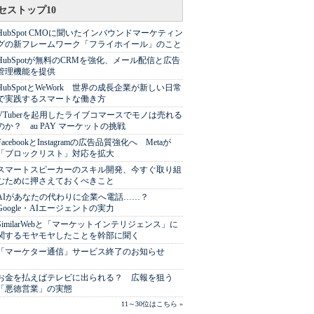
セストップ10
HubSpot CMOに聞いたインバウンドマーケティン
グの新フレームワーク「フライホイール」のこと
HubSpotが無料のCRMを強化、メール配信と広告
管理機能を提供
HubSpotとWeWork 世界の成長企業が新しい日常
で実践するスマートな働き方
VTuberを起用したライブコマースでモノは売れる
のか？ au PAY マーケットの挑戦
FacebookとInstagramの広告品質強化へ Metaが
「ブロックリスト」対応を拡大
スマートスピーカーのスキル開発、今すぐ取り組
むために押さえておくべきこと
AIがあなたの代わりに企業へ電話……？
Google・AIエージェントの実力
SimilarWebと「マーケットインテリジェンス」に
関するモヤモヤしたことを幹部に聞く
「マーケター通信」サービス終了のお知らせ
お金を払えばテレビに出られる？ 広報を狙う
「悪徳営業」の実態
11～30位はこちら »