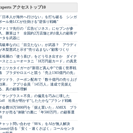
Experts アクセストップ10
「日本人が海外へ行けない」を打ち破る シンガ
ポール発LCCが仕掛ける“逆張り戦略”
ファミマ先行の「広告ビジネス」にセブンが参
入、勝算は？ 全国約2万店舗と約1億人の顧客デ
ータを武器に
高級車なのに「目立たない」が武器？ アウディ
が木梨憲武と示す“売り込まない”顧客づくり
富裕層の「使う喜び」をどう引き出すか ダイナ
ースとニューオータニ「18万円超カード」の真意
オニツカタイガーが“新宿ど真ん中”で描く世界戦
略 プラダやロエベと競う「売上1365億円の先」
サツドラ、クーポン配布で「数十億円の売り上げ
効果」 アプリ会員「145万人」達成で見据え
る、真の顧客理解
「サングラス＝不良」の偏見を巧みに壊した
Zoff 社長が明かす“したたかな”ブランド戦略
年会費16万5000円を「据え置いた」AMEX プラ
チナが売る"体験"の裏に「年500万円」の顧客選
別
チャット問い合わせ「98％」をAIが無人解決
Zoomが語る「安く・速くさばく」コールセンタ