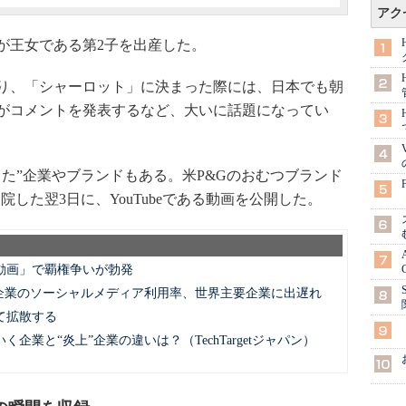
アク
妃が王女である第2子を出産した。
り、「シャーロット」に決まった際には、日本でも朝
がコメントを発表するなど、大いに話題になってい
た”企業やブランドもある。米P&Gのおむつブランド
退院した翌3日に、YouTubeである動画を公開した。
「動画」で覇権争いが勃発
主要企業のソーシャルメディア利用率、世界主要企業に出遅れ
て拡散する
業と“炎上”企業の違いは？（TechTargetジャパン）