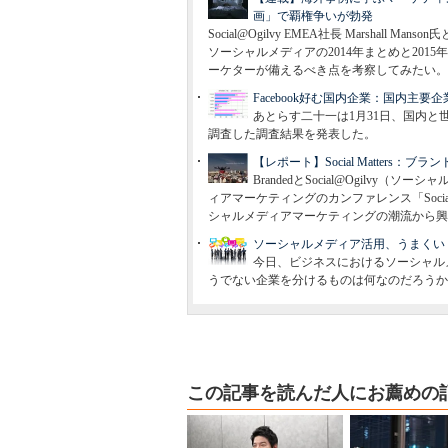
画」で覇権争いが勃発
Social@Ogilvy EMEA社長 Marshall M
ソーシャルメディアの2014年まとめと201
ーケターが備えるべき点を考察してみたい。
Facebook好む国内企業：国内
あとらす二十一は1月31日、国内
調査した調査結果を発表した。
【レポート】Social Matters
BrandedとSocial@Ogil
ィアマーケティングのカンファレンス「Socia
シャルメディアマーケティングの潮流から興
ソーシャルメディア活用、うまくいく企業
今日、ビジネスにおけるソーシャル
うでない企業を分けるものは何なのだろうか
この記事を読んだ人にお薦めの