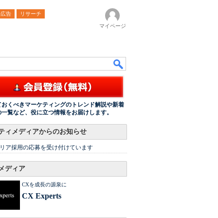
ル広告
リサーチ
マイページ
ておくべきマーケティングのトレンド解説や新着
の一覧など、役に立つ情報をお届けします。
ティメディアからのお知らせ
リア採用の応募を受け付けています
メディア
CXを成長の源泉に
CX Experts