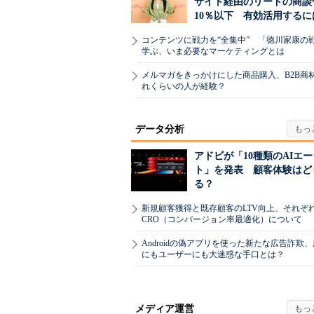
サイト経由のリードの商談
10％以下 有効活用するに
コンテンツに戦力を“全集中” 「徳川家康の
学ぶ、いま必要なマーケティングとは
メルマガをきっかけにした商品購入、B2B商
れくらいの人が経験？
データ分析
アドビが「10種類のAIエ
ト」を発表 顧客体験はど
る？
新規顧客獲得と既存顧客のLTV向上、それぞ
CRO（コンバージョン率最適化）について
Androidの偽アプリを使った新たな広告詐欺
にもユーザーにも大迷惑な手口とは？
メディア運営