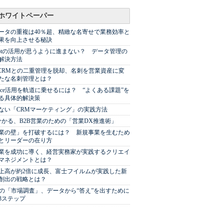
ホワイトペーパー
ータの重複は40％超、精緻な名寄せで業務効率と
果を向上させる秘訣
Spotの活用が思うように進まない？ データ管理の
解決方法
やCRMとの二重管理を脱却、名刺を営業資産に変
たな名刺管理とは？
sforce活用を軌道に乗せるには？ “よくある課題”を
る具体的解決策
ない「CRMマーケティング」の実践方法
分かる、B2B営業のための「営業DX推進術」
業の壁」を打破するには？ 新規事業を生むため
とリーダーの在り方
業を成功に導く、経営実務家が実践するクリエイ
マネジメントとは？
上高が約2倍に成長、富士フイルムが実践した新
創出の戦略とは？
代の「市場調査」、データから“答え”を出すために
3ステップ