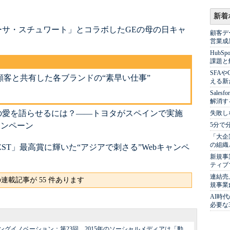
新着
ーサ・スチュワート」とコラボしたGEの母の日キャ
顧客デ
営業成
Hub
課題と
SFA
顧客と共有した各ブランドの“素早い仕事”
える新
Sale
解消す
の愛を語らせるには？――トヨタがスペインで実施
失敗し
ャンペーン
5分で
「大企
の組織
EST」最高賞に輝いた“アジアで刺さる”Webキャンペ
新規事
ティブ
連結売
連載記事が 55 件あります
規事業
AI時
必要な
グイノベーション：第23回 2015年のソーシャルメディアは「動