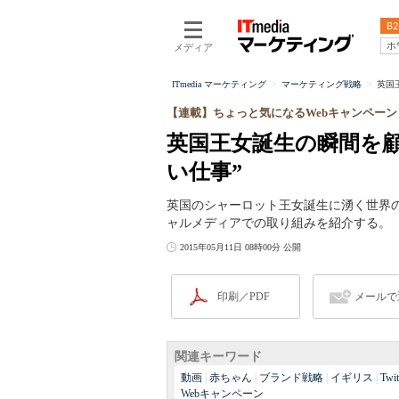
B2
ホ
メディア
ITmedia マーケティング
マーケティング戦略
英国
【連載】ちょっと気になるWebキャンペーン
英国王女誕生の瞬間を
い仕事”
英国のシャーロット王女誕生に湧く世界
ャルメディアでの取り組みを紹介する。
2015年05月11日 08時00分 公開
印刷／PDF
メールで
関連キーワード
動画
|
赤ちゃん
|
ブランド戦略
|
イギリス
|
Twit
Webキャンペーン