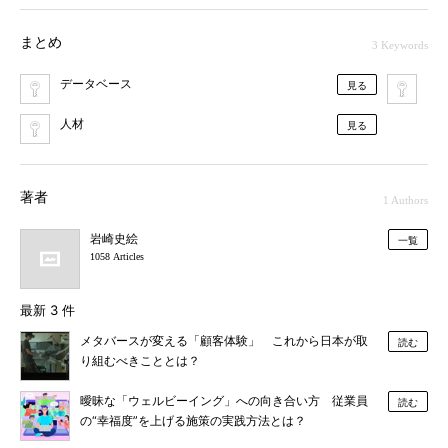
まとめ
3 Keywords
データベース
ス
見る
人材
見る
著者
1 Authors
岩崎史絵
一覧
1058 Articles
最新 3 件
メタバースが変える「顧客体験」 これから日本が取
読む
り組むべきこととは？
曖昧な「ウェルビーイング」への向き合い方 従業員
読む
の“幸福度”を上げる施策の実践方法とは？