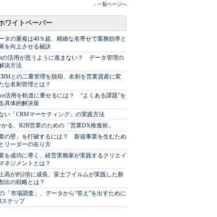
»
一覧ページへ
ホワイトペーパー
ータの重複は40％超、精緻な名寄せで業務効率と
果を向上させる秘訣
Spotの活用が思うように進まない？ データ管理の
解決方法
やCRMとの二重管理を脱却、名刺を営業資産に変
たな名刺管理とは？
sforce活用を軌道に乗せるには？ “よくある課題”を
る具体的解決策
ない「CRMマーケティング」の実践方法
分かる、B2B営業のための「営業DX推進術」
業の壁」を打破するには？ 新規事業を生むため
とリーダーの在り方
業を成功に導く、経営実務家が実践するクリエイ
マネジメントとは？
上高が約2倍に成長、富士フイルムが実践した新
創出の戦略とは？
代の「市場調査」、データから“答え”を出すために
3ステップ