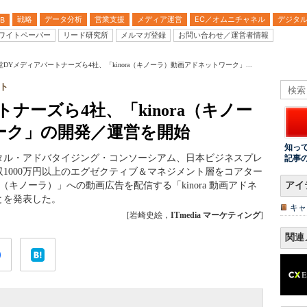
戦略
データ分析
営業支援
メディア運営
EC／オムニチャネル
デジタ
B
ワイトペーパー
リード研究所
メルマガ登録
お問い合わせ／運営者情報
堂DYメディアパートナーズら4社、「kinora（キノーラ）動画アドネットワーク」...
ト
ナーズら4社、「kinora（キノー
ーク」の開発／運営を開始
知っ
タル・アドバタイジング・コンソーシアム、日本ビジネスプレ
記事
収1000万円以上のエグゼクティブ＆マネジメント層をコアター
a（キノーラ）」への動画広告を配信する「kinora 動画アドネ
アイ
とを発表した。
キャ
[岩崎史絵，
ITmedia マーケティング
]
関連