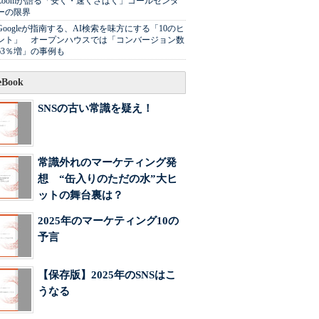
Zoomが語る「安く・速くさばく」コールセンタ
ーの限界
Googleが指南する、AI検索を味方にする「10のヒ
ント」 オープンハウスでは「コンバージョン数
63％増」の事例も
Book
SNSの古い常識を疑え！
常識外れのマーケティング発
想 “缶入りのただの水”大ヒ
ットの舞台裏は？
2025年のマーケティング10の
予言
【保存版】2025年のSNSはこ
うなる