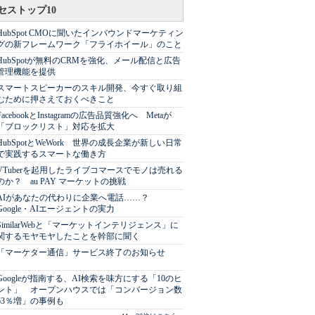
セストップ10
HubSpot CMOに聞いたインバウンドマーケティン
グの新フレームワーク「フライホイール」のこと
HubSpotが無料のCRMを強化、メール配信と広告
管理機能を提供
スマートスピーカーのスキル開発、今すぐ取り組
むために押さえておくべきこと
FacebookとInstagramの広告品質強化へ Metaが
「ブロックリスト」対応を拡大
HubSpotとWeWork 世界の成長企業が新しい日常
で実践するスマートな働き方
VTuberを起用したライブコマースでモノは売れる
のか？ au PAY マーケットの挑戦
AIがあなたの代わりに企業へ電話……？
Google・AIエージェントの実力
SimilarWebと「マーケットインテリジェンス」に
関するモヤモヤしたことを幹部に聞く
「マーケター通信」サービス終了のお知らせ
Googleが指南する、AI検索を味方にする「10のヒ
ント」 オープンハウスでは「コンバージョン数
63％増」の事例も