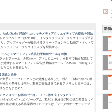
新着e
」、Aarki Studioで制作したリッチメディアクリエイティブの提供を開始
るアップベイダーは2月10日、インタラクティブ・クリエイティブ広告
により、アップベイダーが提供するスマートフォン向け動画アドネットワ
oで制作したリッチメディアクリエイティブを配信する。
トフォームとスマートフォン広告効果解析ツールを連携
ットフォーム「AdColony（アドコロニー）」を日本で独占配信して
が提供するスマートフォン広告効果解析ツール「AdStore Tracking（ア
連携したことを発表した。
る課題と条件
RTB大手チューブモーグルとの提携を発表した。現在、日本において動
告が根付く条件とは何か。動画広告先進国であるアメリカと日本の違い
環境などをまとめた。
テクノロジーも動画に注目」、DAC徳久氏インタビュー
ジタル・アドバタイジング・コンソーシアム（DAC）取締役CTOの徳久昭彦氏にイ
年、徳久氏が考える広告業界のトピックスは「データのオーナーシップ」