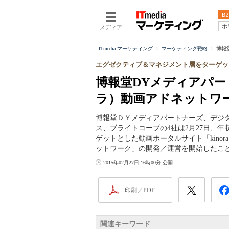
B2
ホ
メディア
ITmedia マーケティング
マーケティング戦略
博報
エグゼクティブ＆マネジメント層をターゲッ
博報堂DYメディアパート
ラ）動画アドネットワ
博報堂ＤＹメディアパートナーズ、デジ
ス、ブライトコーブの4社は2月27日、年
ゲットとした動画ポータルサイト「kinor
ットワーク」の開発／運営を開始したこ
2015年02月27日 16時00分 公開
印刷／PDF
関連キーワード