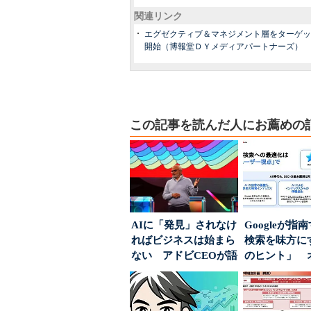
関連リンク
エグゼクティブ＆マネジメント層をターゲットに
開始（博報堂ＤＹメディアパートナーズ）
この記事を読んだ人にお薦めの
AIに「発見」されなけ
Googleが指
ればビジネスは始まら
検索を味方にす
ない アドビCEOが語
のヒント」 
った、AIエージ...
ハウスでは...