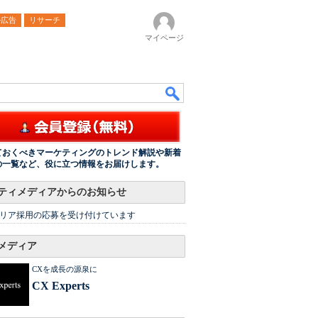
ル広告
リサーチ
マイページ
ておくべきマーケティングのトレンド解説や新着
の一覧など、役に立つ情報をお届けします。
ティメディアからのお知らせ
リア採用の応募を受け付けています
メディア
CXを成長の源泉に
CX Experts