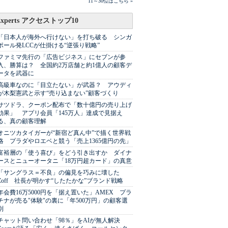
11～30位はこちら »
Experts アクセストップ10
「日本人が海外へ行けない」を打ち破る シンガ
ポール発LCCが仕掛ける“逆張り戦略”
ファミマ先行の「広告ビジネス」にセブンが参
入、勝算は？ 全国約2万店舗と約1億人の顧客デ
ータを武器に
高級車なのに「目立たない」が武器？ アウディ
が木梨憲武と示す“売り込まない”顧客づくり
サツドラ、クーポン配布で「数十億円の売り上げ
効果」 アプリ会員「145万人」達成で見据え
る、真の顧客理解
オニツカタイガーが“新宿ど真ん中”で描く世界戦
略 プラダやロエベと競う「売上1365億円の先」
富裕層の「使う喜び」をどう引き出すか ダイナ
ースとニューオータニ「18万円超カード」の真意
「サングラス＝不良」の偏見を巧みに壊した
Zoff 社長が明かす“したたかな”ブランド戦略
年会費16万5000円を「据え置いた」AMEX プラ
チナが売る"体験"の裏に「年500万円」の顧客選
別
チャット問い合わせ「98％」をAIが無人解決