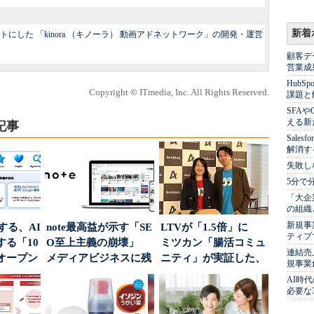
新着
した 「kinora （キノーラ） 動画アドネットワーク」の開発・運営
顧客デ
営業成
Hub
Copyright © ITmedia, Inc. All Rights Reserved.
課題と
SFA
える新
記事
Sale
解消す
失敗し
5分で
「大企
の組織
新規事
南する、AI
note最高益が示す「SE
LTVが「1.5倍」に
ティブ
る「10
O至上主義の崩壊」
ミツカン「腸活コミュ
連結売
オープン
メディアビジネスに残
ニティ」が実証した、
規事業
された“勝ち筋...
値上げ時代に選ば...
AI時
必要な