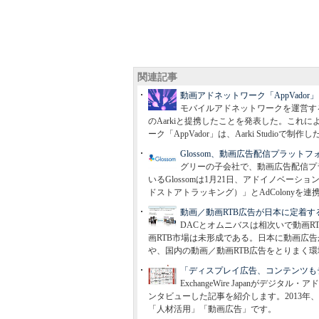
関連記事
動画アドネットワーク「AppVador
モバイルアドネットワークを運営す
のAarkiと提携したことを発表した。これ
ーク「AppVador」は、Aarki Studi
Glossom、動画広告配信プラッ
グリーの子会社で、動画広告配信プラ
いるGlossomは1月21日、アドイノベーション
ドストアトラッキング）」とAdColonyを
動画／動画RTB広告が日本に定着す
DACとオムニバスは相次いで動画
画RTB市場は未形成である。日本に動画広
や、国内の動画／動画RTB広告をとりまく
「ディスプレイ広告、コンテンツも
ExchangeWire Japanがデ
ンタビューした記事を紹介します。2013
「人材活用」「動画広告」です。