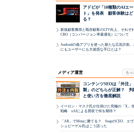
アドビが「10種類のAIエ
ト」を発表 顧客体験はど
る？
新規顧客獲得と既存顧客のLTV向上、それぞ
CRO（コンバージョン率最適化）について
Androidの偽アプリを使った新たな広告詐欺
にもユーザーにも大迷惑な手口とは？
メディア運営
コンテンツSEOは「外注」
製」のどちらが正解？ 判
と使い方を徹底解説
イーロン・マスク氏が仕掛けた究極の「X」
戦略 xAIによる買収で何を期待？
「AR」でMetaに勝てる？ SnapのCEO、エ
シュピーゲル氏はこう語った