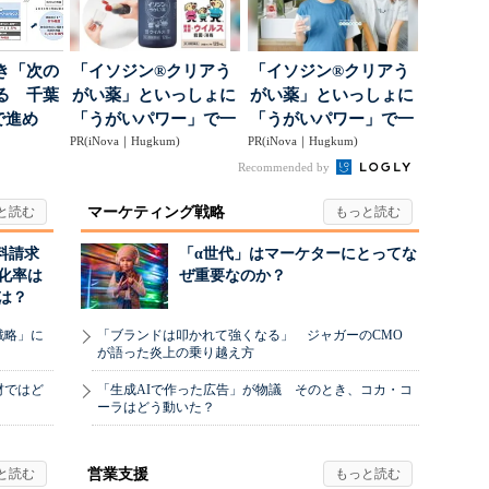
き「次の
「イソジン®クリアう
「イソジン®クリアう
る 千葉
がい薬」といっしょに
がい薬」といっしょに
で進め
「うがいパワー」で一
「うがいパワー」で一
.
PR(iNova｜Hugkum)
年中！ 健やか
PR(iNova｜Hugkum)
年中！ 健やか
Recommended by
マーケティング戦略
料請求
「α世代」はマーケターにとってな
化率は
ぜ重要なのか？
は？
戦略」に
「ブランドは叩かれて強くなる」 ジャガーのCMO
が語った炎上の乗り越え方
材ではど
「生成AIで作った広告」が物議 そのとき、コカ・コ
ーラはどう動いた？
営業支援