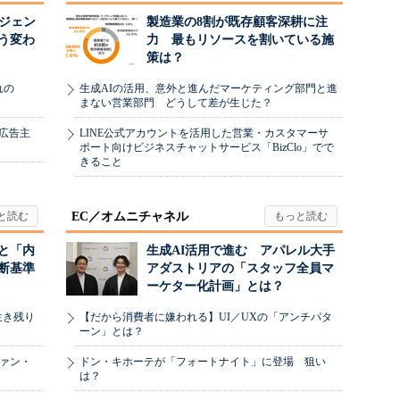
ージェン
製造業の8割が既存顧客深耕に注
う変わ
力 最もリソースを割いている施
策は？
れの
生成AIの活用、意外と進んだマーケティング部門と進
まない営業部門 どうして差が生じた？
、広告主
LINE公式アカウントを活用した営業・カスタマーサ
ポート向けビジネスチャットサービス「BizClo」でで
きること
EC／オムニチャネル
と「内
生成AI活用で進む アパレル大手
断基準
アダストリアの「スタッフ全員マ
ーケター化計画」とは？
生き残り
【だから消費者に嫌われる】UI／UXの「アンチパタ
ーン」とは？
ヴァン・
ドン・キホーテが「フォートナイト」に登場 狙い
は？