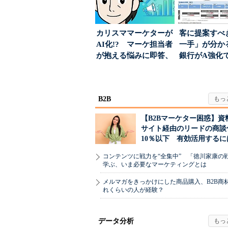
カリスママーケターが
客に提案すべ
AI化!? マーケ担当者
一手」が分か
が抱える悩みに即答、
銀行がA強化
実力は？
る“One to On..
B2B
【B2Bマーケター困惑】資
サイト経由のリードの商談
10％以下 有効活用するに
コンテンツに戦力を“全集中” 「徳川家康の
学ぶ、いま必要なマーケティングとは
メルマガをきっかけにした商品購入、B2B商
れくらいの人が経験？
データ分析