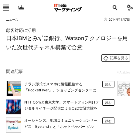
ニュース
2014年11月7日
顧客対応に活用
日本IBMとみずほ銀行、Watsonテクノロジーを用
いた次世代チャネル構築で合意
記事を見る
関連記事
4 Articles
チラシ形式でスマホに情報配信する
読む
「PocketFlyer」、ショッピングセンターに
導入
NTT Comと東京大学、スマートフォン向けデ
読む
ジタルサイネージ配信によるO2O実証実験を
実施
オーシャンズ、地域コミュニケーションサー
読む
ビス「Eyeland」と「ホットペッパー グル
メ」との連携を開始――地域コミュニケーシ