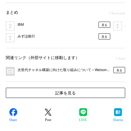
ョンによるO2O強化を実現
まとめ
3 Keywords
IBM
顧
見る
みずほ銀行
見る
関連リンク（外部サイトに移動します）
1 links
次世代チャネル構築に向けた取り組みについて～Watsonテクノロジーの
見る
記事を見る
Share
Post
LINE
Hatena