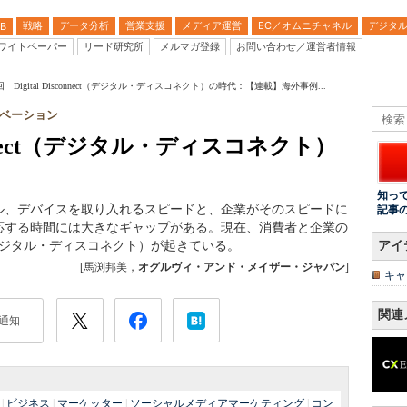
戦略
データ分析
営業支援
メディア運営
EC／オムニチャネル
デジタ
B
ワイトペーパー
リード研究所
メルマガ登録
お問い合わせ／運営者情報
回 Digital Disconnect（デジタル・ディスコネクト）の時代：【連載】海外事例...
ベーション
sconnect（デジタル・ディスコネクト）
知っ
ル、デバイスを取り入れるスピードと、企業がそのスピードに
記事
応する時間には大きなギャップがある。現在、消費者と企業の
nect（デジタル・ディスコネクト）が起きている。
アイ
[馬渕邦美，
オグルヴィ・アンド・メイザー・ジャパン
]
キャ
関連
通知
|
ビジネス
|
マーケッター
|
ソーシャルメディアマーケティング
|
コン