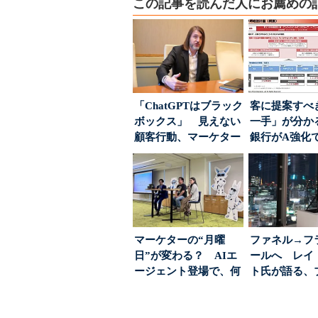
この記事を読んだ人にお薦めの
「ChatGPTはブラック
客に提案すべ
ボックス」 見えない
一手」が分か
顧客行動、マーケター
銀行がA強化
に残された打ち...
る“One to On..
マーケターの“月曜
ファネル→フ
日”が変わる？ AIエ
ールへ レイ
ージェント登場で、何
ト氏が語る、
が起きるか
が「信頼」を
め...