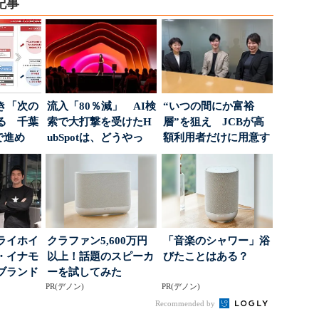
記事
き「次の
流入「80％減」 AI検
“いつの間にか富裕
る 千葉
索で大打撃を受けたH
層”を狙え JCBが高
で進め
ubSpotは、どうやっ
額利用者だけに用意す
.
て“未来の顧...
る「特別体験」
ライホイ
クラファン5,600万円
「音楽のシャワー」浴
・イナモ
以上！話題のスピーカ
びたことはある？
ブランド
ーを試してみた
得るた
PR(デノン)
PR(デノン)
Recommended by