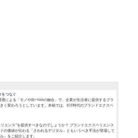
ータをつなぐ
浸透による「モノや街×Webの融合」で、企業が生活者に提供するブラ
きく変わろうとしています。本稿では、IOT時代のブランドエクスペ
ペリエンス”を提供すべきなのでしょうか？ ブランドエクスペリエンス
ドの価値が伝わる「さわれるデジタル」ともいうべき手法が登場して
ル」をご紹介します。