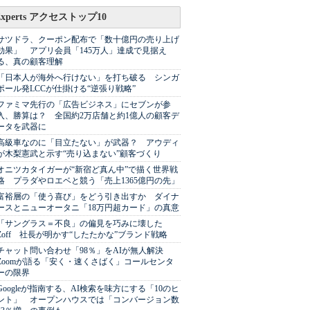
Experts アクセストップ10
サツドラ、クーポン配布で「数十億円の売り上げ
効果」 アプリ会員「145万人」達成で見据え
る、真の顧客理解
「日本人が海外へ行けない」を打ち破る シンガ
ポール発LCCが仕掛ける“逆張り戦略”
ファミマ先行の「広告ビジネス」にセブンが参
入、勝算は？ 全国約2万店舗と約1億人の顧客デ
ータを武器に
高級車なのに「目立たない」が武器？ アウディ
が木梨憲武と示す“売り込まない”顧客づくり
オニツカタイガーが“新宿ど真ん中”で描く世界戦
略 プラダやロエベと競う「売上1365億円の先」
富裕層の「使う喜び」をどう引き出すか ダイナ
ースとニューオータニ「18万円超カード」の真意
「サングラス＝不良」の偏見を巧みに壊した
Zoff 社長が明かす“したたかな”ブランド戦略
チャット問い合わせ「98％」をAIが無人解決
Zoomが語る「安く・速くさばく」コールセンタ
ーの限界
Googleが指南する、AI検索を味方にする「10のヒ
ント」 オープンハウスでは「コンバージョン数