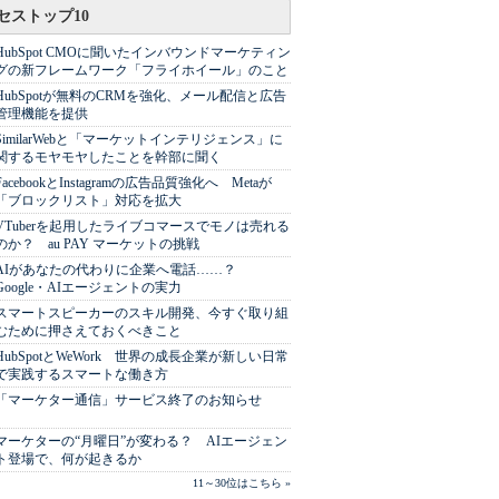
セストップ10
HubSpot CMOに聞いたインバウンドマーケティン
グの新フレームワーク「フライホイール」のこと
HubSpotが無料のCRMを強化、メール配信と広告
管理機能を提供
SimilarWebと「マーケットインテリジェンス」に
関するモヤモヤしたことを幹部に聞く
FacebookとInstagramの広告品質強化へ Metaが
「ブロックリスト」対応を拡大
VTuberを起用したライブコマースでモノは売れる
のか？ au PAY マーケットの挑戦
AIがあなたの代わりに企業へ電話……？
Google・AIエージェントの実力
スマートスピーカーのスキル開発、今すぐ取り組
むために押さえておくべきこと
HubSpotとWeWork 世界の成長企業が新しい日常
で実践するスマートな働き方
「マーケター通信」サービス終了のお知らせ
マーケターの“月曜日”が変わる？ AIエージェン
ト登場で、何が起きるか
11～30位はこちら »