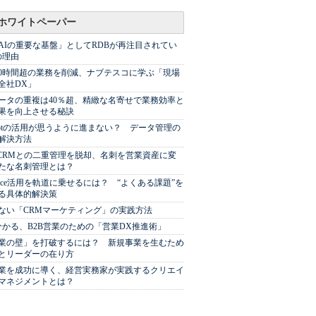
ホワイトペーパー
AIの重要な基盤」としてRDBが再注目されてい
の理由
00時間超の業務を削減、ナブテスコに学ぶ「現場
全社DX」
ータの重複は40％超、精緻な名寄せで業務効率と
果を向上させる秘訣
Spotの活用が思うように進まない？ データ管理の
解決方法
やCRMとの二重管理を脱却、名刺を営業資産に変
たな名刺管理とは？
sforce活用を軌道に乗せるには？ “よくある課題”を
る具体的解決策
ない「CRMマーケティング」の実践方法
分かる、B2B営業のための「営業DX推進術」
業の壁」を打破するには？ 新規事業を生むため
とリーダーの在り方
業を成功に導く、経営実務家が実践するクリエイ
マネジメントとは？