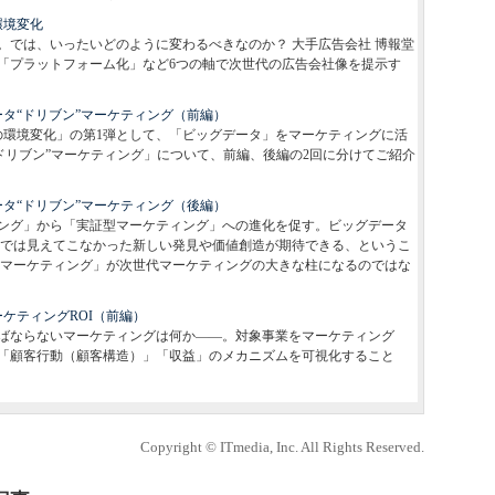
環境変化
。では、いったいどのように変わるべきなのか？ 大手広告会社 博報堂
」「プラットフォーム化」など6つの軸で次世代の広告会社像を提示す
タ“ドリブン”マーケティング（前編）
の環境変化」の第1弾として、「ビッグデータ」をマーケティングに活
ドリブン”マーケティング」について、前編、後編の2回に分けてご紹介
タ“ドリブン”マーケティング（後編）
ング」から「実証型マーケティング」への進化を促す。ビッグデータ
では見えてこなかった新しい発見や価値創造が期待できる、というこ
マーケティング」が次世代マーケティングの大きな柱になるのではな
ケティングROI（前編）
ばならないマーケティングは何か――。対象事業をマーケティング
」「顧客行動（顧客構造）」「収益」のメカニズムを可視化すること
Copyright © ITmedia, Inc. All Rights Reserved.