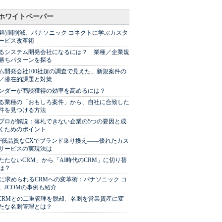
ホワイトペーパー
44時間削減、パナソニック コネクトに学ぶカスタ
ービス改革術
るシステム開発会社になるには？ 業種／企業規
勝ちパターンを探る
ム開発会社100社超の調査で見えた、新規案件の
／潜在的課題と対策
Sベンダーが商談獲得の効率を高めるには？
る業種の「おもしろ案件」から、自社に合致した
件を見つける方法
プロが解説：落札できない企業の5つの要因と成
くためのポイント
が低品質なCXでブランド乗り換え――優れたカス
サービスの実現法は
たたないCRM」から「AI時代のCRM」に切り替
は？
代に求められるCRMへの変革術：パナソニック コ
、JCOMの事例も紹介
やCRMとの二重管理を脱却、名刺を営業資産に変
たな名刺管理とは？