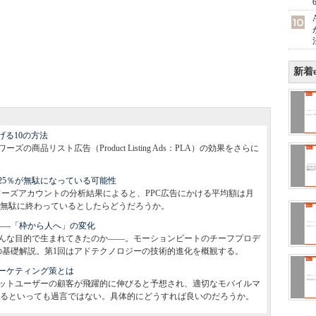
新着e
げる10の方法
商品リスト広告（Product Listing Ads：PLA）の効果をさらに
25％が無駄になっている可能性
アドワーズアカウントの分析結果によると、PPC広告にかける平均額は月
％が無駄に終わっているとしたらどうだろうか。
――「枠から人へ」の変化
んな目的で生まれてきたのか――。モーションビートのチーフプロデ
の基礎解説。第1回はアドテクノロジーの技術的進化を概観する。
ーケティング策とは
ブレットユーザーの顧客が飛躍的に伸びると予想され、適切なモバイルマ
るといっても過言ではない。具体的にどうすれば良いのだろうか。