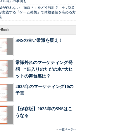
63％増」の事例も
AIが作れない「面白さ」をどう設計？ セガXD
が実践する「ゲーム発想」で体験価値を高める方
法
Book
SNSの古い常識を疑え！
常識外れのマーケティング発
想 “缶入りのただの水”大ヒ
ットの舞台裏は？
2025年のマーケティング10の
予言
【保存版】2025年のSNSはこ
うなる
»
一覧ページへ