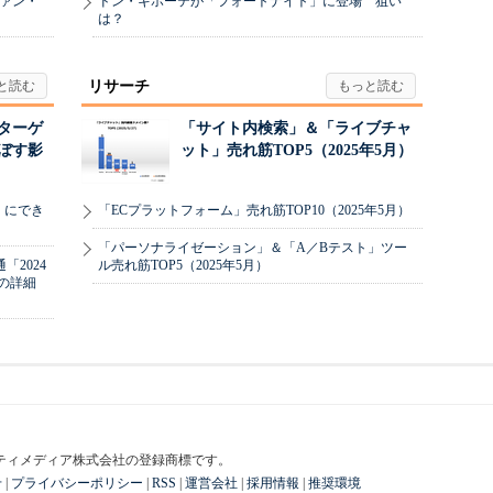
ヴァン・
ドン・キホーテが「フォートナイト」に登場 狙い
は？
リサーチ
リターゲ
「サイト内検索」＆「ライブチャ
ぼす影
ット」売れ筋TOP5（2025年5月）
」にでき
「ECプラットフォーム」売れ筋TOP10（2025年5月）
「パーソナライゼーション」＆「A／Bテスト」ツー
2024
ル売れ筋TOP5（2025年5月）
の詳細
はアイティメディア株式会社の登録商標です。
せ
|
プライバシーポリシー
|
RSS
|
運営会社
|
採用情報
|
推奨環境