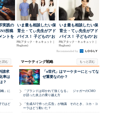
即実践の
いま最も相談したい保
いま最も相談したい保
NS投稿
育士・てぃ先生がアド
育士・てぃ先生がアド
メントを
バイス！ 子どもの“お
バイス！ 子どもの“お
ポ...
PR(アタック・キュキュット｜
てつだい”に、どん...
PR(アタック・キュキュット｜
てつだい”に、どん...
Hugkum)
Hugkum)
Recommended by
マーケティング戦略
料請求
「α世代」はマーケターにとってな
化率は
ぜ重要なのか？
は？
戦略」に
「ブランドは叩かれて強くなる」 ジャガーのCMO
が語った炎上の乗り越え方
材ではど
「生成AIで作った広告」が物議 そのとき、コカ・コ
ーラはどう動いた？