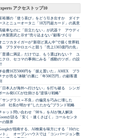
Experts アクセストップ10
富裕層の「使う喜び」をどう引き出すか ダイナ
ースとニューオータニ「18万円超カード」の真意
高級車なのに「目立たない」が武器？ アウディ
が木梨憲武と示す“売り込まない”顧客づくり
オニツカタイガーが“新宿ど真ん中”で描く世界戦
略 プラダやロエベと競う「売上1365億円の先」
「普通に満足」だけでは、もう選ばれない？ ユ
ニクロ、セコマの事例にみる「感動のツボ」の設
計
年会費16万5000円を「据え置いた」AMEX プラ
チナが売る"体験"の裏に「年500万円」の顧客選
別
「日本人が海外へ行けない」を打ち破る シンガ
ポール発LCCが仕掛ける“逆張り戦略”
「サングラス＝不良」の偏見を巧みに壊した
Zoff 社長が明かす“したたかな”ブランド戦略
チャット問い合わせ「98％」をAIが無人解決
Zoomが語る「安く・速くさばく」コールセンタ
ーの限界
Googleが指南する、AI検索を味方にする「10のヒ
ント」 オープンハウスでは「コンバージョン数