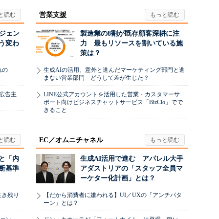
営業支援
ージェン
製造業の8割が既存顧客深耕に注
う変わ
力 最もリソースを割いている施
策は？
れの
生成AIの活用、意外と進んだマーケティング部門と進
まない営業部門 どうして差が生じた？
、広告主
LINE公式アカウントを活用した営業・カスタマーサ
ポート向けビジネスチャットサービス「BizClo」でで
きること
EC／オムニチャネル
と「内
生成AI活用で進む アパレル大手
断基準
アダストリアの「スタッフ全員マ
ーケター化計画」とは？
生き残り
【だから消費者に嫌われる】UI／UXの「アンチパタ
ーン」とは？