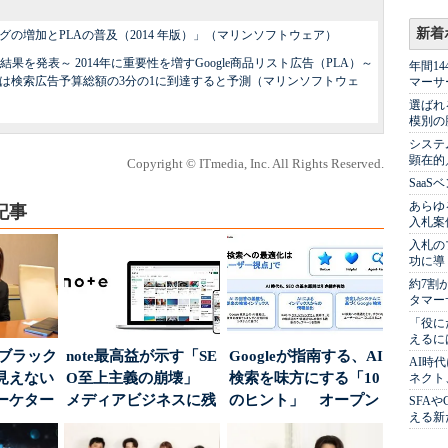
新着
ングの増加とPLAの普及（2014 年版）」（マリンソフトウェア）
を発表～ 2014年に重要性を増すGoogle商品リスト広告（PLA）～
年間1
予算は検索広告予算総額の3分の1に到達すると予測（マリンソフトウェ
マーサ
選ばれ
模別の
システ
顕在的
Copyright © ITmedia, Inc. All Rights Reserved.
Saa
あらゆ
記事
入札案
入札の
功に導
約7割
タマー
「役に
えるに
はブラック
note最高益が示す「SE
Googleが指南する、AI
AI時
見えない
O至上主義の崩壊」
検索を味方にする「10
ネクト
ーケター
メディアビジネスに残
のヒント」 オープン
SFA
える新
..
された“勝ち筋...
ハウスでは...