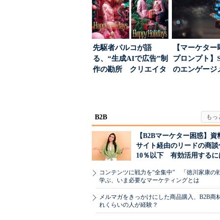
先駆者パルコが語
【マーケター
る、“生成AIで広告”制
プロンプト】S
作の勘所 クリエイタ
のエンゲージ
ーに残る「重要な役
高めるAI活用、
割...
B2B
【B2Bマーケター困惑】資
サイト経由のリードの商談
10％以下 有効活用するに
コンテンツに戦力を“全集中” 「徳川家康の
学ぶ、いま必要なマーケティングとは
メルマガをきっかけにした商品購入、B2B商
れくらいの人が経験？