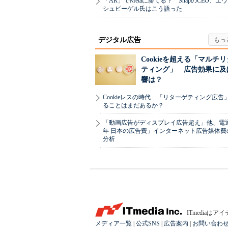
「AR」でMetaに勝てる？ SnapのCEO、エ
シュピーゲル氏はこう語った
デジタル広告
Cookieを超える「マルチ
ティング」 広告効果に及
響は？
Cookieレスの時代 「リターゲティング広告
ることはまだあるか？
「動画広告がディスプレイ広告超え」他、電通「
年 日本の広告費」インターネット広告媒体費
分析
ITmedia
メディア一覧
|
公式SNS
|
広告案内
|
お問い合わ