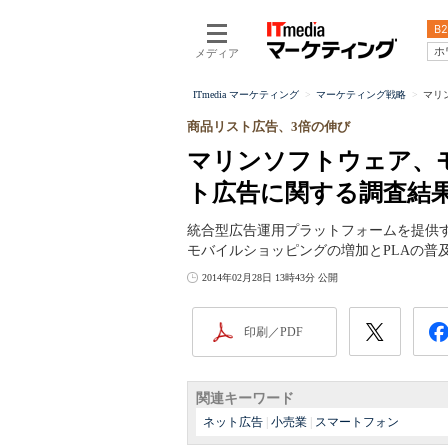
B2
ホ
メディア
ITmedia マーケティング
マーケティング戦略
マリ
商品リスト広告、3倍の伸び
マリンソフトウェア、
ト広告に関する調査結
統合型広告運用プラットフォームを提供する
モバイルショッピングの増加とPLAの普及
2014年02月28日 13時43分 公開
印刷／PDF
関連キーワード
ネット広告
|
小売業
|
スマートフォン