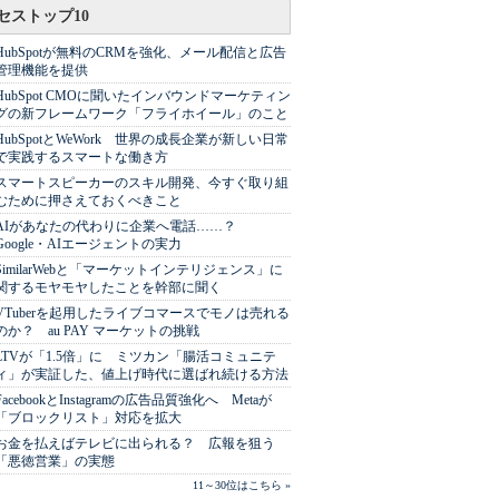
セストップ10
HubSpotが無料のCRMを強化、メール配信と広告
管理機能を提供
HubSpot CMOに聞いたインバウンドマーケティン
グの新フレームワーク「フライホイール」のこと
HubSpotとWeWork 世界の成長企業が新しい日常
で実践するスマートな働き方
スマートスピーカーのスキル開発、今すぐ取り組
むために押さえておくべきこと
AIがあなたの代わりに企業へ電話……？
Google・AIエージェントの実力
SimilarWebと「マーケットインテリジェンス」に
関するモヤモヤしたことを幹部に聞く
VTuberを起用したライブコマースでモノは売れる
のか？ au PAY マーケットの挑戦
LTVが「1.5倍」に ミツカン「腸活コミュニテ
ィ」が実証した、値上げ時代に選ばれ続ける方法
FacebookとInstagramの広告品質強化へ Metaが
「ブロックリスト」対応を拡大
お金を払えばテレビに出られる？ 広報を狙う
「悪徳営業」の実態
11～30位はこちら »