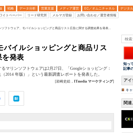
戦略
データ分析
営業支援
メディア運営
EC／オムニチャネル
デジタ
B
ワイトペーパー
リード研究所
メルマガ登録
お問い合わせ／運営者情報
ンソフトウェア、モバイルショッピングと商品リスト広告に関する調査結果を発表...
モバイルショッピングと商品リス
果を発表
知っ
マリンソフトウェアは2月27日、「Googleショッピング：
記事
（2014 年版）」という最新調査レポートを発表した。
アイ
[岩崎史絵，
ITmedia マーケティング
]
キャ
関連