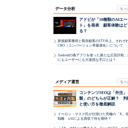
データ分析
アドビが「10種類のAIエ
ト」を発表 顧客体験はど
る？
新規顧客獲得と既存顧客のLTV向上、それぞ
CRO（コンバージョン率最適化）について
Androidの偽アプリを使った新たな広告詐欺
にもユーザーにも大迷惑な手口とは？
メディア運営
コンテンツSEOは「外注」
製」のどちらが正解？ 判
と使い方を徹底解説
イーロン・マスク氏が仕掛けた究極の「X」
戦略 xAIによる買収で何を期待？