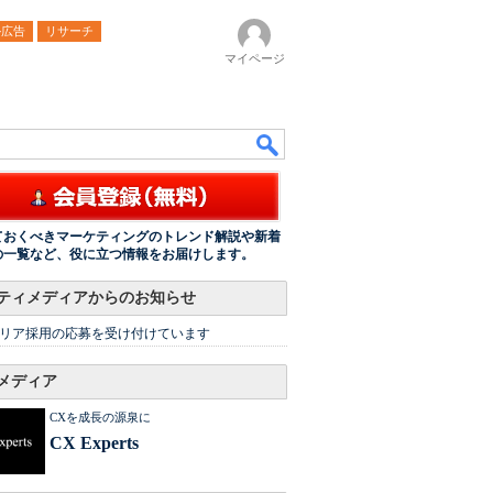
ル広告
リサーチ
マイページ
ておくべきマーケティングのトレンド解説や新着
の一覧など、役に立つ情報をお届けします。
ティメディアからのお知らせ
リア採用の応募を受け付けています
メディア
CXを成長の源泉に
CX Experts