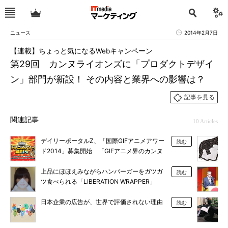
ニュース
2014年2月7日
【連載】ちょっと気になるWebキャンペーン
第29回 カンヌライオンズに「プロダクトデザイ
ン」部門が新設！ その内容と業界への影響は？
記事を見る
関連記事
10 Articles
デイリーポータルZ、「国際GIFアニメアワー
読む
ド2014」募集開始 「GIFアニメ界のカンヌ
目指す」
上品にほほえみながらハンバーガーをガツガ
読む
ツ食べられる「LIBERATION WRAPPER」
日本企業の広告が、世界で評価されない理由
読む