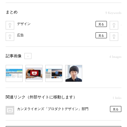
まとめ
9 Keywords
デザイン
広
見る
広告
デ
見る
記事画像
＋
4 Images
1
2
3
4
関連リンク（外部サイトに移動します）
1 links
カンヌライオンズ「プロダクトデザイン」部門
見る