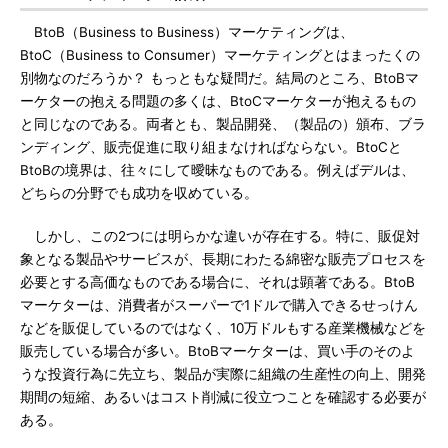
BtoB（Business to Business）マーケティングは、
BtoC（Business to Consumer）マーケティングとはまったくの
別物なのだろうか？ もっともな疑問だ。結局のところ、BtoBマ
ーケターの抱える問題の多くは、BtoCマーケターが抱えるもの
と同じなのである。両者とも、製品開発、（製品の）頒布、ブラ
ンディング、販売促進に取り組まなければならない。BtoCと
BtoBの境界は、往々にして曖昧なものである。例えばデルは、
どちらの分野でも成功を収めている。
しかし、この2つには明らかな違いが存在する。特に、販促対
象となる製品やサービスが、長期にわたる綿密な販売プロセスを
必要とする高価なものである場合に、それは顕著である。BtoB
マーケターは、消費者がスーパーで1ドルで購入できるせっけん
などを販促しているのではなく、10万ドルもする産業機械などを
販売している場合が多い。BtoBマーケターは、買い手のそのよ
うな投資行為に先立ち、製品が実際に組織の生産性の向上、開発
期間の短縮、あるいはコスト削減に役立つことを確認する必要が
ある。