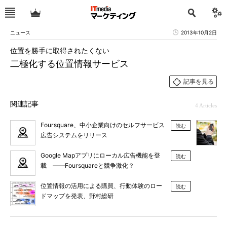
ニュース
2013年10月2日
位置を勝手に取得されたくない
二極化する位置情報サービス
記事を見る
関連記事
4 Articles
Foursquare、中小企業向けのセルフサービス
読む
広告システムをリリース
Google Mapアプリにローカル広告機能を登
読む
載 ――Foursquareと競争激化？
位置情報の活用による購買、行動体験のロー
読む
ドマップを発表、野村総研