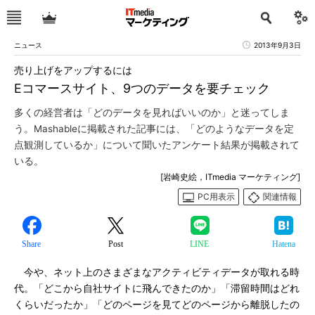
ニュース
2013年9月3日
売り上げをアップするには
Eコマースサイト、9つのデータを要チェック
多くの経営者は「どのデータを見ればいいのか」と迷ってしま
う。Mashableに掲載された記事には、「どのようなデータを定
点観測しているか」について聞いたアンケート結果が掲載されて
いる。
[岩崎史絵，ITmedia マーケティング]
PC用表示
関連情報
Share
Post
LINE
Hatena
今や、ネット上のさまざまなアクティビティデータが取れる時
代。「どこから自社サイトに飛んできたのか」「滞留時間はどれ
くらいだったか」「どのページを見てどのページから離脱したの