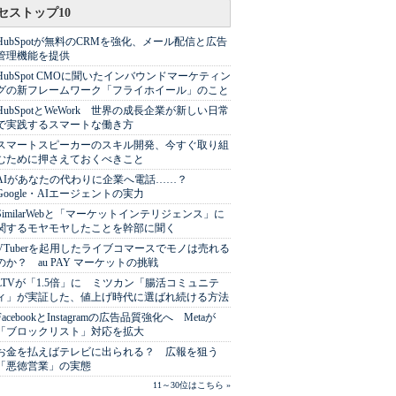
セストップ10
HubSpotが無料のCRMを強化、メール配信と広告
管理機能を提供
HubSpot CMOに聞いたインバウンドマーケティン
グの新フレームワーク「フライホイール」のこと
HubSpotとWeWork 世界の成長企業が新しい日常
で実践するスマートな働き方
スマートスピーカーのスキル開発、今すぐ取り組
むために押さえておくべきこと
AIがあなたの代わりに企業へ電話……？
Google・AIエージェントの実力
SimilarWebと「マーケットインテリジェンス」に
関するモヤモヤしたことを幹部に聞く
VTuberを起用したライブコマースでモノは売れる
のか？ au PAY マーケットの挑戦
LTVが「1.5倍」に ミツカン「腸活コミュニテ
ィ」が実証した、値上げ時代に選ばれ続ける方法
FacebookとInstagramの広告品質強化へ Metaが
「ブロックリスト」対応を拡大
お金を払えばテレビに出られる？ 広報を狙う
「悪徳営業」の実態
11～30位はこちら »