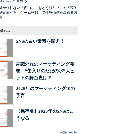
63％増」の事例も
AIが作れない「面白さ」をどう設計？ セガXD
が実践する「ゲーム発想」で体験価値を高める方
法
Book
SNSの古い常識を疑え！
常識外れのマーケティング発
想 “缶入りのただの水”大ヒ
ットの舞台裏は？
2025年のマーケティング10の
予言
【保存版】2025年のSNSはこ
うなる
»
一覧ページへ