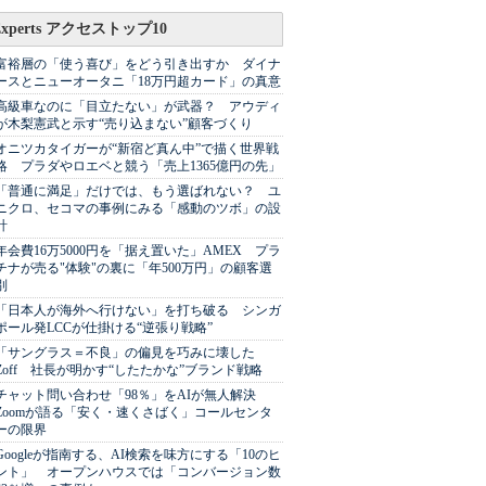
Experts アクセストップ10
富裕層の「使う喜び」をどう引き出すか ダイナ
ースとニューオータニ「18万円超カード」の真意
高級車なのに「目立たない」が武器？ アウディ
が木梨憲武と示す“売り込まない”顧客づくり
オニツカタイガーが“新宿ど真ん中”で描く世界戦
略 プラダやロエベと競う「売上1365億円の先」
「普通に満足」だけでは、もう選ばれない？ ユ
ニクロ、セコマの事例にみる「感動のツボ」の設
計
年会費16万5000円を「据え置いた」AMEX プラ
チナが売る"体験"の裏に「年500万円」の顧客選
別
「日本人が海外へ行けない」を打ち破る シンガ
ポール発LCCが仕掛ける“逆張り戦略”
「サングラス＝不良」の偏見を巧みに壊した
Zoff 社長が明かす“したたかな”ブランド戦略
チャット問い合わせ「98％」をAIが無人解決
Zoomが語る「安く・速くさばく」コールセンタ
ーの限界
Googleが指南する、AI検索を味方にする「10のヒ
ント」 オープンハウスでは「コンバージョン数