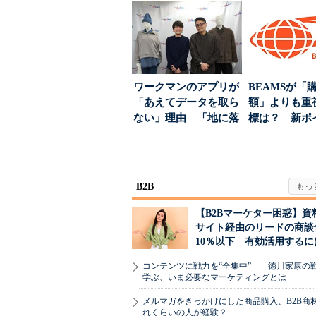
分析→戦略立案に生か
高めるAI活用、
す...
ワークマンのアプリが
BEAMSが「
「あえてデータを取ら
額」よりも重
ない」理由 「地に落
標は？ 新ポ
ちた顧客満足度」を
度の狙い
引...
B2B
【B2Bマーケター困惑】資
サイト経由のリードの商談
10％以下 有効活用するに
コンテンツに戦力を“全集中” 「徳川家康の
学ぶ、いま必要なマーケティングとは
メルマガをきっかけにした商品購入、B2B商
れくらいの人が経験？