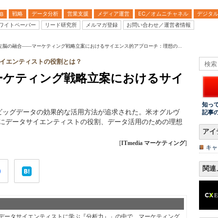
戦略
データ分析
営業支援
メディア運営
EC／オムニチャネル
デジタ
B
ワイトペーパー
リード研究所
メルマガ登録
お問い合わせ／運営者情報
左脳の融合――マーケティング戦略立案におけるサイエンス的アプローチ：理想の...
イエンティストの役割とは？
ーケティング戦略立案におけるサイ
知っ
でビッグデータの効果的な活用方法が追求された。米オグルヴ
記事
氏にデータサイエンティストの役割、データ活用のための理想
アイ
[
ITmedia マーケティング
]
キャ
関連
データサイエンティストに学ぶ『分析力』」の中で、マーケティング