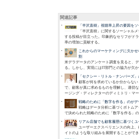
関連記事
「半沢直樹」視聴率上昇の要因をソ
「半沢直樹」に関するソーシャルメ
する投稿が目立った。印象的なセリフがドラ
率の増加に貢献する。
これからのマーケティングに欠かせな
割
米デラデータのアンケート調査を見ると、デ
る。しかし、実現にはIT部門との協力が欠
「セクシー・リトル・ナンバーズ」
顧客が何を求めているか分からない
で、顧客が真に求めるものを理解し、適切な
ージング・ディレクターのディミトリ・マー
戦略のために「数字を作る」のがデ
戦略はデータ分析に基づくボトムア
で決められた戦略のために「数字を作る」の
リアル店舗でも顧客履歴に基づくユ
ユーザーエクスペリエンスの向上、
イトのような取り組みを展開することができ