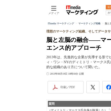
B2
ホ
メディア
ITmedia マーケティング
マーケティング戦略
脳と
理想のマーケティング組織、そしてデータサ
脳と左脳の融合――マ
エンス的アプローチ
2013年は、先進的な企業が先導する形
ィ・ワン・NYのディミトリ・マークス
的な組織のあり方について聞いた。
2013年08月19日 10時18分 公開
印刷／PDF
質問
（ディミトリ・マークス氏自身が執筆した）「