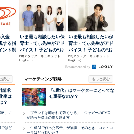
ポ...
る“One to On...
ンス社が挑んだVo...
購入金
いま最も相談したい保
いま最も相談したい保
視する指
育士・てぃ先生がアド
育士・てぃ先生がアド
イント制
バイス！ 子どもの“お
バイス！ 子どもの“お
PR(アタック・キュキュット｜
てつだい”に、どん...
PR(アタック・キュキュット｜
てつだい”に、どん...
Hugkum)
Hugkum)
Recommended by
マーケティング戦略
料請求
「α世代」はマーケターにとってな
化率は
ぜ重要なのか？
は？
戦略」に
「ブランドは叩かれて強くなる」 ジャガーのCMO
が語った炎上の乗り越え方
材ではど
「生成AIで作った広告」が物議 そのとき、コカ・コ
ーラはどう動いた？