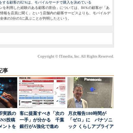
い物をする顧客の82％は、モバイルサーチで購入を決めている
ンを利用した経験のある顧客の割合」については、84％の顧客が「あ
情報を店員に聞く」という店舗内の顧客サービスよりも、モバイルデ
全体の3分の1に及ぶことが判明したという。
Copyright © ITmedia, Inc. All Rights Reserved.
記事
即実践の
客に提案すべき「次の
月次報告180時間が
NS投稿
一手」が分かる 千葉
「ゼロ」に パナソニ
メントを
銀行がA強化で進め
ック くらしアプライア