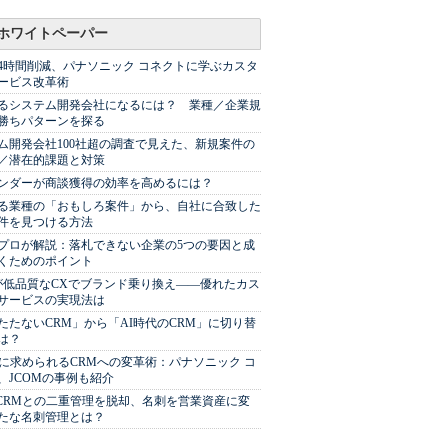
ホワイトペーパー
44時間削減、パナソニック コネクトに学ぶカスタ
ービス改革術
るシステム開発会社になるには？ 業種／企業規
勝ちパターンを探る
ム開発会社100社超の調査で見えた、新規案件の
／潜在的課題と対策
Sベンダーが商談獲得の効率を高めるには？
る業種の「おもしろ案件」から、自社に合致した
件を見つける方法
プロが解説：落札できない企業の5つの要因と成
くためのポイント
が低品質なCXでブランド乗り換え――優れたカス
サービスの実現法は
たたないCRM」から「AI時代のCRM」に切り替
は？
代に求められるCRMへの変革術：パナソニック コ
、JCOMの事例も紹介
やCRMとの二重管理を脱却、名刺を営業資産に変
たな名刺管理とは？