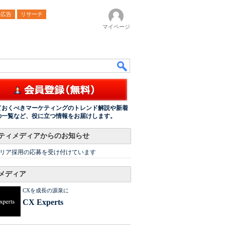
ル広告
リサーチ
マイページ
ておくべきマーケティングのトレンド解説や新着
の一覧など、役に立つ情報をお届けします。
ティメディアからのお知らせ
リア採用の応募を受け付けています
メディア
CXを成長の源泉に
CX Experts