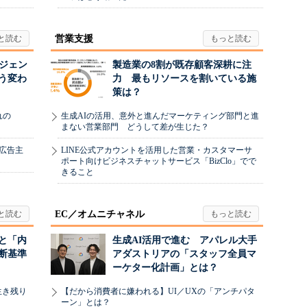
営業支援
ージェン
製造業の8割が既存顧客深耕に注
う変わ
力 最もリソースを割いている施
策は？
れの
生成AIの活用、意外と進んだマーケティング部門と進
まない営業部門 どうして差が生じた？
、広告主
LINE公式アカウントを活用した営業・カスタマーサ
ポート向けビジネスチャットサービス「BizClo」でで
きること
EC／オムニチャネル
と「内
生成AI活用で進む アパレル大手
断基準
アダストリアの「スタッフ全員マ
ーケター化計画」とは？
生き残り
【だから消費者に嫌われる】UI／UXの「アンチパタ
ーン」とは？