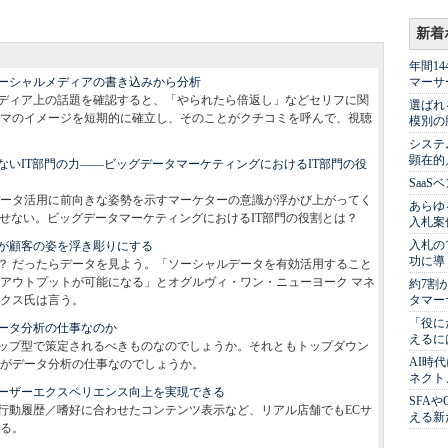
新着
年間1
ーシャルメディアの書き込みから分析
マーサ
ディア上の話題を確認すると、「やられたら倍返し」などセリフに関
選ばれ
マのイメージを短期的に確立し、そのことがクチコミを呼んで、視聴
模別の
システ
顕在的
いIT部門の力――ビッグデータマーケティングにおけるIT部門の役
Saa
ータ活用に前向きな姿勢を示すマーケターの意識が浮かび上がってく
あらゆ
かせない。ビッグデータマーケティングにおけるIT部門の役割とは？
入札案
入札の
が顧客の姿を浮き彫りにする
功に導
？ だったらデータを見よう。「ソーシャルデータを有効活用すること
アウトプットが可能になる」とオグルヴィ・ワン・ニューヨーク マネ
約7割
クス氏は言う。
タマー
「役に
ータ分析の仕事なのか
えるに
ップ型で策定されるべきものなのでしょうか。それともトップダウン
AI時
がデータ分析の仕事なのでしょうか。
ネクト
ーザーエクスペリエンス向上を実現できる
SFA
行動履歴／嗜好に合わせたコンテンツ表示など、リアル店舗でもECサ
える新
る。