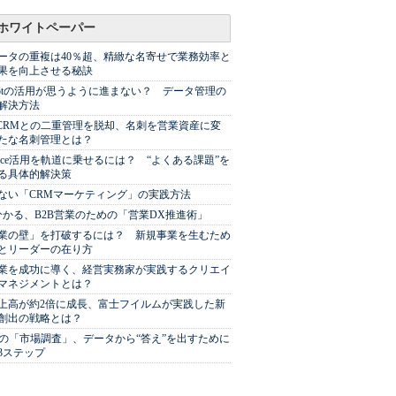
ホワイトペーパー
ータの重複は40％超、精緻な名寄せで業務効率と
果を向上させる秘訣
Spotの活用が思うように進まない？ データ管理の
解決方法
やCRMとの二重管理を脱却、名刺を営業資産に変
たな名刺管理とは？
sforce活用を軌道に乗せるには？ “よくある課題”を
る具体的解決策
ない「CRMマーケティング」の実践方法
分かる、B2B営業のための「営業DX推進術」
業の壁」を打破するには？ 新規事業を生むため
とリーダーの在り方
業を成功に導く、経営実務家が実践するクリエイ
マネジメントとは？
上高が約2倍に成長、富士フイルムが実践した新
創出の戦略とは？
代の「市場調査」、データから“答え”を出すために
3ステップ