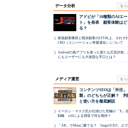
データ分析
アドビが「10種類のAIエ
ト」を発表 顧客体験はど
る？
新規顧客獲得と既存顧客のLTV向上、それぞ
CRO（コンバージョン率最適化）について
Androidの偽アプリを使った新たな広告詐欺
にもユーザーにも大迷惑な手口とは？
メディア運営
コンテンツSEOは「外注」
製」のどちらが正解？ 判
と使い方を徹底解説
イーロン・マスク氏が仕掛けた究極の「X」
戦略 xAIによる買収で何を期待？
「AR」でMetaに勝てる？ SnapのCEO、エ