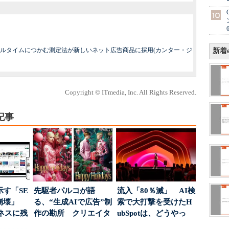
ルタイムにつかむ測定法が新しいネット広告商品に採用(カンター・ジ
新着e
Copyright © ITmedia, Inc. All Rights Reserved.
記事
示す「SE
先駆者パルコが語
流入「80％減」 AI検
の崩壊」
る、“生成AIで広告”制
索で大打撃を受けたH
ネスに残
作の勘所 クリエイタ
ubSpotは、どうやっ
..
ーに残る「重要な役
て“未来の顧...