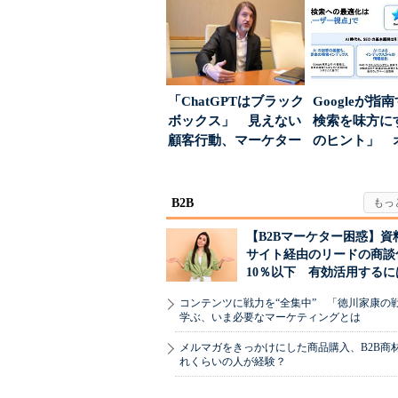
「ChatGPTはブラック
Googleが指
ボックス」 見えない
検索を味方にす
顧客行動、マーケター
のヒント」 
に残された打ち...
ハウスでは...
B2B
【B2Bマーケター困惑】資
サイト経由のリードの商談
10％以下 有効活用するに
コンテンツに戦力を“全集中” 「徳川家康の
学ぶ、いま必要なマーケティングとは
メルマガをきっかけにした商品購入、B2B商
れくらいの人が経験？