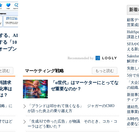
割...
新着
顧客デ
営業成
Hub
南する、AI
課題と
る「10
SFA
オープン
える新
Sale
Recommended by
解消す
失敗し
マーケティング戦略
5分で
「大企
料請求
「α世代」はマーケターにとってな
の組織
化率は
ぜ重要なのか？
新規事
は？
ティブ
戦略」に
「ブランドは叩かれて強くなる」 ジャガーのCMO
連結売
が語った炎上の乗り越え方
規事業
AI時
材ではど
「生成AIで作った広告」が物議 そのとき、コカ・コ
必要な
ーラはどう動いた？