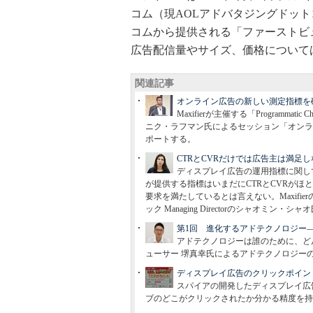
コム（現AOLアドバタジングドッ
コムから提供される「ファーストビ
広告配信量やサイズ、価格について
関連記事
オンライン広告の新しい測定指標を
Maxifierが主催する「Programm
ニク・ラフマン氏によるセッション「オンラ
ポートする。
CTRとCVRだけでは広告主は満足し
ディスプレイ広告の運用指標に関し
が提供する指標はいまだにCTRとCVRが
要求を満たしているとは言えない。Maxifi
ック Managing Directorのシャオミ
第1回 進化するアドテクノロジー
アドテクノロジーは誰のために、ど
ューサー 堺真幸氏によるアドテクノロジー
ディスプレイ広告のクリックポイン
スパイアの開発したディスプレイ広
ブのどこがクリックされたか分かる精度を持