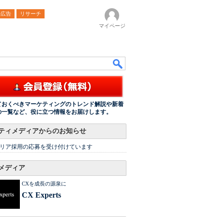
ル広告
リサーチ
マイページ
ておくべきマーケティングのトレンド解説や新着
の一覧など、役に立つ情報をお届けします。
ティメディアからのお知らせ
リア採用の応募を受け付けています
メディア
CXを成長の源泉に
CX Experts