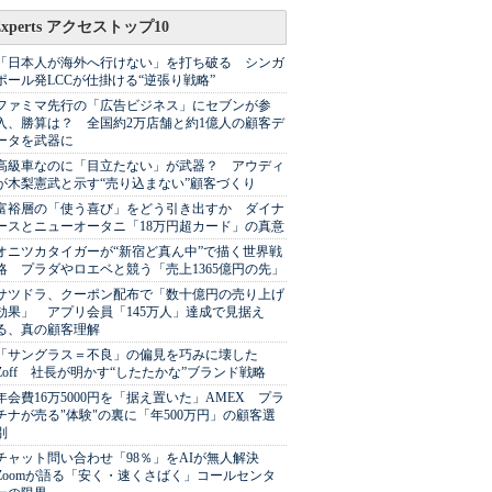
Experts アクセストップ10
「日本人が海外へ行けない」を打ち破る シンガ
ポール発LCCが仕掛ける“逆張り戦略”
ファミマ先行の「広告ビジネス」にセブンが参
入、勝算は？ 全国約2万店舗と約1億人の顧客デ
ータを武器に
高級車なのに「目立たない」が武器？ アウディ
が木梨憲武と示す“売り込まない”顧客づくり
富裕層の「使う喜び」をどう引き出すか ダイナ
ースとニューオータニ「18万円超カード」の真意
オニツカタイガーが“新宿ど真ん中”で描く世界戦
略 プラダやロエベと競う「売上1365億円の先」
サツドラ、クーポン配布で「数十億円の売り上げ
効果」 アプリ会員「145万人」達成で見据え
る、真の顧客理解
「サングラス＝不良」の偏見を巧みに壊した
Zoff 社長が明かす“したたかな”ブランド戦略
年会費16万5000円を「据え置いた」AMEX プラ
チナが売る"体験"の裏に「年500万円」の顧客選
別
チャット問い合わせ「98％」をAIが無人解決
Zoomが語る「安く・速くさばく」コールセンタ