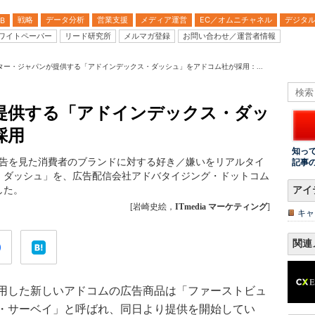
戦略
データ分析
営業支援
メディア運営
EC／オムニチャネル
デジタ
B
ワイトペーパー
リード研究所
メルマガ登録
お問い合わせ／運営者情報
ター・ジャパンが提供する「アドインデックス・ダッシュ」をアドコム社が採用：...
提供する「アドインデックス・ダッ
採用
知っ
広告を見た消費者のブランドに対する好き／嫌いをリアルタイ
記事
・ダッシュ」を、広告配信会社アドバタイジング・ドットコム
した。
アイ
[岩崎史絵，
ITmedia マーケティング
]
キャ
関連
用した新しいアドコムの広告商品は「ファーストビュ
・サーベイ」と呼ばれ、同日より提供を開始してい