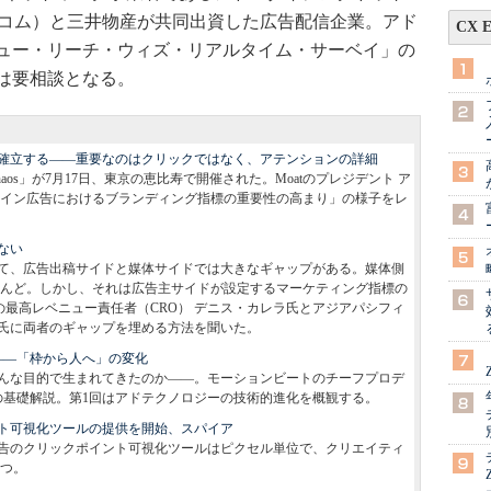
トコム）と三井物産が共同出資した広告配信企業。アド
CX 
ュー・リーチ・ウィズ・リアルタイム・サーベイ」の
は要相談となる。
確立する――重要なのはクリックではなく、アテンションの詳細
atic Chaos」が7月17日、東京の恵比寿で開催された。Moatのプレジデント ア
イン広告におけるブランディング指標の重要性の高まり」の様子をレ
ない
て、広告出稿サイドと媒体サイドでは大きなギャップがある。媒体側
ほとんど。しかし、それは広告主サイドが設定するマーケティング指標の
erの最高レベニュー責任者（CRO） デニス・カレラ氏とアジアパシフィ
ン・シャオ氏に両者のギャップを埋める方法を聞いた。
――「枠から人へ」の変化
んな目的で生まれてきたのか――。モーションビートのチーフプロデ
の基礎解説。第1回はアドテクノロジーの技術的進化を概観する。
ト可視化ツールの提供を開始、スパイア
告のクリックポイント可視化ツールはピクセル単位で、クリエイティ
つ。