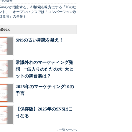
ーの限界
Googleが指南する、AI検索を味方にする「10のヒ
ント」 オープンハウスでは「コンバージョン数
63％増」の事例も
Book
SNSの古い常識を疑え！
常識外れのマーケティング発
想 “缶入りのただの水”大ヒ
ットの舞台裏は？
2025年のマーケティング10の
予言
【保存版】2025年のSNSはこ
うなる
»
一覧ページへ