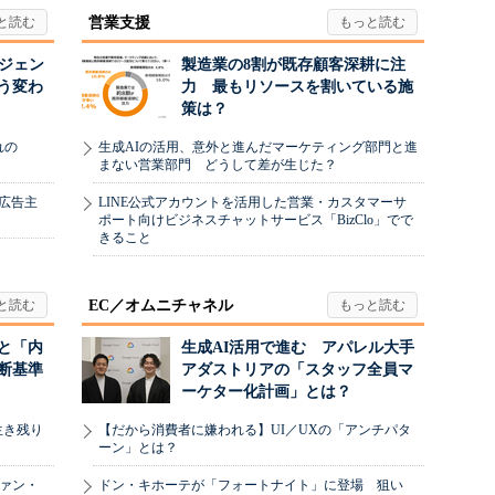
営業支援
ージェン
製造業の8割が既存顧客深耕に注
う変わ
力 最もリソースを割いている施
策は？
れの
生成AIの活用、意外と進んだマーケティング部門と進
まない営業部門 どうして差が生じた？
、広告主
LINE公式アカウントを活用した営業・カスタマーサ
ポート向けビジネスチャットサービス「BizClo」でで
きること
EC／オムニチャネル
と「内
生成AI活用で進む アパレル大手
断基準
アダストリアの「スタッフ全員マ
ーケター化計画」とは？
生き残り
【だから消費者に嫌われる】UI／UXの「アンチパタ
ーン」とは？
ヴァン・
ドン・キホーテが「フォートナイト」に登場 狙い