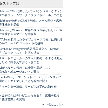
セストップ10
HubSpot CMOに聞いたインバウンドマーケティン
グの新フレームワーク「フライホイール」のこと
HubSpotが無料のCRMを強化、メール配信と広告
管理機能を提供
HubSpotとWeWork 世界の成長企業が新しい日常
で実践するスマートな働き方
VTuberを起用したライブコマースでモノは売れる
のか？ au PAY マーケットの挑戦
FacebookとInstagramの広告品質強化へ Metaが
「ブロックリスト」対応を拡大
スマートスピーカーのスキル開発、今すぐ取り組
むために押さえておくべきこと
AIがあなたの代わりに企業へ電話……？
Google・AIエージェントの実力
SimilarWebと「マーケットインテリジェンス」に
関するモヤモヤしたことを幹部に聞く
「マーケター通信」サービス終了のお知らせ
お金を払えばテレビに出られる？ 広報を狙う
「悪徳営業」の実態
11～30位はこちら »