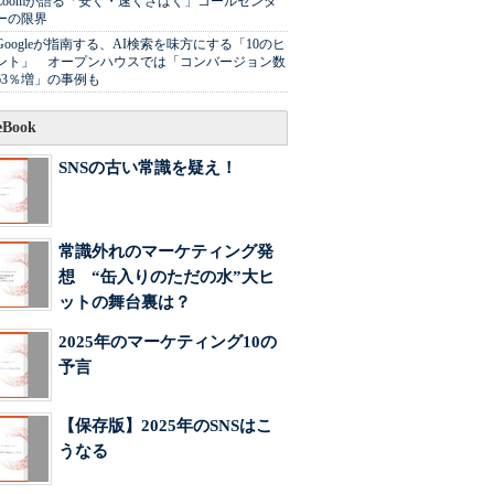
Zoomが語る「安く・速くさばく」コールセンタ
ーの限界
Googleが指南する、AI検索を味方にする「10のヒ
ント」 オープンハウスでは「コンバージョン数
63％増」の事例も
Book
SNSの古い常識を疑え！
常識外れのマーケティング発
想 “缶入りのただの水”大ヒ
ットの舞台裏は？
2025年のマーケティング10の
予言
【保存版】2025年のSNSはこ
うなる