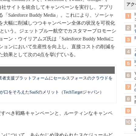
アク
アと自社サイトを統合してキャンペーンを実行し、アプリ
esforce Buddy Media」。これにより、ソーシャ
を大幅に削減しつつキャンペーン全体の状況を可視化
したという。ジェットブルー航空でカスタマープロモーシ
イリアムズ氏は「Salesforce Buddy Mediaに
ションにおいて生産性を向上し、直接コストの削減を
た効果として次の4点を挙げている。
業者支援プラットフォームにセールスフォースのクラウドを
をそろえたSaaSのメリット（TechTargetジャパン）
資すべき戦略キャンペーンと、ルーティンなキャンペ
ョンについて、あらかじめ決められたスケジュールど