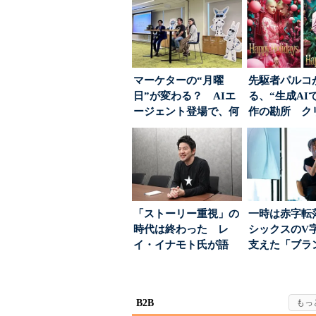
マーケターの“月曜
先駆者パルコ
日”が変わる？ AIエ
る、“生成AI
ージェント登場で、何
作の勘所 ク
が起きるか
ーに残る「重
割...
「ストーリー重視」の
一時は赤字転
時代は終わった レ
シックスのV
イ・イナモト氏が語
支えた「ブラ
る、信頼を軸にしたブ
築」の考え方
ラン...
B2B