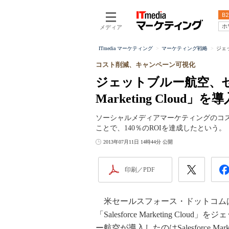
B2
ホ
メディア
ITmedia マーケティング
マーケティング戦略
ジェッ
コスト削減、キャンペーン可視化
ジェットブルー航空、セール
Marketing Cloud」
ソーシャルメディアマーケティングのコ
ことで、140％のROIを達成したという。
2013年07月11日 14時44分 公開
印刷／PDF
米セールスフォース・ドットコムはニ
「Salesforce Marketing 
ー航空が導入したのはSalesforce Market