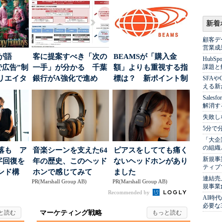
新着
顧客デ
営業成
が語
客に提案すべき「次の
BEAMSが「購入金
Hub
で広告”制
一手」が分かる 千葉
額」よりも重視する指
課題と
リエイタ
銀行がA強化で進め
標は？ 新ポイント制
SFA
える新
要な役
る“One to On...
度の狙い
Sale
解消す
失敗し
5分で
「大企
の組織
落も ア
音楽シーンを支えた64
ピアスをしてても痛く
新規事
字回復を
年の歴史、このヘッド
ないヘッドホンがあり
ティブ
ンド構
ホンで感じてみて
ました
連結売
PR(Marshall Group AB)
PR(Marshall Group AB)
規事業
Recommended by
AI時
必要な
マーケティング戦略