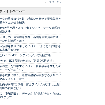
»
一覧ページへ
ホワイトペーパー
ータの重複は40％超、精緻な名寄せで業務効率と
果を向上させる秘訣
Spotの活用が思うように進まない？ データ管理の
解決方法
やCRMとの二重管理を脱却、名刺を営業資産に変
たな名刺管理とは？
sforce活用を軌道に乗せるには？ “よくある課題”を
る具体的解決策
ない「CRMマーケティング」の実践方法
分かる、B2B営業のための「営業DX推進術」
業の壁」を打破するには？ 新規事業を生むため
とリーダーの在り方
業を成功に導く、経営実務家が実践するクリエイ
マネジメントとは？
上高が約2倍に成長、富士フイルムが実践した新
創出の戦略とは？
代の「市場調査」、データから“答え”を出すために
3ステップ