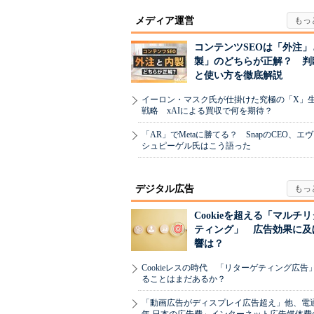
メディア運営
コンテンツSEOは「外注」
製」のどちらが正解？ 判
と使い方を徹底解説
イーロン・マスク氏が仕掛けた究極の「X」
戦略 xAIによる買収で何を期待？
「AR」でMetaに勝てる？ SnapのCEO、エ
シュピーゲル氏はこう語った
デジタル広告
Cookieを超える「マルチ
ティング」 広告効果に及
響は？
Cookieレスの時代 「リターゲティング広告
ることはまだあるか？
「動画広告がディスプレイ広告超え」他、電通「