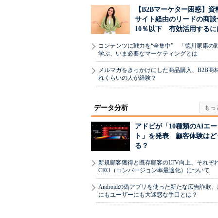
【B2Bマーケター困惑】資
サイト経由のリードの商談
10％以下 有効活用するに
コンテンツに戦力を“全集中” 「徳川家康の
学ぶ、いま必要なマーケティングとは
メルマガをきっかけにした商品購入、B2B商
れくらいの人が経験？
データ分析
アドビが「10種類のAIエ
ト」を発表 顧客体験はど
る？
新規顧客獲得と既存顧客のLTV向上、それぞ
CRO（コンバージョン率最適化）について
Androidの偽アプリを使った新たな広告詐欺
にもユーザーにも大迷惑な手口とは？