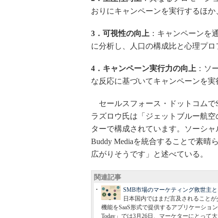
おりにキャンペーンを実行するほか
3．可視性の向上
：キャンペーンを
に分析し、人口の構成比と心理プロ
4．キャンペーン実行力の向上
：ソ
な反応に基づいてキャンペーンを実
セールスフォース・ドットコムでSalesfo
ラズロウ氏は「ジェットブルー航空
ターで構成されています。ソーシャルマ
Buddy Mediaを統合すること
広がりそうです」と述べている。
関連記事
SMB市場のマーケティング救世主と
日本国内ではまだ言及されることが少ない「
機能をSaaS形式で提供するアプリケーションだ。C
Today」では3月26日、マーケターにと