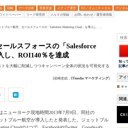
戦略
データ分析
営業支援
メディア運営
EC／オムニチャネル
デジタ
B
ワイトペーパー
リード研究所
メルマガ登録
お問い合わせ／運営者情報
トブルー航空、セールスフォースの「Salesforce Marketing Cloud」を導入し、...
スフォースの「Salesforce
を導入し、ROI140％を達成
知っ
ストを大幅に削減しつつキャンペーン全体の状況を可視化する
記事
アイ
[岩崎史絵，
ITmedia マーケティング
]
キャ
関連
ューヨーク現地時間2013年7月9日、同社の
Cloud」をジェットブルー航空が導入したと発表した。ジェットブル
ing Cloudの1つで、FacebookやTwitter、Google+や