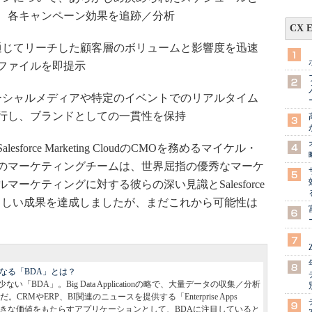
、各キャンペーン効果を追跡／分析
CX 
通じてリーチした顧客層のボリュームと影響度を迅速
ファイルを即提示
ーシャルメディアや特定のイベントでのリアルタイム
行し、ブランドとしての一貫性を保持
rce Marketing CloudのCMOを務めるマイケル・
のマーケティングチームは、世界屈指の優秀なマーケ
ーケティングに対する彼らの深い見識とSalesforce
で素晴らしい成果を達成しましたが、まだこれから可能性は
なる「BDA」とは？
BDA」。Big Data Applicationの略で、大量データの収集／分析
RMやERP、BI関連のニュースを提供する「Enterprise Apps
って大きな価値をもたらすアプリケーションとして、BDAに注目していると