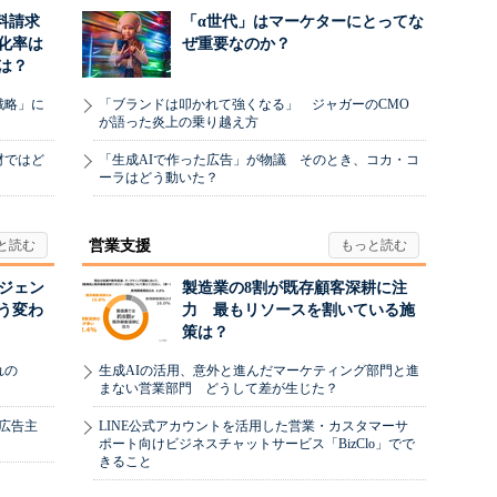
料請求
「α世代」はマーケターにとってな
化率は
ぜ重要なのか？
は？
戦略」に
「ブランドは叩かれて強くなる」 ジャガーのCMO
が語った炎上の乗り越え方
材ではど
「生成AIで作った広告」が物議 そのとき、コカ・コ
ーラはどう動いた？
営業支援
ージェン
製造業の8割が既存顧客深耕に注
う変わ
力 最もリソースを割いている施
策は？
れの
生成AIの活用、意外と進んだマーケティング部門と進
まない営業部門 どうして差が生じた？
、広告主
LINE公式アカウントを活用した営業・カスタマーサ
ポート向けビジネスチャットサービス「BizClo」でで
きること