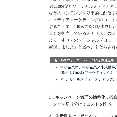
YouTubeなどソーシャルメディ
などのコンテンツを効率的に配信する「Sal
ルメディアマーケティングのコスト
することで、140％のROIを達成
ョンを担当しているアナリストのショーン・ウ
より、すべてのソーシャルプロモー
実現しました」と述べ、もたらされ
「セールスフォース・ドットコム」関連記事
中小企業庁、中小企業／小規模事
採用（ITmedia マーケティング）
MS、セールスフォース、オラクルが口
1．キャンペーン管理の効率化
：投
ーンとを切り分けてコストを削減
2．生産性向上
：異なるプロモーシ