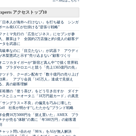
11～30位はこちら »
Experts アクセストップ10
「日本人が海外へ行けない」を打ち破る シンガ
ポール発LCCが仕掛ける“逆張り戦略”
ファミマ先行の「広告ビジネス」にセブンが参
入、勝算は？ 全国約2万店舗と約1億人の顧客デ
ータを武器に
高級車なのに「目立たない」が武器？ アウディ
が木梨憲武と示す“売り込まない”顧客づくり
オニツカタイガーが“新宿ど真ん中”で描く世界戦
略 プラダやロエベと競う「売上1365億円の先」
サツドラ、クーポン配布で「数十億円の売り上げ
効果」 アプリ会員「145万人」達成で見据え
る、真の顧客理解
富裕層の「使う喜び」をどう引き出すか ダイナ
ースとニューオータニ「18万円超カード」の真意
「サングラス＝不良」の偏見を巧みに壊した
Zoff 社長が明かす“したたかな”ブランド戦略
年会費16万5000円を「据え置いた」AMEX プラ
チナが売る"体験"の裏に「年500万円」の顧客選
別
チャット問い合わせ「98％」をAIが無人解決