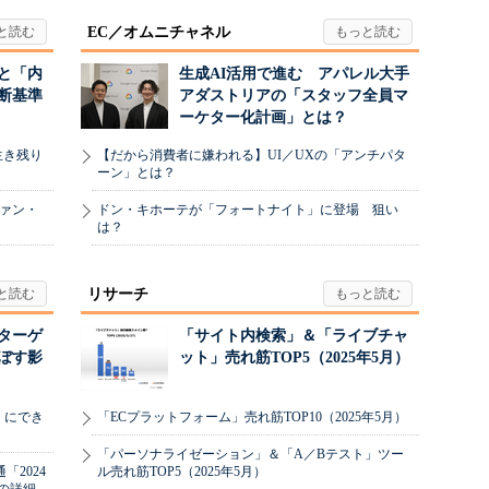
EC／オムニチャネル
と「内
生成AI活用で進む アパレル大手
断基準
アダストリアの「スタッフ全員マ
ーケター化計画」とは？
生き残り
【だから消費者に嫌われる】UI／UXの「アンチパタ
ーン」とは？
ヴァン・
ドン・キホーテが「フォートナイト」に登場 狙い
は？
リサーチ
リターゲ
「サイト内検索」＆「ライブチャ
ぼす影
ット」売れ筋TOP5（2025年5月）
」にでき
「ECプラットフォーム」売れ筋TOP10（2025年5月）
「パーソナライゼーション」＆「A／Bテスト」ツー
2024
ル売れ筋TOP5（2025年5月）