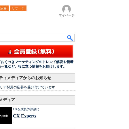
ル広告
リサーチ
マイページ
ておくべきマーケティングのトレンド解説や新着
の一覧など、役に立つ情報をお届けします。
ティメディアからのお知らせ
リア採用の応募を受け付けています
メディア
CXを成長の源泉に
CX Experts