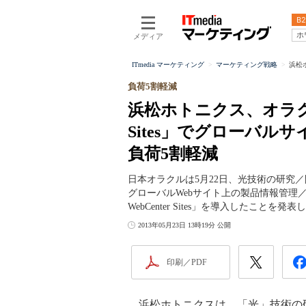
B2
ホ
メディア
ITmedia マーケティング
マーケティング戦略
浜松ホ
負荷5割軽減
浜松ホトニクス、オラクルのC
Sites」でグローバル
負荷5割軽減
日本オラクルは5月22日、光技術の研究
グローバルWebサイト上の製品情報管理／
WebCenter Sites」を導入したことを発表
2013年05月23日 13時19分 公開
印刷／PDF
浜松ホトニクスは、「光」技術の