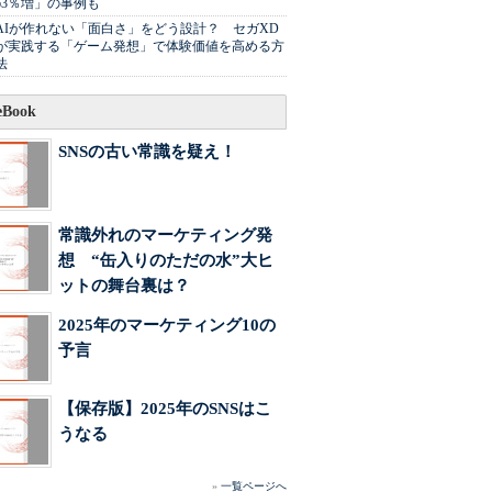
63％増」の事例も
AIが作れない「面白さ」をどう設計？ セガXD
が実践する「ゲーム発想」で体験価値を高める方
法
Book
SNSの古い常識を疑え！
常識外れのマーケティング発
想 “缶入りのただの水”大ヒ
ットの舞台裏は？
2025年のマーケティング10の
予言
【保存版】2025年のSNSはこ
うなる
»
一覧ページへ