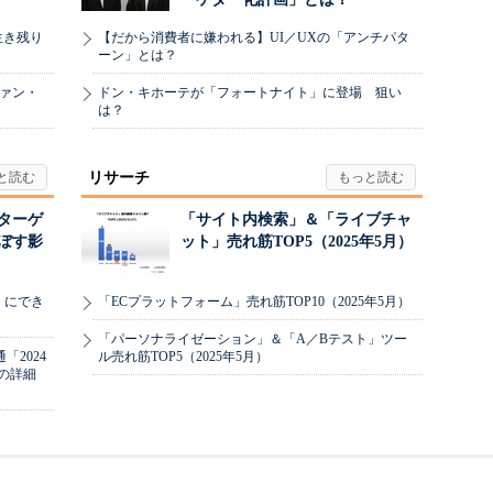
生き残り
【だから消費者に嫌われる】UI／UXの「アンチパタ
ーン」とは？
ヴァン・
ドン・キホーテが「フォートナイト」に登場 狙い
は？
リサーチ
リターゲ
「サイト内検索」＆「ライブチャ
ぼす影
ット」売れ筋TOP5（2025年5月）
」にでき
「ECプラットフォーム」売れ筋TOP10（2025年5月）
「パーソナライゼーション」＆「A／Bテスト」ツー
2024
ル売れ筋TOP5（2025年5月）
の詳細