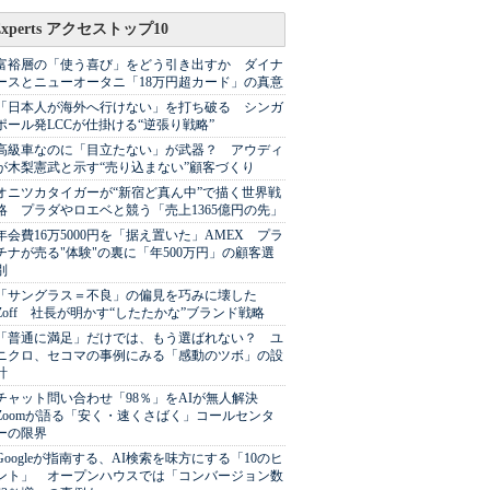
Experts アクセストップ10
富裕層の「使う喜び」をどう引き出すか ダイナ
ースとニューオータニ「18万円超カード」の真意
「日本人が海外へ行けない」を打ち破る シンガ
ポール発LCCが仕掛ける“逆張り戦略”
高級車なのに「目立たない」が武器？ アウディ
が木梨憲武と示す“売り込まない”顧客づくり
オニツカタイガーが“新宿ど真ん中”で描く世界戦
略 プラダやロエベと競う「売上1365億円の先」
年会費16万5000円を「据え置いた」AMEX プラ
チナが売る"体験"の裏に「年500万円」の顧客選
別
「サングラス＝不良」の偏見を巧みに壊した
Zoff 社長が明かす“したたかな”ブランド戦略
「普通に満足」だけでは、もう選ばれない？ ユ
ニクロ、セコマの事例にみる「感動のツボ」の設
計
チャット問い合わせ「98％」をAIが無人解決
Zoomが語る「安く・速くさばく」コールセンタ
ーの限界
Googleが指南する、AI検索を味方にする「10のヒ
ント」 オープンハウスでは「コンバージョン数