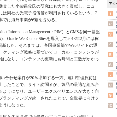
アク
を受賞した小柴昌俊氏の研究にも大きく貢献し、ニュー
には同社の光電子増倍管が利用されているという。7
率では海外事業が6割を占める。
nformation Management：PIM）とCMSを同一基盤
le WebCenter Sitesを導入して2013年2月には稼
刷新した。それまでは、各国事業部でWebサイトの運
ーケティング戦略に基づいてローカル・コンテンツが
雑になり、コンテンツの更新にも時間と工数がかかっ
い合わせ案件が20％増加する一方、運用管理負荷は
向上したことで、サイト訪問者が、製品の最適な組み合
るようになり、ユーザーエクスペリエンスが大きく向
ブランディングが統一されたことで、全世界に向けタ
ようになった。
対応と各国拠点での最適なプロモーション展開に向