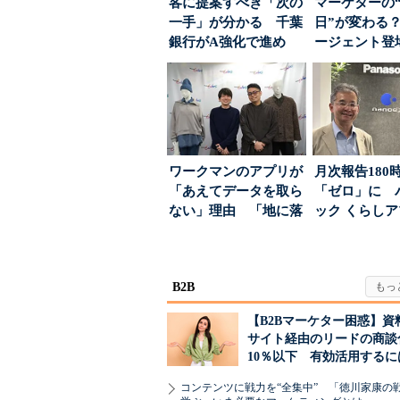
客に提案すべき「次の
マーケターの
一手」が分かる 千葉
日”が変わる？
銀行がA強化で進め
ージェント登
る“One to On...
が起きるか
ワークマンのアプリが
月次報告180
「あえてデータを取ら
「ゼロ」に 
ない」理由 「地に落
ック くらし
ちた顧客満足度」を
ンス社が挑んだV
引...
B2B
【B2Bマーケター困惑】資
サイト経由のリードの商談
10％以下 有効活用するに
コンテンツに戦力を“全集中” 「徳川家康の