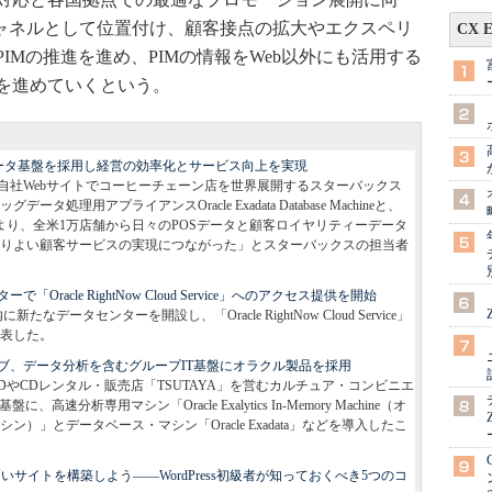
チャネルとして位置付け、顧客接点の拡大やエクスペリ
CX 
IMの推進を進め、PIMの情報をWeb以外にも活用する
を進めていくという。
グデータ基盤を採用し経営の効率化とサービス向上を実現
自社Webサイトでコーヒーチェーン店を世界展開するスターバックス
理用アプライアンスOracle Exadata Database Machineと、
terprise Editionにより、全米1万店舗から日々のPOSデータと顧客ロイヤリティーデータ
りよい顧客サービスの実現につながった」とスターバックスの担当者
acle RightNow Cloud Service」へのアクセス提供を開始
なデータセンターを開設し、「Oracle RightNow Cloud Service」
表した。
ブ、データ分析を含むグループIT基盤にオラクル製品を採用
DVDやCDレンタル・販売店「TSUTAYA」を営むカルチュア・コンビニエ
分析専用マシン「Oracle Exalytics In-Memory Machine（オ
」とデータベース・マシン「Oracle Exadata」などを導入したこ
が高いサイトを構築しよう――WordPress初級者が知っておくべき5つのコ