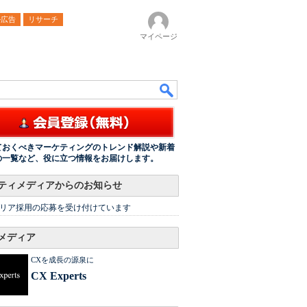
ル広告
リサーチ
マイページ
ておくべきマーケティングのトレンド解説や新着
の一覧など、役に立つ情報をお届けします。
ティメディアからのお知らせ
リア採用の応募を受け付けています
メディア
CXを成長の源泉に
CX Experts