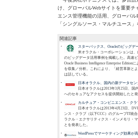
け、グローバルWebサイトを重要
エンス管理機能の活用、グローバルP
「シングルソース・マルチユース」
関連記事
スターバックス、Oracleのビッ
米オラクル・コーポレーションは、
のビッグデータ活用事例を掲載した。高速ビッグデータ処
Oracle Business Intelligence En
を収集／分析。これにより、「経営革新とよ
は話している。
日本オラクル、国内の新データセンターで「Or
日本オラクルは2013年3月25日、国内に新た
へのセキュアなアクセスを提供開始したと発
カルチュア・コンビニエンス・クラ
日本オラクルは2013年4月23日、
ンス・クラブ（以下CCC）のグループIT統合基盤に、高速
ラクル・エクサリティクス・インメモリ・マシン）
とを発表した。
WordPressでマーケティング効果