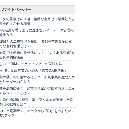
ホワイトペーパー
ータの重複は40％超、精緻な名寄せで業務効率と
果を向上させる秘訣
Spotの活用が思うように進まない？ データ管理の
解決方法
やCRMとの二重管理を脱却、名刺を営業資産に変
たな名刺管理とは？
sforce活用を軌道に乗せるには？ “よくある課題”を
る具体的解決策
ない「CRMマーケティング」の実践方法
分かる、B2B営業のための「営業DX推進術」
業の壁」を打破するには？ 新規事業を生むため
とリーダーの在り方
業を成功に導く、経営実務家が実践するクリエイ
マネジメントとは？
上高が約2倍に成長、富士フイルムが実践した新
創出の戦略とは？
代の「市場調査」、データから“答え”を出すために
3ステップ