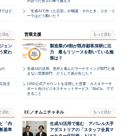
が語った炎上の乗り越え方
材ではど
「生成AIで作った広告」が物議 そのとき、コカ・コ
ーラはどう動いた？
営業支援
ージェン
製造業の8割が既存顧客深耕に注
う変わ
力 最もリソースを割いている施
策は？
れの
生成AIの活用、意外と進んだマーケティング部門と進
まない営業部門 どうして差が生じた？
、広告主
LINE公式アカウントを活用した営業・カスタマーサ
ポート向けビジネスチャットサービス「BizClo」でで
きること
EC／オムニチャネル
と「内
生成AI活用で進む アパレル大手
断基準
アダストリアの「スタッフ全員マ
ーケター化計画」とは？