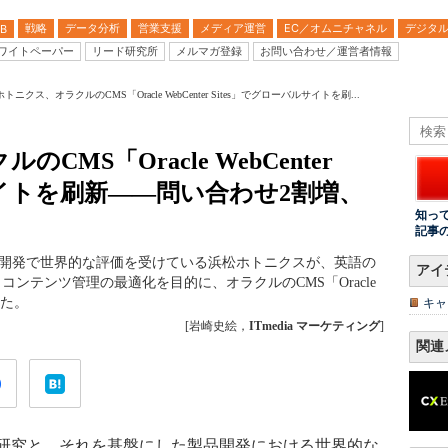
戦略
データ分析
営業支援
メディア運営
EC／オムニチャネル
デジタ
B
ワイトペーパー
リード研究所
メルマガ登録
お問い合わせ／運営者情報
トニクス、オラクルのCMS「Oracle WebCenter Sites」でグローバルサイトを刷...
MS「Oracle WebCenter
サイトを刷新――問い合わせ2割増、
知っ
記事
／開発で世界的な評価を受けている浜松ホトニクスが、英語の
アイ
コンテンツ管理の最適化を目的に、オラクルのCMS「Oracle
した。
キャ
[岩崎史絵，
ITmedia マーケティング
]
関連
研究と、それを基盤にした製品開発における世界的な