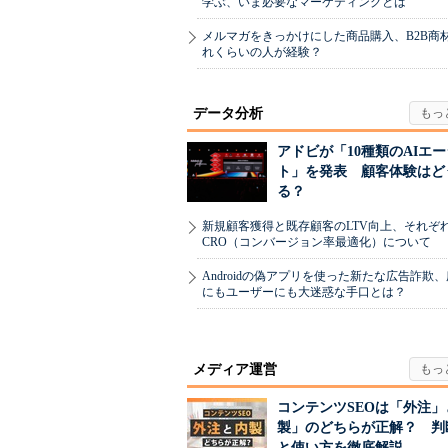
学ぶ、いま必要なマーケティングとは
メルマガをきっかけにした商品購入、B2B商
れくらいの人が経験？
データ分析
アドビが「10種類のAIエ
ト」を発表 顧客体験はど
る？
新規顧客獲得と既存顧客のLTV向上、それぞ
CRO（コンバージョン率最適化）について
Androidの偽アプリを使った新たな広告詐欺
にもユーザーにも大迷惑な手口とは？
メディア運営
コンテンツSEOは「外注」
製」のどちらが正解？ 判
と使い方を徹底解説