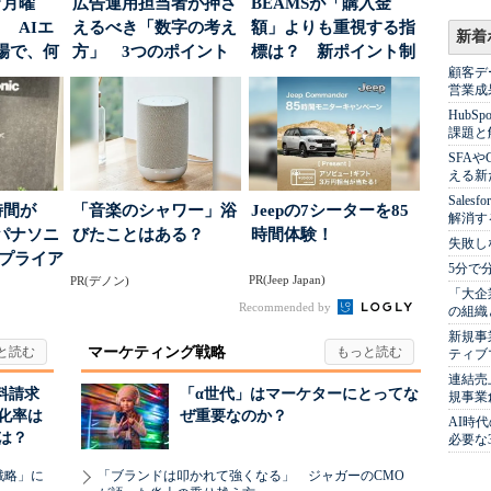
“月曜
広告運用担当者が押さ
BEAMSが「購入金
 AIエ
えるべき「数字の考え
額」よりも重視する指
新着
場で、何
方」 3つのポイント
標は？ 新ポイント制
顧客デ
とは
度の狙い
営業成
Hub
課題と
SFA
える新
Sale
時間が
「音楽のシャワー」浴
Jeepの7シーターを85
解消す
パナソニ
びたことはある？
時間体験！
失敗し
アプライア
5分で
PR(Jeep Japan)
o...
PR(デノン)
「大企
Recommended by
の組織
新規事
マーケティング戦略
ティブ
連結売
料請求
「α世代」はマーケターにとってな
規事業
化率は
ぜ重要なのか？
AI時
は？
必要な
戦略」に
「ブランドは叩かれて強くなる」 ジャガーのCMO