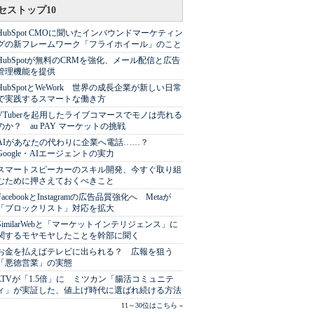
セストップ10
HubSpot CMOに聞いたインバウンドマーケティン
グの新フレームワーク「フライホイール」のこと
HubSpotが無料のCRMを強化、メール配信と広告
管理機能を提供
HubSpotとWeWork 世界の成長企業が新しい日常
で実践するスマートな働き方
VTuberを起用したライブコマースでモノは売れる
のか？ au PAY マーケットの挑戦
AIがあなたの代わりに企業へ電話……？
Google・AIエージェントの実力
スマートスピーカーのスキル開発、今すぐ取り組
むために押さえておくべきこと
FacebookとInstagramの広告品質強化へ Metaが
「ブロックリスト」対応を拡大
SimilarWebと「マーケットインテリジェンス」に
関するモヤモヤしたことを幹部に聞く
お金を払えばテレビに出られる？ 広報を狙う
「悪徳営業」の実態
LTVが「1.5倍」に ミツカン「腸活コミュニテ
ィ」が実証した、値上げ時代に選ばれ続ける方法
11～30位はこちら »