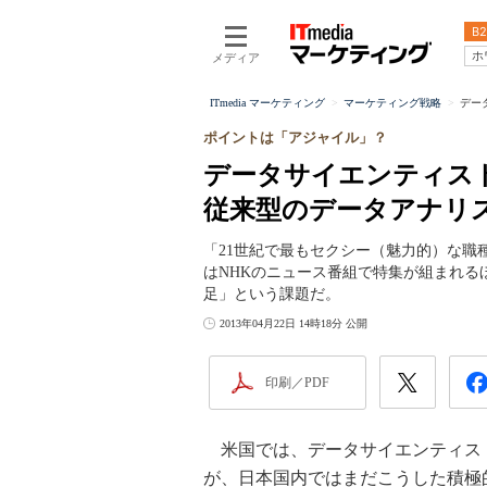
B2
ホ
メディア
ITmedia マーケティング
マーケティング戦略
デー
ポイントは「アジャイル」？
データサイエンティス
従来型のデータアナリ
「21世紀で最もセクシー（魅力的）な職
はNHKのニュース番組で特集が組まれ
足」という課題だ。
2013年04月22日 14時18分 公開
印刷／PDF
米国では、データサイエンティス
が、日本国内ではまだこうした積極