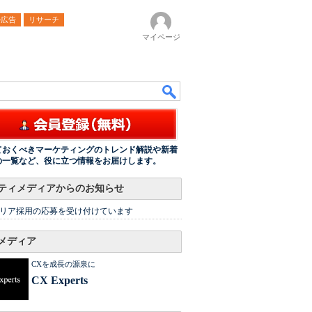
ル広告
リサーチ
マイページ
ておくべきマーケティングのトレンド解説や新着
の一覧など、役に立つ情報をお届けします。
ティメディアからのお知らせ
リア採用の応募を受け付けています
メディア
CXを成長の源泉に
CX Experts