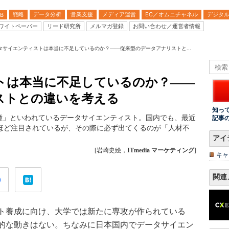
戦略
データ分析
営業支援
メディア運営
EC／オムニチャネル
デジタ
B
ワイトペーパー
リード研究所
メルマガ登録
お問い合わせ／運営者情報
タサイエンティストは本当に不足しているのか？――従来型のデータアナリストと...
トは本当に不足しているのか？――
ストとの違いを考える
知っ
種」といわれているデータサイエンティスト。国内でも、最近
記事
るほど注目されているが、その際に必ず出てくるのが「人材不
アイ
[岩崎史絵，
ITmedia マーケティング
]
キャ
関連
ト養成に向け、大学では新たに専攻が作られている
的な動きはない。ちなみに日本国内でデータサイエン