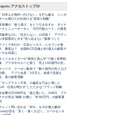
Experts アクセストップ10
「日本人が海外へ行けない」を打ち破る シンガ
ポール発LCCが仕掛ける“逆張り戦略”
富裕層の「使う喜び」をどう引き出すか ダイナ
ースとニューオータニ「18万円超カード」の真意
高級車なのに「目立たない」が武器？ アウディ
が木梨憲武と示す“売り込まない”顧客づくり
ファミマ先行の「広告ビジネス」にセブンが参
入、勝算は？ 全国約2万店舗と約1億人の顧客デ
ータを武器に
オニツカタイガーが“新宿ど真ん中”で描く世界戦
略 プラダやロエベと競う「売上1365億円の先」
サツドラ、クーポン配布で「数十億円の売り上げ
効果」 アプリ会員「145万人」達成で見据え
る、真の顧客理解
「サングラス＝不良」の偏見を巧みに壊した
Zoff 社長が明かす“したたかな”ブランド戦略
年会費16万5000円を「据え置いた」AMEX プラ
チナが売る"体験"の裏に「年500万円」の顧客選
別
チャット問い合わせ「98％」をAIが無人解決
Zoomが語る「安く・速くさばく」コールセンタ