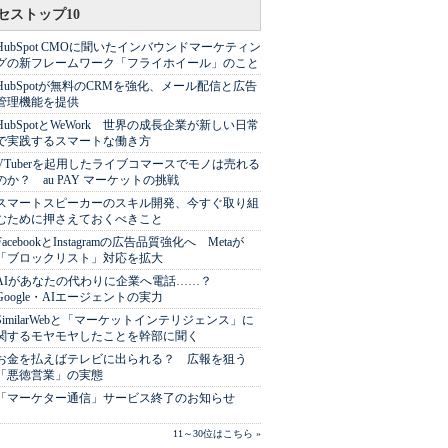
セストップ10
HubSpot CMOに聞いたインバウンドマーケティン
グの新フレームワーク「フライホイール」のこと
HubSpotが無料のCRMを強化、メール配信と広告
管理機能を提供
HubSpotとWeWork 世界の成長企業が新しい日常
で実践するスマートな働き方
VTuberを起用したライブコマースでモノは売れる
のか？ au PAY マーケットの挑戦
スマートスピーカーのスキル開発、今すぐ取り組
むために押さえておくべきこと
FacebookとInstagramの広告品質強化へ Metaが
「ブロックリスト」対応を拡大
AIがあなたの代わりに企業へ電話……？
Google・AIエージェントの実力
SimilarWebと「マーケットインテリジェンス」に
関するモヤモヤしたことを幹部に聞く
お金を払えばテレビに出られる？ 広報を狙う
「悪徳営業」の実態
「マーケター通信」サービス終了のお知らせ
11～30位はこちら »