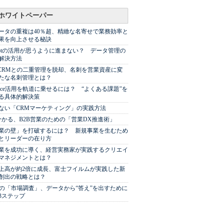
ホワイトペーパー
ータの重複は40％超、精緻な名寄せで業務効率と
果を向上させる秘訣
Spotの活用が思うように進まない？ データ管理の
解決方法
やCRMとの二重管理を脱却、名刺を営業資産に変
たな名刺管理とは？
sforce活用を軌道に乗せるには？ “よくある課題”を
る具体的解決策
ない「CRMマーケティング」の実践方法
分かる、B2B営業のための「営業DX推進術」
業の壁」を打破するには？ 新規事業を生むため
とリーダーの在り方
業を成功に導く、経営実務家が実践するクリエイ
マネジメントとは？
上高が約2倍に成長、富士フイルムが実践した新
創出の戦略とは？
代の「市場調査」、データから“答え”を出すために
3ステップ