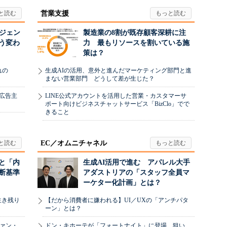
営業支援
ージェン
製造業の8割が既存顧客深耕に注
う変わ
力 最もリソースを割いている施
策は？
れの
生成AIの活用、意外と進んだマーケティング部門と進
まない営業部門 どうして差が生じた？
、広告主
LINE公式アカウントを活用した営業・カスタマーサ
ポート向けビジネスチャットサービス「BizClo」でで
きること
EC／オムニチャネル
と「内
生成AI活用で進む アパレル大手
断基準
アダストリアの「スタッフ全員マ
ーケター化計画」とは？
生き残り
【だから消費者に嫌われる】UI／UXの「アンチパタ
ーン」とは？
ヴァン・
ドン・キホーテが「フォートナイト」に登場 狙い