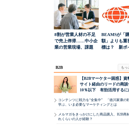
引...
8割が営業人材の不足
BEAMSが「
で売上停滞……中小企
額」よりも重
業の営業現場、課題
標は？ 新ポ
は？
度の狙い
B2B
【B2Bマーケター困惑】資
サイト経由のリードの商談
10％以下 有効活用するに
コンテンツに戦力を“全集中” 「徳川家康の
学ぶ、いま必要なマーケティングとは
メルマガをきっかけにした商品購入、B2B商
れくらいの人が経験？