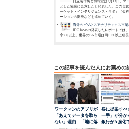
日立製作所と博報堂は2月13日、
とした協業に合意したと発表した。この合意に
ーケット・インテリジェンス・ラボ」（仮称
ーションの開発などを進めていく。
海外のビジネスアナリティクス市場成
IDC Japanの発表したレポート
率5％以上、世界のBA市場は同10％以上成
この記事を読んだ人にお薦めの
ワークマンのアプリが
客に提案すべ
「あえてデータを取ら
一手」が分か
ない」理由 「地に落
銀行がA強化
ちた顧客満足度」を
る“One to On..