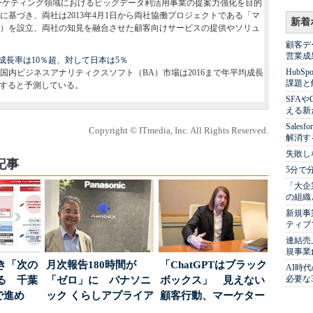
マーケティング領域におけるビッグデータ利活用事業の提案力強化を目的
基づき、両社は2013年4月1日から両社協働プロジェクトである「マ
新着
）を設立、両社の知見を融合させた顧客向けサービスの提供やソリュ
顧客デ
営業成
長率は10％超、対して日本は5％
Hub
では、国内ビジネスアナリティクスソフト（BA）市場は2016まで年平均成長
課題と
長すると予測している。
SFA
える新
Sale
Copyright © ITmedia, Inc. All Rights Reserved.
解消す
失敗し
記事
5分で
「大企
の組織
新規事
ティブ
連結売
規事業
き「次の
月次報告180時間が
「ChatGPTはブラック
AI時
必要な
る 千葉
「ゼロ」に パナソニ
ボックス」 見えない
で進め
ック くらしアプライア
顧客行動、マーケター
.
ンス社が挑んだVo...
に残された打ち...