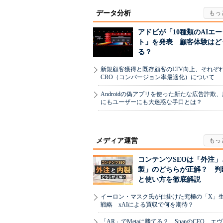
データ分析
アドビが「10種類のAIエ
ト」を発表 顧客体験はど
る？
新規顧客獲得と既存顧客のLTV向上、それぞ
CRO（コンバージョン率最適化）について
Androidの偽アプリを使った新たな広告詐欺
にもユーザーにも大迷惑な手口とは？
メディア運営
コンテンツSEOは「外注」
製」のどちらが正解？ 判
と使い方を徹底解説
イーロン・マスク氏が仕掛けた究極の「X」
戦略 xAIによる買収で何を期待？
「AR」でMetaに勝てる？ SnapのCEO、エ