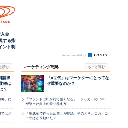
購入金
視する指
イント制
Recommended by
マーケティング戦略
料請求
「α世代」はマーケターにとってな
化率は
ぜ重要なのか？
は？
戦略」に
「ブランドは叩かれて強くなる」 ジャガーのCMO
が語った炎上の乗り越え方
材ではど
「生成AIで作った広告」が物議 そのとき、コカ・コ
ーラはどう動いた？