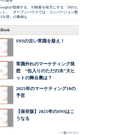
ーの限界
Googleが指南する、AI検索を味方にする「10のヒ
ント」 オープンハウスでは「コンバージョン数
63％増」の事例も
Book
SNSの古い常識を疑え！
常識外れのマーケティング発
想 “缶入りのただの水”大ヒ
ットの舞台裏は？
2025年のマーケティング10の
予言
【保存版】2025年のSNSはこ
うなる
»
一覧ページへ