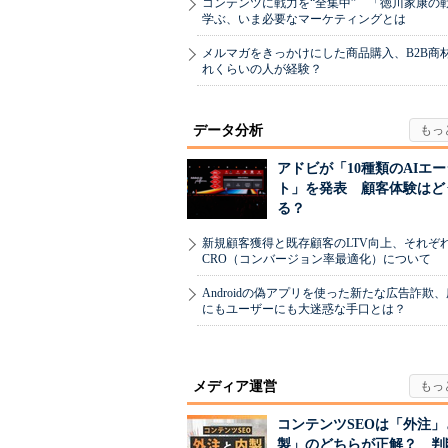
コンテンツに戦力を“全集中” 「徳川家康の
学ぶ、いま必要なマーケティングとは
メルマガをきっかけにした商品購入、B2B商
れくらいの人が経験？
データ分析
アドビが「10種類のAIエ
ト」を発表 顧客体験はど
る？
新規顧客獲得と既存顧客のLTV向上、それぞ
CRO（コンバージョン率最適化）について
Androidの偽アプリを使った新たな広告詐欺
にもユーザーにも大迷惑な手口とは？
メディア運営
コンテンツSEOは「外注」
製」のどちらが正解？ 判