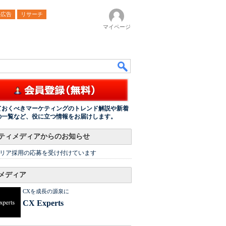
ル広告
リサーチ
マイページ
ておくべきマーケティングのトレンド解説や新着
の一覧など、役に立つ情報をお届けします。
ティメディアからのお知らせ
リア採用の応募を受け付けています
メディア
CXを成長の源泉に
CX Experts