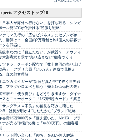
11～30位はこちら »
Experts アクセストップ10
「日本人が海外へ行けない」を打ち破る シンガ
ポール発LCCが仕掛ける“逆張り戦略”
ファミマ先行の「広告ビジネス」にセブンが参
入、勝算は？ 全国約2万店舗と約1億人の顧客デ
ータを武器に
高級車なのに「目立たない」が武器？ アウディ
が木梨憲武と示す“売り込まない”顧客づくり
サツドラ、クーポン配布で「数十億円の売り上げ
効果」 アプリ会員「145万人」達成で見据え
る、真の顧客理解
オニツカタイガーが“新宿ど真ん中”で描く世界戦
略 プラダやロエベと競う「売上1365億円の先」
富裕層の「使う喜び」をどう引き出すか ダイナ
ースとニューオータニ「18万円超カード」の真意
「サングラス＝不良」の偏見を巧みに壊した
Zoff 社長が明かす“したたかな”ブランド戦略
年会費16万5000円を「据え置いた」AMEX プラ
チナが売る"体験"の裏に「年500万円」の顧客選
別
チャット問い合わせ「98％」をAIが無人解決