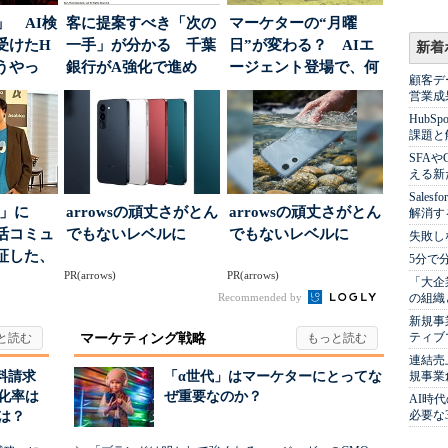
」 AI検
客に提案すべき「次の
マーケターの“月曜
受けたH
一手」が分かる 千葉
日”が変わる？ AIエ
新着
どうやっ
銀行がA強化で進め
ージェント登場で、何
顧客デ
る“One to On...
が起きるか
営業成
Hub
課題と
SFA
える新
Sale
5倍」に
arrowsの頑丈さがとん
arrowsの頑丈さがとん
解消す
活コミュ
でもないレベルに
でもないレベルに
失敗し
証した、
5分で
PR(arrows)
PR(arrows)
...
「大企
Recommended by
の組織
新規事
ティブ
マーケティング戦略
連結売
規事業
料請求
「α世代」はマーケターにとってな
化率は
ぜ重要なのか？
AI時
必要な
は？