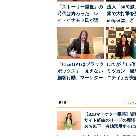
「ストーリー重視」の
流入「80％減
時代は終わった レ
索で大打撃を
イ・イナモト氏が語
ubSpotは、
る、信頼を軸にしたブ
て“未来の顧...
ラン...
「ChatGPTはブラック
LTVが「1.
ボックス」 見えない
ミツカン「腸
顧客行動、マーケター
ニティ」が実
に残された打ち...
値上げ時代に選ば
B2B
【B2Bマーケター困惑】資
サイト経由のリードの商談
10％以下 有効活用するに