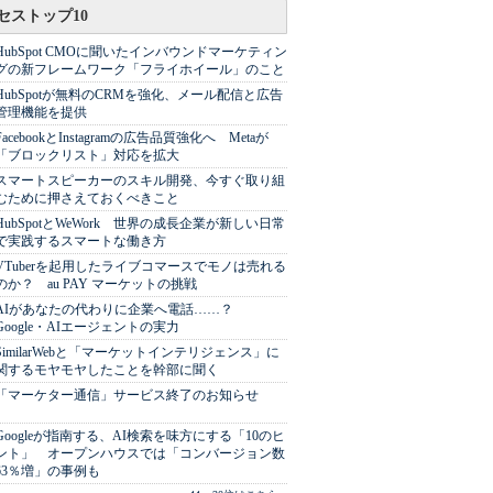
セストップ10
HubSpot CMOに聞いたインバウンドマーケティン
グの新フレームワーク「フライホイール」のこと
HubSpotが無料のCRMを強化、メール配信と広告
管理機能を提供
FacebookとInstagramの広告品質強化へ Metaが
「ブロックリスト」対応を拡大
スマートスピーカーのスキル開発、今すぐ取り組
むために押さえておくべきこと
HubSpotとWeWork 世界の成長企業が新しい日常
で実践するスマートな働き方
VTuberを起用したライブコマースでモノは売れる
のか？ au PAY マーケットの挑戦
AIがあなたの代わりに企業へ電話……？
Google・AIエージェントの実力
SimilarWebと「マーケットインテリジェンス」に
関するモヤモヤしたことを幹部に聞く
「マーケター通信」サービス終了のお知らせ
Googleが指南する、AI検索を味方にする「10のヒ
ント」 オープンハウスでは「コンバージョン数
63％増」の事例も