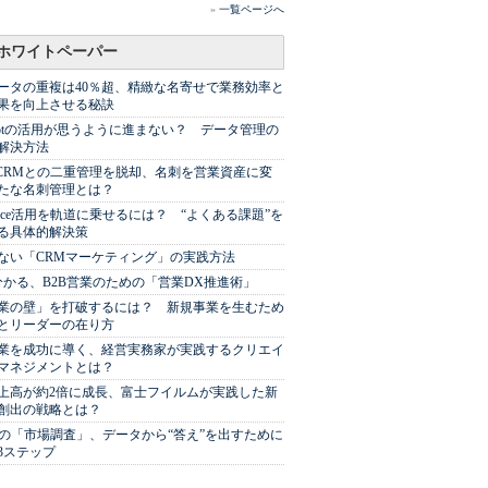
»
一覧ページへ
ホワイトペーパー
ータの重複は40％超、精緻な名寄せで業務効率と
果を向上させる秘訣
Spotの活用が思うように進まない？ データ管理の
解決方法
やCRMとの二重管理を脱却、名刺を営業資産に変
たな名刺管理とは？
sforce活用を軌道に乗せるには？ “よくある課題”を
る具体的解決策
ない「CRMマーケティング」の実践方法
分かる、B2B営業のための「営業DX推進術」
業の壁」を打破するには？ 新規事業を生むため
とリーダーの在り方
業を成功に導く、経営実務家が実践するクリエイ
マネジメントとは？
上高が約2倍に成長、富士フイルムが実践した新
創出の戦略とは？
代の「市場調査」、データから“答え”を出すために
3ステップ