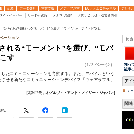
戦略
データ分析
営業支援
メディア運営
EC／オムニチャネル
デジタ
B
ワイトペーパー
リード研究所
メルマガ登録
お問い合わせ／運営者情報
回 モバイルが利用される“モーメント”を選び、“モバイルムーブメント”を起...
ベーション
される“モーメント”を選び、“モバ
起こす
（1/2 ページ）
知っ
記事
かしたコミュニケーションを考察する。また、モバイルという
化させる新たなコミュニケーションデバイス「ウェアラブル」
アイ
キャ
[馬渕邦美，
オグルヴィ・アンド・メイザー・ジャパン
]
関連
通知