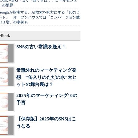
Zoomが語る「安く・速くさばく」コールセンタ
ーの限界
Googleが指南する、AI検索を味方にする「10のヒ
ント」 オープンハウスでは「コンバージョン数
63％増」の事例も
Book
SNSの古い常識を疑え！
常識外れのマーケティング発
想 “缶入りのただの水”大ヒ
ットの舞台裏は？
2025年のマーケティング10の
予言
【保存版】2025年のSNSはこ
うなる