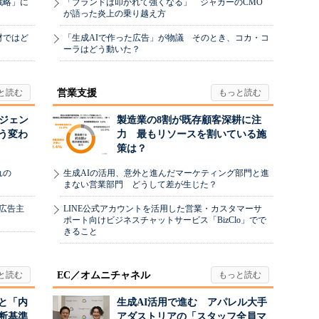
戦略」に
「ブランドは叩かれて強くなる」 ジャガーのCMO
が語った炎上の乗り越え方
材ではど
「生成AIで作った広告」が物議 そのとき、コカ・コ
ーラはどう動いた？
営業支援
ージェン
製造業の8割が既存顧客深耕に注
う変わ
力 最もリソースを割いている施
策は？
れの
生成AIの活用、意外と進んだマーケティング部門と進
まない営業部門 どうして差が生じた？
、広告主
LINE公式アカウントを活用した営業・カスタマーサ
ポート向けビジネスチャットサービス「BizClo」でで
きること
EC／オムニチャネル
と「内
生成AI活用で進む アパレル大手
断基準
アダストリアの「スタッフ全員マ