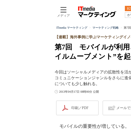
B2
ホ
メディア
ITmedia マーケティング
マーケティング戦略
第7
【連載】海外事例に学ぶマーケティングイノ
第7回 モバイルが利用
イルムーブメント”を
今回はソーシャルメディアの拡散性を活
コミュニケーションジャンルをさらに進
についても少し触れる。
2013年04月17日 08時00分 公開
印刷／PDF
メールで
モバイルの重要性が増している。