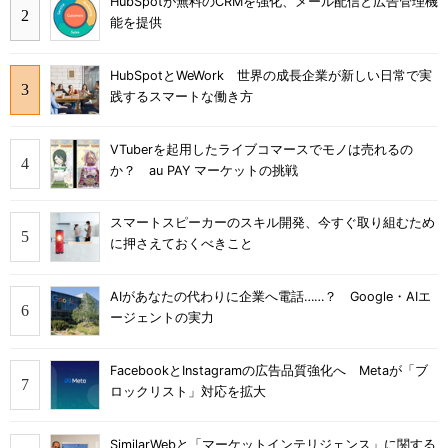
HubSpotが無料のCRMを強化、メール配信と広告管理機
能を提供
HubSpotとWeWork 世界の成長企業が新しい日常で実
践するスマートな働き方
VTuberを起用したライブコマースでモノは売れるの
か？ au PAY マーケットの挑戦
スマートスピーカーのスキル開発、今すぐ取り組むため
に押さえておくべきこと
AIがあなたの代わりに企業へ電話……？ Google・AIエ
ージェントの実力
FacebookとInstagramの広告品質強化へ Metaが「ブ
ロックリスト」対応を拡大
SimilarWebと「マーケットインテリジェンス」に関する