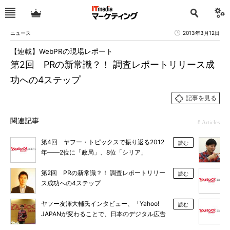
ニュース
2013年3月12日
【連載】WebPRの現場レポート
第2回 PRの新常識？！ 調査レポートリリース成
功への4ステップ
記事を見る
関連記事
8 Articles
第4回 ヤフー・トピックスで振り返る2012
読む
年――2位に「政局」、8位「シリア」
第2回 PRの新常識？！ 調査レポートリリー
読む
ス成功への4ステップ
ヤフー友澤大輔氏インタビュー、「Yahoo!
読む
JAPANが変わることで、日本のデジタル広告
市場は進化できる」（後篇）