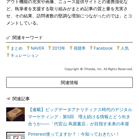
アウト機能の充実や画像、ニュース提供サイトとの連携強化な
ど、執筆者を支援する取り組みがまとめ記事の質と量を充実さ
せ、その結果、訪問者数の堅調な増加につながったのでは」とコ
メントしている。
関連キーワード
まとめ
|
NAVER
|
2013年
|
視聴率
|
Facebook
|
人気
|
キュレーション
Copyright © ITmedia, Inc. All Rights Reserved.
関連情報
関連記事
【連載】ビッグデータアナリティクス時代のデジタル
マーケティング：第5回 増え続ける情報とどう向き
合うか――「代官山 蔦屋書店」が目指す未来の本屋
Pinterest使ってますか？：今知っておきたい！