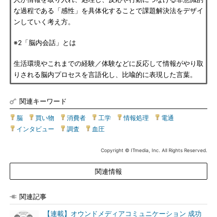
な過程である「感性」を具体化することで課題解決法をデザイ
ンしていく考え方。
※2「脳内会話」とは
生活環境やこれまでの経験／体験などに反応して情報がやり取
りされる脳内プロセスを言語化し、比喩的に表現した言葉。
関連キーワード
脳
|
買い物
|
消費者
|
工学
|
情報処理
|
電通
|
インタビュー
|
調査
|
血圧
Copyright © ITmedia, Inc. All Rights Reserved.
関連情報
関連記事
【連載】オウンドメディアコミュニケーション 成功