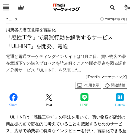
ニュース
2012年11月21日
消費者の潜在意識を言語化
「感性工学」で購買行動を解明するサービス
「ULHINT」を開発、電通
電通と電通マーケティングインサイトは11月21日、買い物客の潜
在意識下での購入プロセスを読み解くことで販売促進を図る調査
／分析サービス「ULHINT」を発表した。
[ITmedia マーケティング]
PC用表示
関連情報
Share
Post
LINE
Hatena
ULHINTは「感性工学※1」の手法を用いて、買い物客が店舗の
商品棚の前で潜在的に考えていることを把握するためのサービ
ス。店頭で消費者に特殊なインタビューを行い、言語化できる意