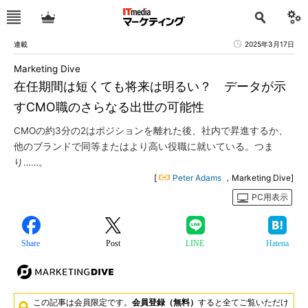
連載
2025年3月17日
Marketing Dive
在任期間は短くても将来は明るい？ データが示
すCMO職のさらなる出世の可能性
CMOの約3分の2はポジションを離れた後、社内で昇進するか、
他のブランドで同等またはより高い役職に就いている。つま
り……。
[
Peter Adams
，Marketing Dive]
PC用表示
Share
Post
LINE
Hatena
この記事は会員限定です。
会員登録（無料）
すると全てご覧いただけ