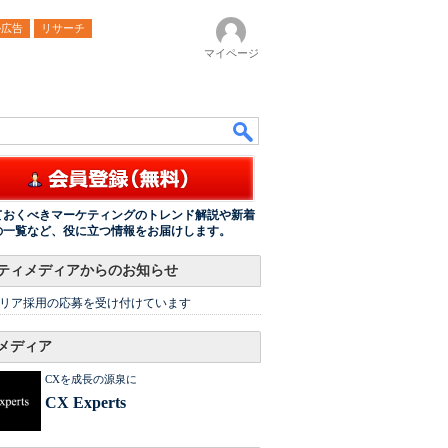
ル広告
リサーチ
マイページ
ておくべきマーケティングのトレンド解説や新着
の一覧など、役に立つ情報をお届けします。
ティメディアからのお知らせ
リア採用の応募を受け付けています
メディア
CXを成長の源泉に
CX Experts