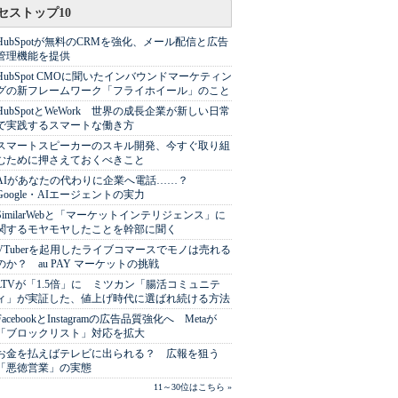
セストップ10
HubSpotが無料のCRMを強化、メール配信と広告
管理機能を提供
HubSpot CMOに聞いたインバウンドマーケティン
グの新フレームワーク「フライホイール」のこと
HubSpotとWeWork 世界の成長企業が新しい日常
で実践するスマートな働き方
スマートスピーカーのスキル開発、今すぐ取り組
むために押さえておくべきこと
AIがあなたの代わりに企業へ電話……？
Google・AIエージェントの実力
SimilarWebと「マーケットインテリジェンス」に
関するモヤモヤしたことを幹部に聞く
VTuberを起用したライブコマースでモノは売れる
のか？ au PAY マーケットの挑戦
LTVが「1.5倍」に ミツカン「腸活コミュニテ
ィ」が実証した、値上げ時代に選ばれ続ける方法
FacebookとInstagramの広告品質強化へ Metaが
「ブロックリスト」対応を拡大
お金を払えばテレビに出られる？ 広報を狙う
「悪徳営業」の実態
11～30位はこちら »