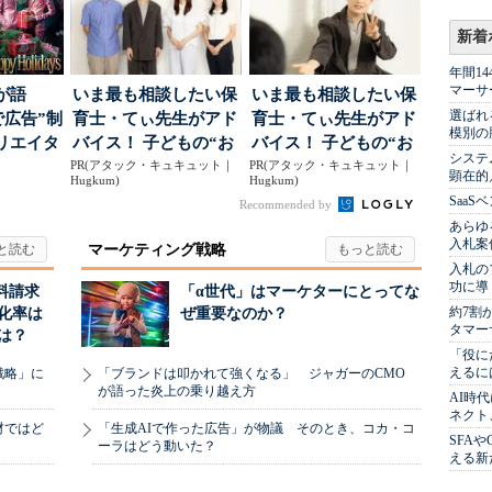
新着
年間1
マーサ
が語
いま最も相談したい保
いま最も相談したい保
選ばれ
で広告”制
育士・てぃ先生がアド
育士・てぃ先生がアド
模別の
リエイタ
バイス！ 子どもの“お
バイス！ 子どもの“お
システ
要な役
PR(アタック・キュキュット｜
てつだい”に、どん...
PR(アタック・キュキュット｜
てつだい”に、どん...
顕在的
Hugkum)
Hugkum)
Saa
Recommended by
あらゆ
入札案
マーケティング戦略
入札の
功に導
料請求
「α世代」はマーケターにとってな
約7割
化率は
ぜ重要なのか？
タマー
は？
「役に
えるに
戦略」に
「ブランドは叩かれて強くなる」 ジャガーのCMO
が語った炎上の乗り越え方
AI時
ネクト
材ではど
「生成AIで作った広告」が物議 そのとき、コカ・コ
SFA
ーラはどう動いた？
える新