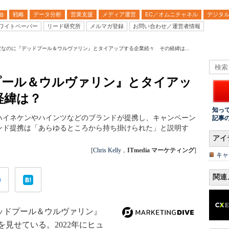
戦略
データ分析
営業支援
メディア運営
EC／オムニチャネル
デジタ
B
ワイトペーパー
リード研究所
メルマガ登録
お問い合わせ／運営者情報
定なのに『デッドプール＆ウルヴァリン』とタイアップする企業続々 その経緯は...
プール＆ウルヴァリン』とタイアッ
経緯は？
知っ
ハイネケンやハインツなどのブランドが提携し、キャンペーン
記事
ンド提携は「あらゆるところから持ち掛けられた」と説明す
アイ
[
Chris Kelly
，
ITmedia マーケティング
]
キャ
関連
デッドプール＆ウルヴァリン』
見せている。2022年にヒュ