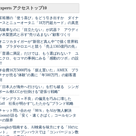
Experts アクセストップ10
富裕層の「使う喜び」をどう引き出すか ダイナ
ースとニューオータニ「18万円超カード」の真意
高級車なのに「目立たない」が武器？ アウディ
が木梨憲武と示す“売り込まない”顧客づくり
オニツカタイガーが“新宿ど真ん中”で描く世界戦
略 プラダやロエベと競う「売上1365億円の先」
「普通に満足」だけでは、もう選ばれない？ ユ
ニクロ、セコマの事例にみる「感動のツボ」の設
計
年会費16万5000円を「据え置いた」AMEX プラ
チナが売る"体験"の裏に「年500万円」の顧客選
別
「日本人が海外へ行けない」を打ち破る シンガ
ポール発LCCが仕掛ける“逆張り戦略”
「サングラス＝不良」の偏見を巧みに壊した
Zoff 社長が明かす“したたかな”ブランド戦略
チャット問い合わせ「98％」をAIが無人解決
Zoomが語る「安く・速くさばく」コールセンタ
ーの限界
Googleが指南する、AI検索を味方にする「10のヒ
ント」 オープンハウスでは「コンバージョン数