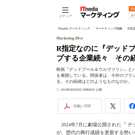
B2
ホ
メディア
ITmedia マーケティング
マーケティング戦略
R指
Marketing Dive
R指定なのに『デッド
プする企業続々 その
映画『デッドプール＆ウルヴァリン』と
を展開している。関係者は、今作のブラ
る。その経緯はどのようなものなのか。
2024年08月05日 08時00分 公開
印刷／PDF
2024年7月に劇場公開された『 
が、歴代の興行成績を更新する勢いを