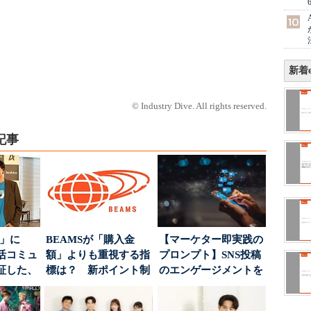
新着e
© Industry Dive. All rights reserved.
記事
5倍」に
BEAMSが「購入金
【マーケター即実践の
活コミュ
額」よりも重視する指
プロンプト】SNS投稿
証した、
標は？ 新ポイント制
のエンゲージメントを
...
度の狙い
高めるAI活用、ポ...