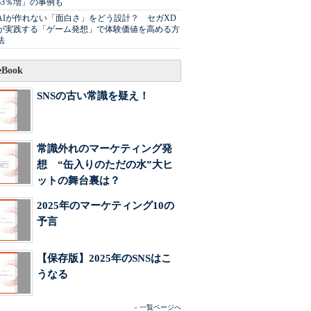
63％増」の事例も
AIが作れない「面白さ」をどう設計？ セガXD
が実践する「ゲーム発想」で体験価値を高める方
法
Book
SNSの古い常識を疑え！
常識外れのマーケティング発
想 “缶入りのただの水”大ヒ
ットの舞台裏は？
2025年のマーケティング10の
予言
【保存版】2025年のSNSはこ
うなる
»
一覧ページへ