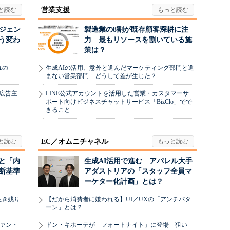
営業支援
ージェン
製造業の8割が既存顧客深耕に注
う変わ
力 最もリソースを割いている施
策は？
れの
生成AIの活用、意外と進んだマーケティング部門と進
まない営業部門 どうして差が生じた？
、広告主
LINE公式アカウントを活用した営業・カスタマーサ
ポート向けビジネスチャットサービス「BizClo」でで
きること
EC／オムニチャネル
と「内
生成AI活用で進む アパレル大手
断基準
アダストリアの「スタッフ全員マ
ーケター化計画」とは？
生き残り
【だから消費者に嫌われる】UI／UXの「アンチパタ
ーン」とは？
ヴァン・
ドン・キホーテが「フォートナイト」に登場 狙い