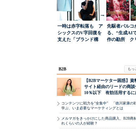
一時は赤字転落も ア
先駆者パルコ
シックスのV字回復を
る、“生成AI
支えた「ブランド構
作の勘所 ク
築」の考え方
ーに残る「重
割...
B2B
【B2Bマーケター困惑】資
サイト経由のリードの商談
10％以下 有効活用するに
コンテンツに戦力を“全集中” 「徳川家康の
学ぶ、いま必要なマーケティングとは
メルマガをきっかけにした商品購入、B2B商
れくらいの人が経験？