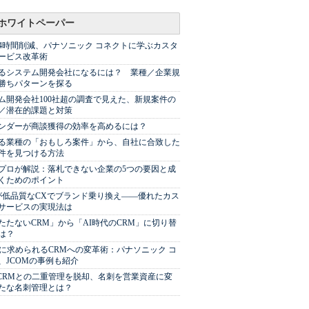
ホワイトペーパー
44時間削減、パナソニック コネクトに学ぶカスタ
ービス改革術
るシステム開発会社になるには？ 業種／企業規
勝ちパターンを探る
ム開発会社100社超の調査で見えた、新規案件の
／潜在的課題と対策
Sベンダーが商談獲得の効率を高めるには？
る業種の「おもしろ案件」から、自社に合致した
件を見つける方法
プロが解説：落札できない企業の5つの要因と成
くためのポイント
が低品質なCXでブランド乗り換え――優れたカス
サービスの実現法は
たたないCRM」から「AI時代のCRM」に切り替
は？
代に求められるCRMへの変革術：パナソニック コ
、JCOMの事例も紹介
やCRMとの二重管理を脱却、名刺を営業資産に変
たな名刺管理とは？